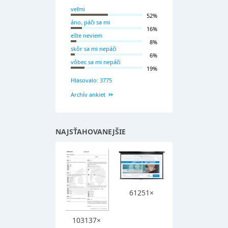
veľmi
52%
áno, páči sa mi
16%
ešte neviem
8%
skôr sa mi nepáči
6%
vôbec sa mi nepáči
19%
Hlasovalo: 3775
Archív ankiet
NAJSŤAHOVANEJŠIE
61251×
103137×