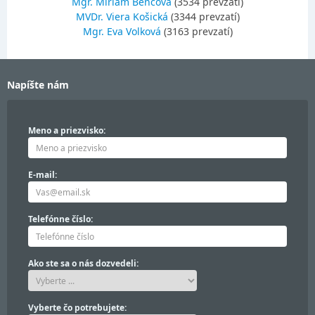
Mgr. Miriam Bencová
(3534 prevzatí)
MVDr. Viera Košická
(3344 prevzatí)
Mgr. Eva Volková
(3163 prevzatí)
Napíšte nám
Meno a priezvisko:
E-mail:
Telefónne číslo:
Ako ste sa o nás dozvedeli:
Vyberte čo potrebujete: