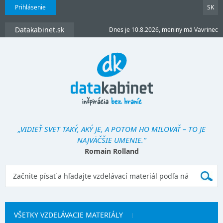
Prihlásenie
SK
Datakabinet.sk
Dnes je 10.8.2026, meniny má Vavrinec
„VIDIEŤ SVET TAKÝ, AKÝ JE, A POTOM HO MILOVAŤ – TO JE
NAJVÄČŠIE UMENIE.“
Romain Rolland
VŠETKY VZDELÁVACIE MATERIÁLY