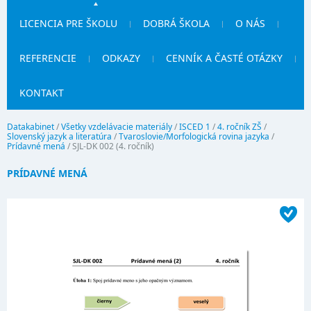
LICENCIA PRE ŠKOLU
DOBRÁ ŠKOLA
O NÁS
REFERENCIE
ODKAZY
CENNÍK A ČASTÉ OTÁZKY
KONTAKT
Datakabinet
/
Všetky vzdelávacie materiály
/
ISCED 1
/
4. ročník ZŠ
/
Slovenský jazyk a literatúra
/
Tvaroslovie/Morfologická rovina jazyka
/
Prídavné mená
/
SJL-DK 002 (4. ročník)
PRÍDAVNÉ MENÁ