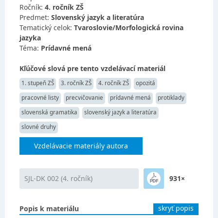
Ročník:
4. ročník ZŠ
Predmet:
Slovenský jazyk a literatúra
Tematický celok:
Tvaroslovie/Morfologická rovina
jazyka
Téma:
Prídavné mená
Kľúčové slová pre tento vzdelávací materiál
1. stupeň ZŠ
3. ročník ZŠ
4. ročník ZŠ
opozitá
pracovné listy
precvičovanie
prídavné mená
protiklady
slovenská gramatika
slovenský jazyk a literatúra
slovné druhy
Vzdelávacie materiály autora
SJL-DK 002 (4. ročník)
931×
skryť popis
Popis k materiálu