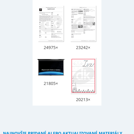
24975×
23242×
21805×
20213×
NAJNOVŠIE PRIDANÉ ALEBO AKTUALIZOVANÉ MATERIÁLY