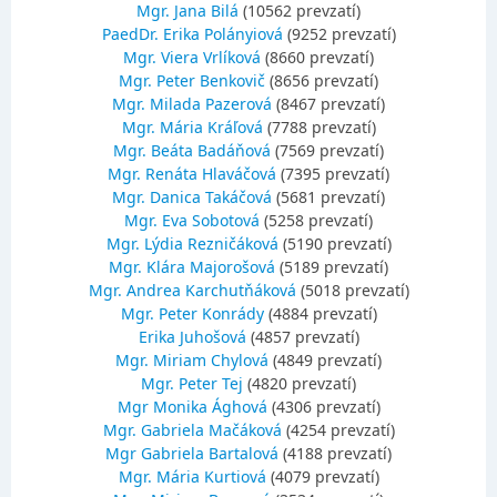
Mgr. Jana Bilá
(10562 prevzatí)
PaedDr. Erika Polányiová
(9252 prevzatí)
Mgr. Viera Vrlíková
(8660 prevzatí)
Mgr. Peter Benkovič
(8656 prevzatí)
Mgr. Milada Pazerová
(8467 prevzatí)
Mgr. Mária Kráľová
(7788 prevzatí)
Mgr. Beáta Badáňová
(7569 prevzatí)
Mgr. Renáta Hlaváčová
(7395 prevzatí)
Mgr. Danica Takáčová
(5681 prevzatí)
Mgr. Eva Sobotová
(5258 prevzatí)
Mgr. Lýdia Rezničáková
(5190 prevzatí)
Mgr. Klára Majorošová
(5189 prevzatí)
Mgr. Andrea Karchutňáková
(5018 prevzatí)
Mgr. Peter Konrády
(4884 prevzatí)
Erika Juhošová
(4857 prevzatí)
Mgr. Miriam Chylová
(4849 prevzatí)
Mgr. Peter Tej
(4820 prevzatí)
Mgr Monika Ághová
(4306 prevzatí)
Mgr. Gabriela Mačáková
(4254 prevzatí)
Mgr Gabriela Bartalová
(4188 prevzatí)
Mgr. Mária Kurtiová
(4079 prevzatí)