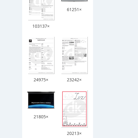
61251×
103137×
24975×
23242×
21805×
20213×