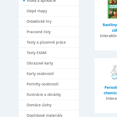
Videá a aplikácie
Slepé mapy
Didaktické hry
Rastlin
zá
Pracovné listy
Interaktí
Testy a písomné práce
Testy EXAM
Obrazové karty
Karty osobností
Portréty osobností
Period
chemic
Ilustrácie a obrázky
Intera
Domáce úlohy
Doplnkové materiály