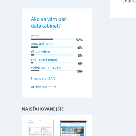
Intera
Ako sa vám páči
datakabinet?
veľmi
52%
áno, páči sa mi
16%
ešte neviem
8%
skôr sa mi nepáči
6%
vôbec sa mi nepáči
19%
Hlasovalo: 3775
Archív ankiet
NAJSŤAHOVANEJŠIE