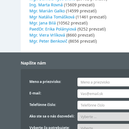
Ing. Marta Rovná
(15609 prevzatí)
Mgr. Marián Galko
(14599 prevzatí)
Mgr Natália Tomášková
(11461 prevzatí)
Mgr. Jana Bilá
(10562 prevzatí)
PaedDr. Erika Polányiová
(9252 prevzatí)
Mgr. Viera Vrlíková
(8660 prevzatí)
Mgr. Peter Benkovič
(8656 prevzatí)
Napíšte nám
Meno a priezvisko:
E-mail:
Telefónne číslo:
Ako ste sa o nás dozvedeli:
Vyberte čo potrebujete: