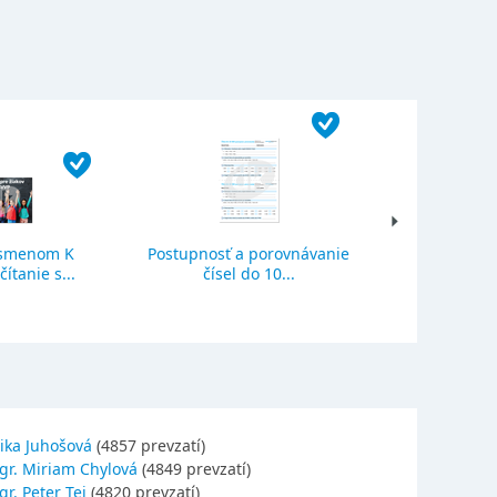
ísmenom K
Postupnosť a porovnávanie
Sčítanie a o
ítanie s...
čísel do 10...
se
ika Juhošová
(4857 prevzatí)
gr. Miriam Chylová
(4849 prevzatí)
r. Peter Tej
(4820 prevzatí)