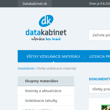
Datakabinet.sk
Dnes je 8.8.20
VŠETKY VZDELÁVACIE MATERIÁLY
LICENCIA P
Datakabinet
/
Všetky vzdelávacie materiály
DOKUMENTY 
Skupiny materiálov
Všetky pr
Novinky a aktualizácie
Vzdelávacie tabuľky