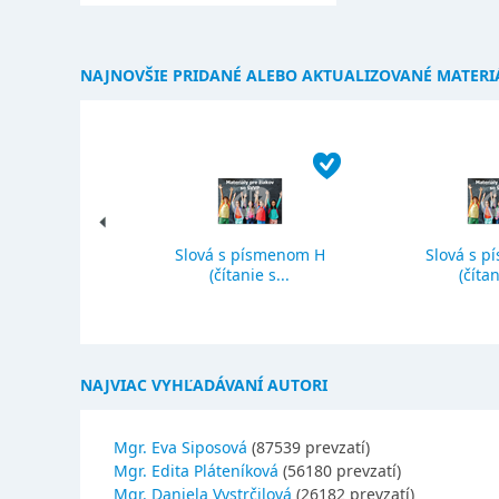
NAJNOVŠIE PRIDANÉ ALEBO AKTUALIZOVANÉ MATERI
Slová s písmenom H
Slová s p
ký priemer
(čítanie s...
(čítan
NAJVIAC VYHĽADÁVANÍ AUTORI
Mgr. Eva Siposová
(87539 prevzatí)
Mgr. Edita Pláteníková
(56180 prevzatí)
Mgr. Daniela Vystrčilová
(26182 prevzatí)