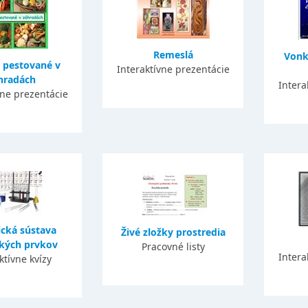
Remeslá
Vonk
y pestované v
Interaktívne prezentácie
hradách
Intera
vne prezentácie
ická sústava
Živé zložky prostredia
kých prvkov
Pracovné listy
Intera
ktívne kvízy