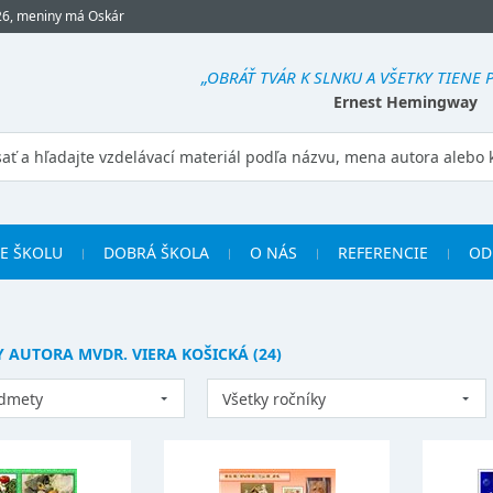
26, meniny má Oskár
„OBRÁŤ TVÁR K SLNKU A VŠETKY TIENE 
Ernest Hemingway
RE ŠKOLU
DOBRÁ ŠKOLA
O NÁS
REFERENCIE
OD
AUTORA MVDR. VIERA KOŠICKÁ (24)
edmety
Všetky ročníky