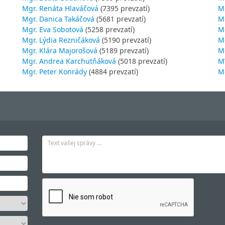
Mgr. Renáta Hlaváčová
(7395 prevzatí)
M
Mgr. Danica Takáčová
(5681 prevzatí)
M
Mgr. Eva Sobotová
(5258 prevzatí)
M
Mgr. Lýdia Rezničáková
(5190 prevzatí)
Mg
Mgr. Klára Majorošová
(5189 prevzatí)
M
Mgr. Andrea Karchutňáková
(5018 prevzatí)
MV
Mgr. Peter Konrády
(4884 prevzatí)
Mg