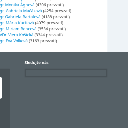
gr Monika Ághová
(4306 prevzatí)
gr. Gabriela Mačáková
(4254 prevzatí)
gr Gabriela Bartalová
(4188 prevzatí)
r. Mária Kurtiová
(4079 prevzatí)
gr. Miriam Bencová
(3534 prevzatí)
Dr. Viera Košická
(3344 prevzatí)
r. Eva Volková
(3163 prevzatí)
Sledujte nás