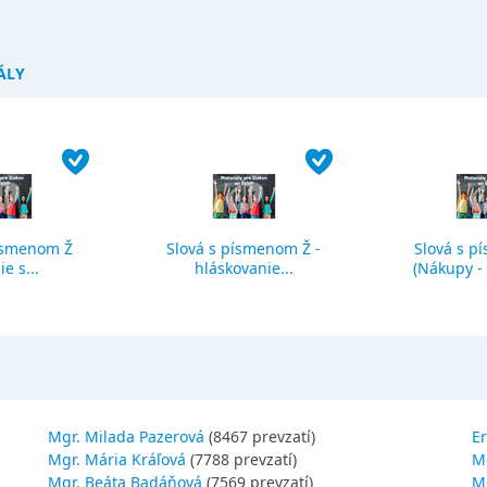
ÁLY
ísmenom Ž
Slová s písmenom Ž -
Slová s p
ie s...
hláskovanie...
(Nákupy - č
Mgr. Milada Pazerová
(8467 prevzatí)
Er
Mgr. Mária Kráľová
(7788 prevzatí)
M
Mgr. Beáta Badáňová
(7569 prevzatí)
Mg