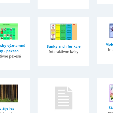
Mole
sky významné
Bunky a ich funkcie
Int
ny - pexeso
Interaktívne kvízy
tívne pexesá
St
 žije les
Int