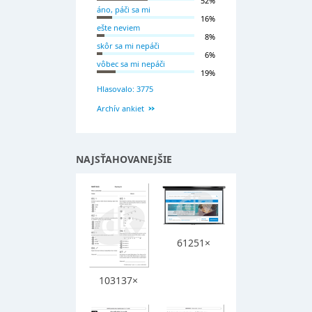
52%
áno, páči sa mi
16%
ešte neviem
8%
skôr sa mi nepáči
6%
vôbec sa mi nepáči
19%
Hlasovalo: 3775
Archív ankiet
NAJSŤAHOVANEJŠIE
61251×
103137×