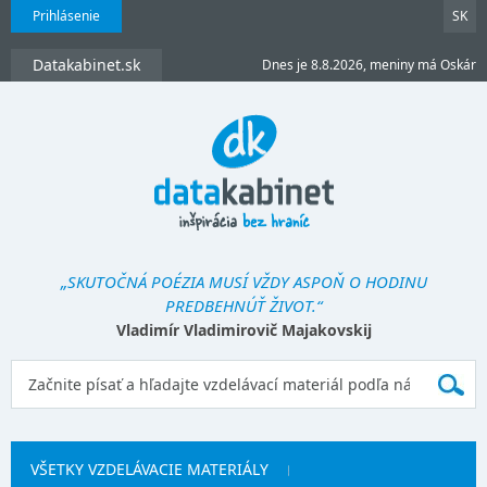
Prihlásenie
SK
Datakabinet.sk
Dnes je 8.8.2026, meniny má Oskár
„SKUTOČNÁ POÉZIA MUSÍ VŽDY ASPOŇ O HODINU
PREDBEHNÚŤ ŽIVOT.“
Vladimír Vladimirovič Majakovskij
VŠETKY VZDELÁVACIE MATERIÁLY