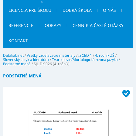
LICENCIA PRE ŠKOLU
DOBRÁ ŠKOLA
O NÁS
REFERENCIE
ODKAZY
CENNÍK A ČASTÉ OTÁZKY
KONTAKT
Datakabinet
/
Všetky vzdelávacie materiály
/
ISCED 1
/
4. ročník ZŠ
/
Slovenský jazyk a literatúra
/
Tvaroslovie/Morfologická rovina jazyka
/
Podstatné mená
/
SJL-DK 026 (4. ročník)
PODSTATNÉ MENÁ