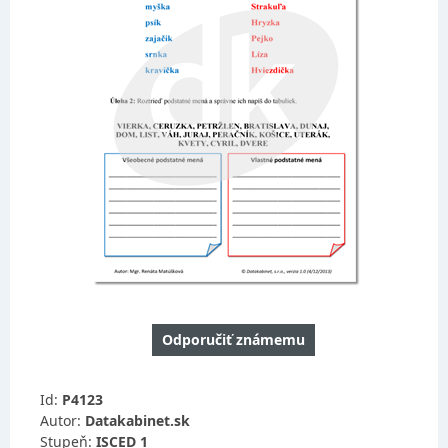
Odporučiť známemu
Id:
P4123
Autor:
Datakabinet.sk
Stupeň:
ISCED 1