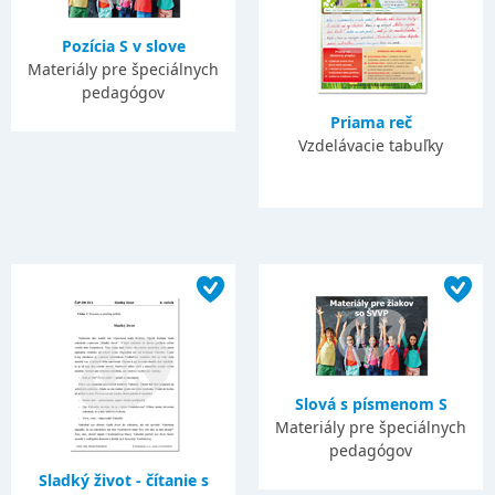
Pozícia S v slove
Materiály pre špeciálnych
pedagógov
Priama reč
Vzdelávacie tabuľky
Slová s písmenom S
Materiály pre špeciálnych
pedagógov
Sladký život - čítanie s