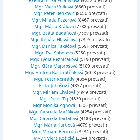
PaedDr. Erika Polányiová
(9252 prevzatí)
Mgr. Viera Vrlíková
(8660 prevzatí)
Mgr. Peter Benkovič
(8656 prevzatí)
Mgr. Milada Pazerová
(8467 prevzatí)
Mgr. Mária Kráľová
(7788 prevzatí)
Mgr. Beáta Badáňová
(7569 prevzatí)
Mgr. Renáta Hlaváčová
(7395 prevzatí)
Mgr. Danica Takáčová
(5681 prevzatí)
Mgr. Eva Sobotová
(5258 prevzatí)
Mgr. Lýdia Rezničáková
(5190 prevzatí)
Mgr. Klára Majorošová
(5189 prevzatí)
Mgr. Andrea Karchutňáková
(5018 prevzatí)
Mgr. Peter Konrády
(4884 prevzatí)
Erika Juhošová
(4857 prevzatí)
Mgr. Miriam Chylová
(4849 prevzatí)
Mgr. Peter Tej
(4820 prevzatí)
Mgr Monika Ághová
(4306 prevzatí)
Mgr. Gabriela Mačáková
(4254 prevzatí)
Mgr Gabriela Bartalová
(4188 prevzatí)
Mgr. Mária Kurtiová
(4079 prevzatí)
Mgr. Miriam Bencová
(3534 prevzatí)
MVDr. Viera Košická
(3344 prevzatí)