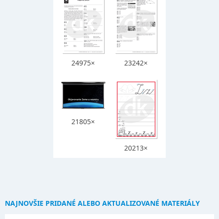
24975×
23242×
21805×
20213×
NAJNOVŠIE PRIDANÉ ALEBO AKTUALIZOVANÉ MATERIÁLY