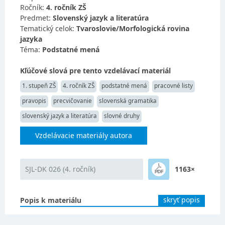
Ročník:
4. ročník ZŠ
Predmet:
Slovenský jazyk a literatúra
Tematický celok:
Tvaroslovie/Morfologická rovina
jazyka
Téma:
Podstatné mená
Kľúčové slová pre tento vzdelávací materiál
1. stupeň ZŠ
4. ročník ZŠ
podstatné mená
pracovné listy
pravopis
precvičovanie
slovenská gramatika
slovenský jazyk a literatúra
slovné druhy
Vzdelávacie materiály autora
SJL-DK 026 (4. ročník)
1163×
skryť popis
Popis k materiálu