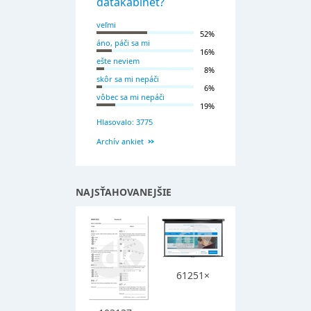
datakabinet?
veľmi
52%
áno, páči sa mi
16%
ešte neviem
8%
skôr sa mi nepáči
6%
vôbec sa mi nepáči
19%
Hlasovalo: 3775
Archív ankiet
NAJSŤAHOVANEJŠIE
61251×