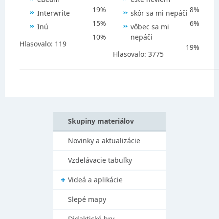
19%
8%
Interwrite
skôr sa mi nepáči
15%
6%
Inú
vôbec sa mi
10%
nepáči
Hlasovalo: 119
19%
Hlasovalo: 3775
Skupiny materiálov
Novinky a aktualizácie
Vzdelávacie tabuľky
Videá a aplikácie
Slepé mapy
Didaktické hry