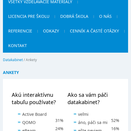
VŠETKY VZDELÁVACIE MATERIÁLY
LICENCIA PRE ŠKOLU
DOBRÁ ŠKOLA
O NÁS
REFERENCIE
ODKAZY
CENNÍK A ČASTÉ OTÁZKY
KONTAKT
Datakabinet
/
Ankety
ANKETY
Akú interaktívnu
Ako sa vám páči
tabuľu používate?
datakabinet?
Active Board
veľmi
31%
52%
QOMO
áno, páči sa mi
24%
16%
eBeam
ešte neviem