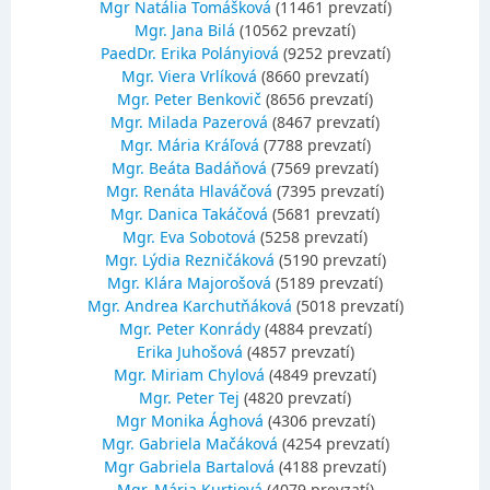
Mgr Natália Tomášková
(11461 prevzatí)
Mgr. Jana Bilá
(10562 prevzatí)
PaedDr. Erika Polányiová
(9252 prevzatí)
Mgr. Viera Vrlíková
(8660 prevzatí)
Mgr. Peter Benkovič
(8656 prevzatí)
Mgr. Milada Pazerová
(8467 prevzatí)
Mgr. Mária Kráľová
(7788 prevzatí)
Mgr. Beáta Badáňová
(7569 prevzatí)
Mgr. Renáta Hlaváčová
(7395 prevzatí)
Mgr. Danica Takáčová
(5681 prevzatí)
Mgr. Eva Sobotová
(5258 prevzatí)
Mgr. Lýdia Rezničáková
(5190 prevzatí)
Mgr. Klára Majorošová
(5189 prevzatí)
Mgr. Andrea Karchutňáková
(5018 prevzatí)
Mgr. Peter Konrády
(4884 prevzatí)
Erika Juhošová
(4857 prevzatí)
Mgr. Miriam Chylová
(4849 prevzatí)
Mgr. Peter Tej
(4820 prevzatí)
Mgr Monika Ághová
(4306 prevzatí)
Mgr. Gabriela Mačáková
(4254 prevzatí)
Mgr Gabriela Bartalová
(4188 prevzatí)
Mgr. Mária Kurtiová
(4079 prevzatí)