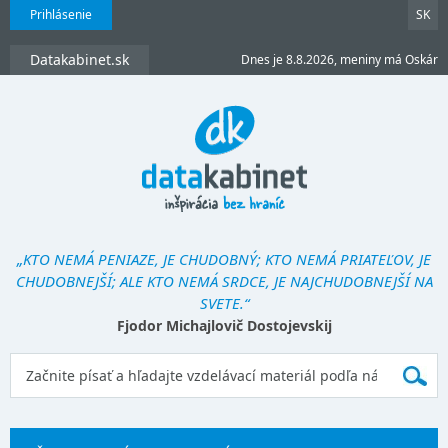
Prihlásenie
SK
Datakabinet.sk
Dnes je 8.8.2026, meniny má Oskár
„KTO NEMÁ PENIAZE, JE CHUDOBNÝ; KTO NEMÁ PRIATEĽOV, JE
CHUDOBNEJŠÍ; ALE KTO NEMÁ SRDCE, JE NAJCHUDOBNEJŠÍ NA
SVETE.“
Fjodor Michajlovič Dostojevskij