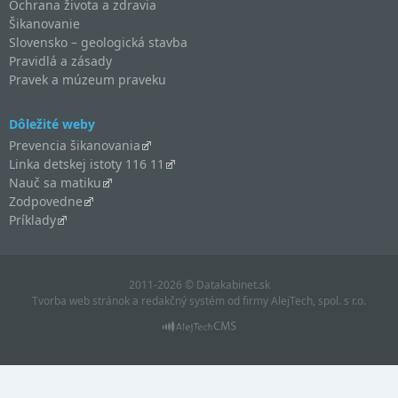
Ochrana života a zdravia
Šikanovanie
Slovensko – geologická stavba
Pravidlá a zásady
Pravek a múzeum praveku
Dôležité weby
Prevencia šikanovania
Linka detskej istoty 116 11
Nauč sa matiku
Zodpovedne
Príklady
2011-2026 © Datakabinet.sk
Tvorba web stránok
a
redakčný systém
od firmy
AlejTech, spol. s r.o.