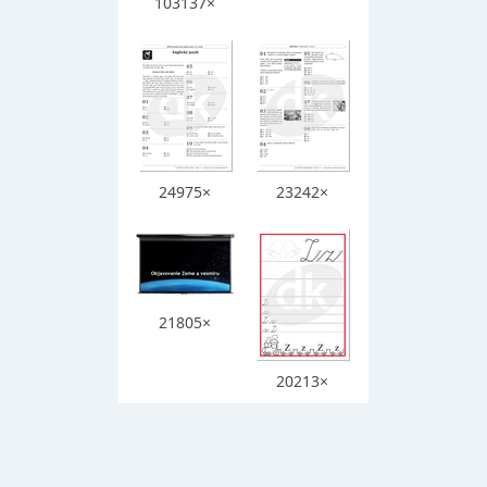
103137×
24975×
23242×
21805×
20213×