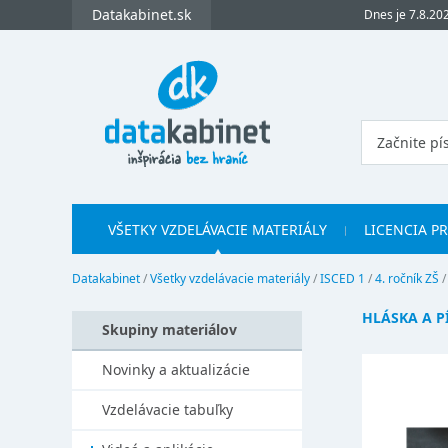
Datakabinet.sk
Dnes je 7.8.20
VŠETKY VZDELÁVACIE MATERIÁLY
LICENCIA P
Datakabinet
/
Všetky vzdelávacie materiály
/
ISCED 1
/
4. ročník ZŠ
HLÁSKA A P
Skupiny materiálov
Novinky a aktualizácie
Vzdelávacie tabuľky