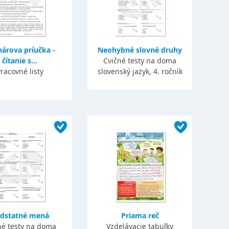
árova príučka -
Neohybné slovné druhy
čítanie s...
Cvičné testy na doma
racovné listy
slovenský jazyk, 4. ročník
dstatné mená
Priama reč
né testy na doma
Vzdelávacie tabuľky