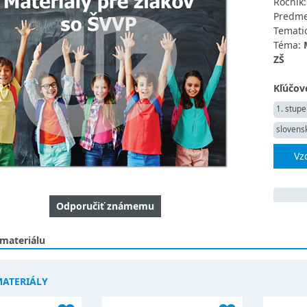
Ročník
Predme
Tematic
Téma:
ZŠ
Kľúčové
1. stupe
slovensk
Vz
Odporučiť známemu
 materiálu
MATERIÁLY