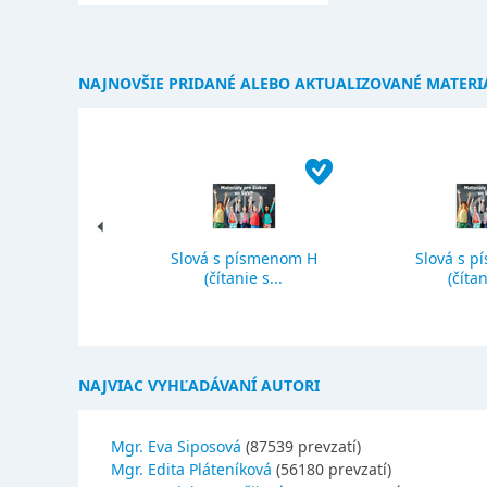
NAJNOVŠIE PRIDANÉ ALEBO AKTUALIZOVANÉ MATERI
Slová s písmenom H
Slová s p
ký priemer
(čítanie s...
(čítan
NAJVIAC VYHĽADÁVANÍ AUTORI
Mgr. Eva Siposová
(87539 prevzatí)
Mgr. Edita Pláteníková
(56180 prevzatí)