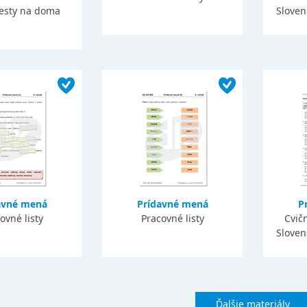
testy na doma
Slovens
avné mená
Prídavné mená
P
ovné listy
Pracovné listy
Cvič
Slovens
Ďalšie materiály