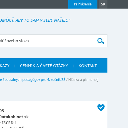
Prihlásenie
SK
ÔCŤ, ABY TO SÁM V SEBE NAŠIEL.“
KAZY
CENNÍK A ČASTÉ OTÁZKY
KONTAKT
re špeciálnych pedagógov pre 4. ročník ZŠ
/
Hláska a písmeno J
95
Datakabinet.sk
:
ISCED 1