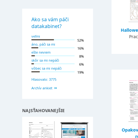
Ako sa vám páči
datakabinet?
Hallowe
Prac
veľmi
52%
áno, páči sa mi
16%
ešte neviem
8%
skôr sa mi nepáči
6%
vôbec sa mi nepáči
19%
Hlasovalo: 3775
Archív ankiet
NAJSŤAHOVANEJŠIE
Opakova
r