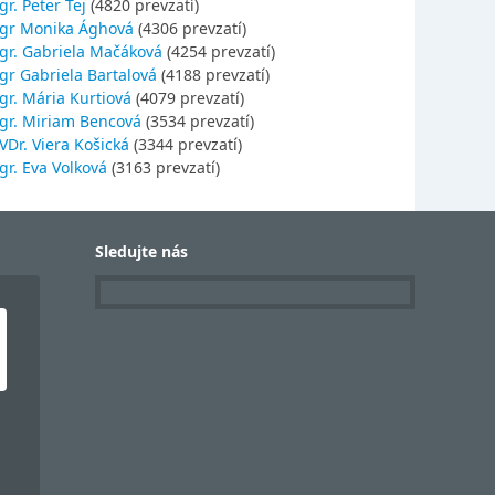
r. Peter Tej
(4820 prevzatí)
gr Monika Ághová
(4306 prevzatí)
gr. Gabriela Mačáková
(4254 prevzatí)
gr Gabriela Bartalová
(4188 prevzatí)
r. Mária Kurtiová
(4079 prevzatí)
gr. Miriam Bencová
(3534 prevzatí)
Dr. Viera Košická
(3344 prevzatí)
r. Eva Volková
(3163 prevzatí)
Sledujte nás