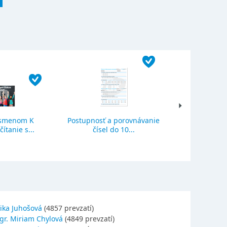
ísmenom K
Postupnosť a porovnávanie
Sčítanie a o
ítanie s...
čísel do 10...
se
ika Juhošová
(4857 prevzatí)
gr. Miriam Chylová
(4849 prevzatí)