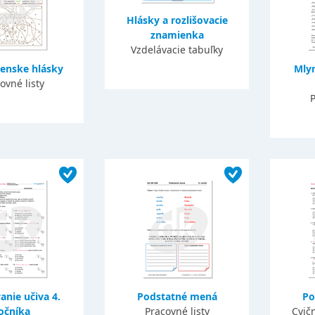
Hlásky a rozlišovacie
znamienka
Vzdelávacie tabuľky
enske hlásky
Mlyn
ovné listy
P
nie učiva 4.
Podstatné mená
Po
očníka
Pracovné listy
Cvič