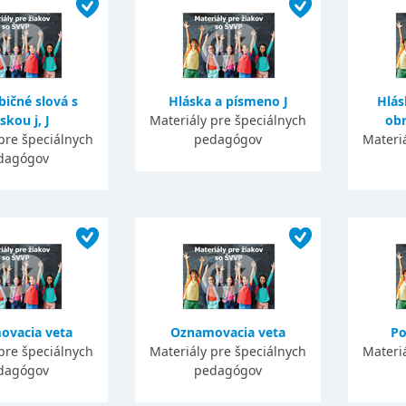
bičné slová s
Hláska a písmeno J
Hlás
skou j, J
Materiály pre špeciálnych
obr
pre špeciálnych
pedagógov
Materi
dagógov
ovacia veta
Oznamovacia veta
Po
pre špeciálnych
Materiály pre špeciálnych
Materi
dagógov
pedagógov