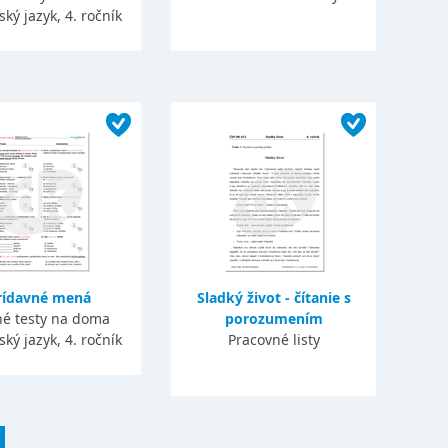
ký jazyk, 4. ročník
rídavné mená
Sladký život - čítanie s
né testy na doma
porozumením
ký jazyk, 4. ročník
Pracovné listy