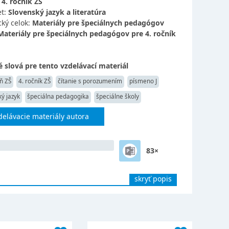
:
4. ročník ZŠ
t:
Slovenský jazyk a literatúra
ký celok:
Materiály pre špeciálnych pedagógov
Materiály pre špeciálnych pedagógov pre 4. ročník
 slová pre tento vzdelávací materiál
ň ZŠ
4. ročník ZŠ
čítanie s porozumením
písmeno J
ý jazyk
špeciálna pedagogika
špeciálne školy
delávacie materiály autora
83×
skryť popis