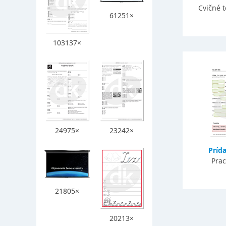
Cvičné 
61251×
103137×
24975×
23242×
Príd
Prac
21805×
20213×