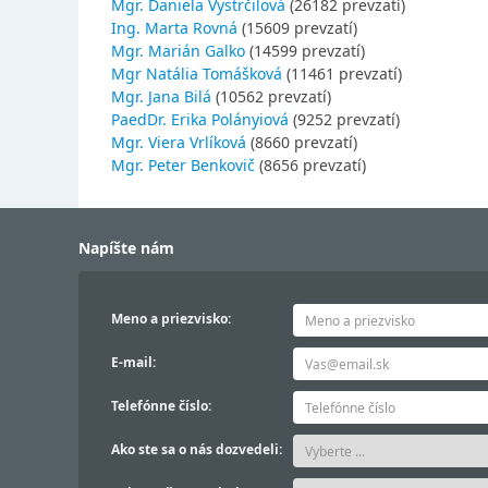
Mgr. Daniela Vystrčilová
(26182 prevzatí)
Ing. Marta Rovná
(15609 prevzatí)
Mgr. Marián Galko
(14599 prevzatí)
Mgr Natália Tomášková
(11461 prevzatí)
Mgr. Jana Bilá
(10562 prevzatí)
PaedDr. Erika Polányiová
(9252 prevzatí)
Mgr. Viera Vrlíková
(8660 prevzatí)
Mgr. Peter Benkovič
(8656 prevzatí)
Napíšte nám
Meno a priezvisko:
E-mail:
Telefónne číslo:
Ako ste sa o nás dozvedeli: