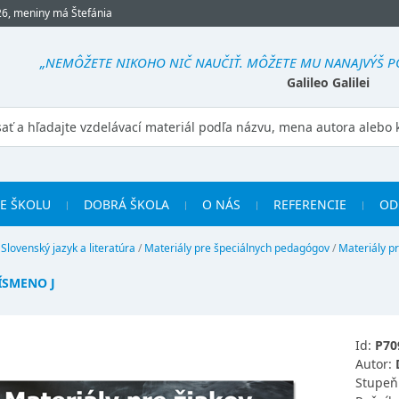
26, meniny má Štefánia
„NEMÔŽETE NIKOHO NIČ NAUČIŤ. MÔŽETE MU NANAJVÝŠ POM
Galileo Galilei
RE ŠKOLU
DOBRÁ ŠKOLA
O NÁS
REFERENCIE
OD
/
Slovenský jazyk a literatúra
/
Materiály pre špeciálnych pedagógov
/
Materiály p
ÍSMENO J
Id:
P70
Autor:
Stupeň