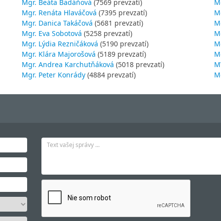
Mgr. Beáta Badáňová
(7569 prevzatí)
Mg
Mgr. Renáta Hlaváčová
(7395 prevzatí)
M
Mgr. Danica Takáčová
(5681 prevzatí)
M
Mgr. Eva Sobotová
(5258 prevzatí)
M
Mgr. Lýdia Rezničáková
(5190 prevzatí)
Mg
Mgr. Klára Majorošová
(5189 prevzatí)
M
Mgr. Andrea Karchutňáková
(5018 prevzatí)
MV
Mgr. Peter Konrády
(4884 prevzatí)
Mg