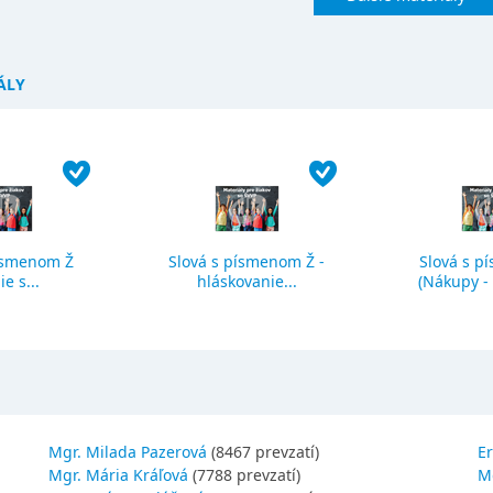
ÁLY
ísmenom Ž
Slová s písmenom Ž -
Slová s p
ie s...
hláskovanie...
(Nákupy - č
Mgr. Milada Pazerová
(8467 prevzatí)
Er
Mgr. Mária Kráľová
(7788 prevzatí)
M