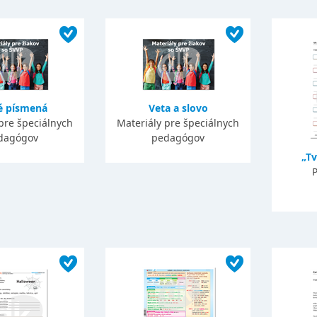
é písmená
Veta a slovo
pre špeciálnych
Materiály pre špeciálnych
dagógov
pedagógov
„Tv
P