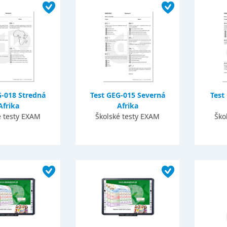
G-018 Stredná
Test GEG-015 Severná
Test
Afrika
Afrika
é testy EXAM
Školské testy EXAM
Ško