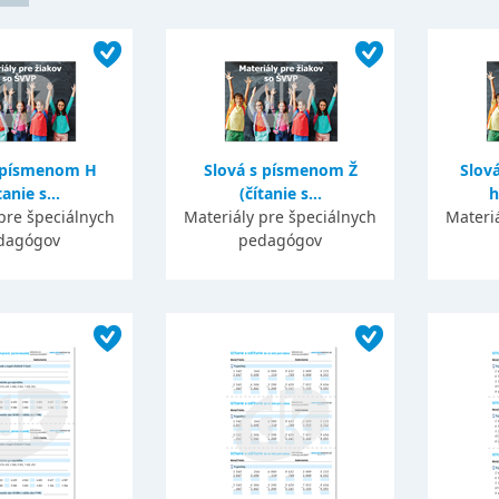
s písmenom H
Slová s písmenom Ž
Slov
tanie s...
(čítanie s...
h
pre špeciálnych
Materiály pre špeciálnych
Materi
dagógov
pedagógov