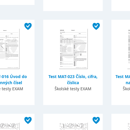
T-016 Úvod do
Test MAT-023 Číslo, cifra,
Test M
nných čísel
číslica
na
é testy EXAM
Školské testy EXAM
Ško