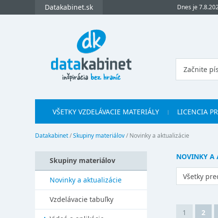
Datakabinet.sk
Dnes je 7.8.20
VŠETKY VZDELÁVACIE MATERIÁLY
LICENCIA P
Datakabinet
/
Skupiny materiálov
/
Novinky a aktualizácie
NOVINKY A 
Skupiny materiálov
Všetky pr
Novinky a aktualizácie
Vzdelávacie tabuľky
1
2