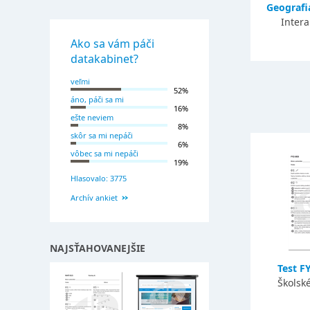
Geografia
Intera
Ako sa vám páči
datakabinet?
veľmi
52%
áno, páči sa mi
16%
ešte neviem
8%
skôr sa mi nepáči
6%
vôbec sa mi nepáči
19%
Hlasovalo: 3775
Archív ankiet
NAJSŤAHOVANEJŠIE
Test F
Školsk