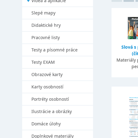
Videá a aplikácie
Slepé mapy
Didaktické hry
Pracovné listy
Slová 
Testy a písomné práce
(čí
Materiály 
Testy EXAM
pe
Obrazové karty
Karty osobností
Portréty osobností
Ilustrácie a obrázky
Domáce úlohy
Doplnkové materiály