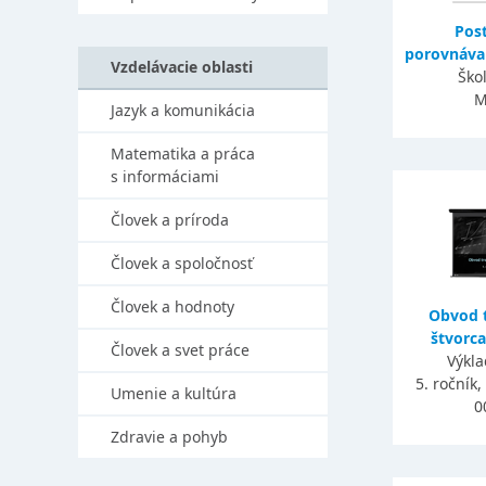
Pos
porovnávani
Vzdelávacie oblasti
Ško
M
Jazyk a komunikácia
Matematika a práca
s informáciami
Človek a príroda
Človek a spoločnosť
Človek a hodnoty
Obvod t
štvorca
Človek a svet práce
Výkla
5. ročník
Umenie a kultúra
0
Zdravie a pohyb