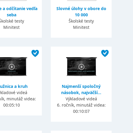
e a odčítanie vedľa
Slovné úlohy v obore do
seba
10 000
Školské testy
Školské testy
Minitest
Minitest
užnica a kruh
Najmenší spoločný
kladové videá
násobok, najväčší...
ník, minutáž videa:
Výkladové videá
00:05:10
6. ročník, minutáž videa:
00:10:07