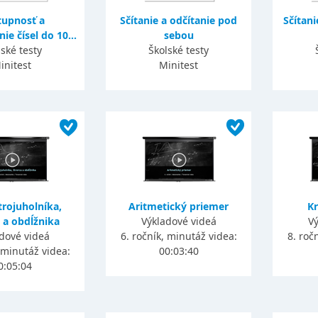
tupnosť a
Sčítanie a odčítanie pod
Sčítani
e čísel do 10...
sebou
lské testy
Školské testy
initest
Minitest
rojuholníka,
Aritmetický priemer
Kr
 a obdĺžnika
Výkladové videá
Vý
dové videá
6. ročník, minutáž videa:
8. roč
, minutáž videa:
00:03:40
0:05:04