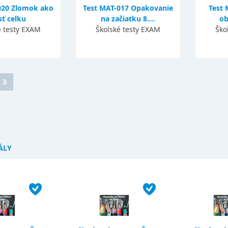
020 Zlomok ako
Test MAT-017 Opakovanie
Test 
sť celku
na začiatku 8....
ob
é testy EXAM
Školské testy EXAM
Ško
3
ÁLY