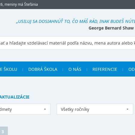
26, meniny má Štefánia
„USILUJ SA DOSIAHNÚŤ TO, ČO MÁŠ RÁD, INAK BUDEŠ NÚT
George Bernard Shaw
RE ŠKOLU
DOBRÁ ŠKOLA
O NÁS
REFERENCIE
OD
AKTUALIZÁCIE
edmety
Všetky ročníky
3