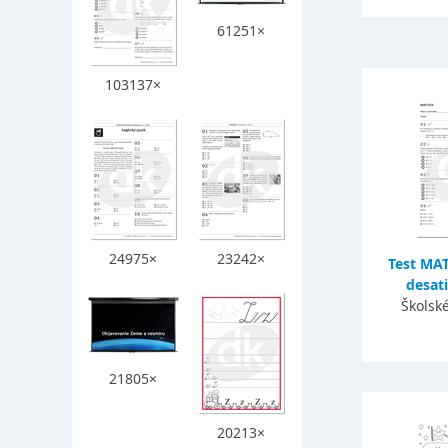
61251×
103137×
24975×
23242×
Test MA
desati
Školsk
21805×
20213×