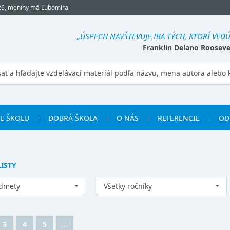
026, meniny má Ľubomíra
„ÚSPECH NAVŠTEVUJE IBA TÝCH, KTORÍ VEDÚ
Franklin Delano Rooseve
RE ŠKOLU
DOBRÁ ŠKOLA
O NÁS
REFERENCIE
OD
ISTY
edmety
Všetky ročníky
3
4
5
...