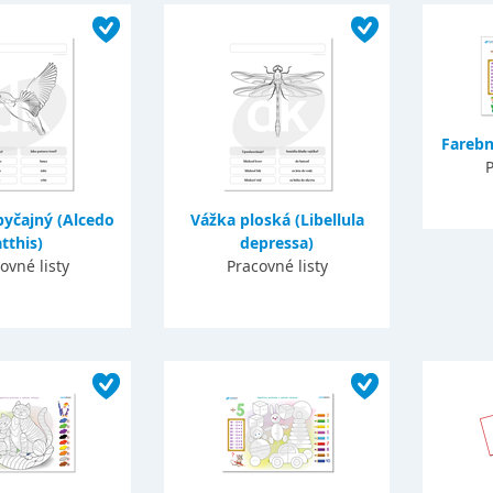
Farebn
P
byčajný (Alcedo
Vážka ploská (Libellula
atthis)
depressa)
ovné listy
Pracovné listy