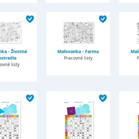
ka - Životné
Maľovanka - Farma
Maľ
ostredie
Pracovné listy
P
ovné listy