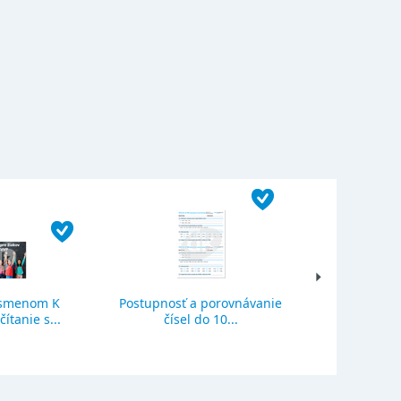
ísmenom K
Postupnosť a porovnávanie
Sčítanie a o
ítanie s...
čísel do 10...
se