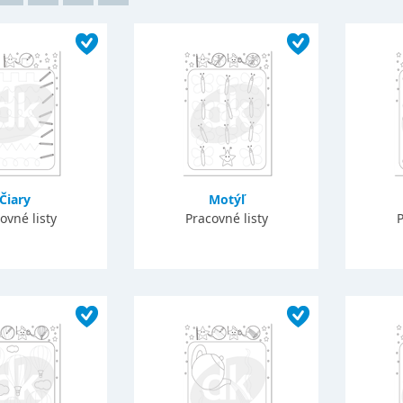
Čiary
Motýľ
ovné listy
Pracovné listy
P