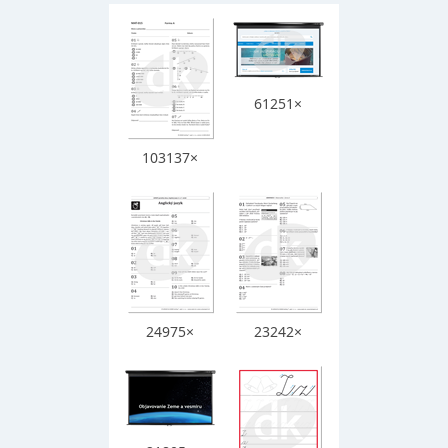
61251×
103137×
24975×
23242×