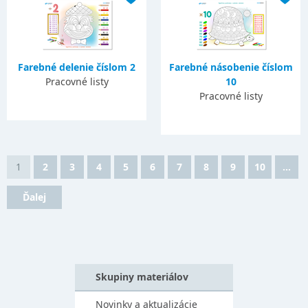
Farebné delenie číslom 2
Farebné násobenie číslom
Pracovné listy
10
Pracovné listy
1
2
3
4
5
6
7
8
9
10
...
Ďalej
Skupiny materiálov
Novinky a aktualizácie