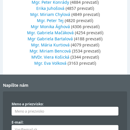
Mgr. Peter Konrády
(4884 prevzatí)
Erika Juhošová
(4857 prevzatí)
Mgr. Miriam Chylová
(4849 prevzatí)
Mgr. Peter Tej
(4820 prevzatí)
Mgr Monika Ághová
(4306 prevzatí)
Mgr. Gabriela Mačáková
(4254 prevzatí)
Mgr Gabriela Bartalová
(4188 prevzatí)
Mgr. Mária Kurtiová
(4079 prevzatí)
Mgr. Miriam Bencová
(3534 prevzatí)
MVDr. Viera Košická
(3344 prevzatí)
Mgr. Eva Volková
(3163 prevzatí)
Napíšte nám
Meno a priezvisko:
E-mail: