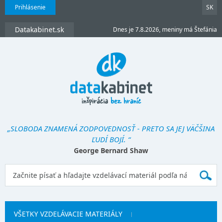
Prihlásenie
SK
Datakabinet.sk
Dnes je 7.8.2026, meniny má Štefánia
„SLOBODA ZNAMENÁ ZODPOVEDNOSŤ - PRETO SA JEJ VÄČŠINA
ĽUDÍ BOJÍ. “
George Bernard Shaw
VŠETKY VZDELÁVACIE MATERIÁLY