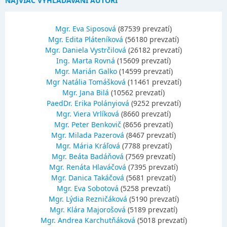
NAJVIAC VYHĽADÁVANÍ AUTORI
Mgr. Eva Siposová
(87539 prevzatí)
Mgr. Edita Pláteníková
(56180 prevzatí)
Mgr. Daniela Vystrčilová
(26182 prevzatí)
Ing. Marta Rovná
(15609 prevzatí)
Mgr. Marián Galko
(14599 prevzatí)
Mgr Natália Tomášková
(11461 prevzatí)
Mgr. Jana Bilá
(10562 prevzatí)
PaedDr. Erika Polányiová
(9252 prevzatí)
Mgr. Viera Vrlíková
(8660 prevzatí)
Mgr. Peter Benkovič
(8656 prevzatí)
Mgr. Milada Pazerová
(8467 prevzatí)
Mgr. Mária Kráľová
(7788 prevzatí)
Mgr. Beáta Badáňová
(7569 prevzatí)
Mgr. Renáta Hlaváčová
(7395 prevzatí)
Mgr. Danica Takáčová
(5681 prevzatí)
Mgr. Eva Sobotová
(5258 prevzatí)
Mgr. Lýdia Rezničáková
(5190 prevzatí)
Mgr. Klára Majorošová
(5189 prevzatí)
Mgr. Andrea Karchutňáková
(5018 prevzatí)