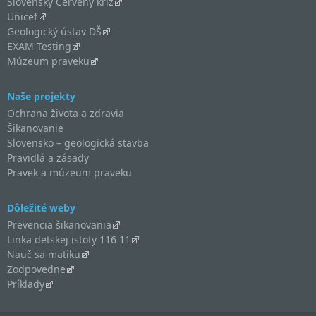
Slovenský Červený kríž
Unicef
Geologický ústav DŠ
EXAM Testing
Múzeum praveku
Naše projekty
Ochrana života a zdravia
Šikanovanie
Slovensko – geologická stavba
Pravidlá a zásady
Pravek a múzeum praveku
Dôležité weby
Prevencia šikanovania
Linka detskej istoty 116 11
Nauč sa matiku
Zodpovedne
Príklady