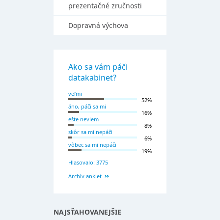
prezentačné zručnosti
Dopravná výchova
Ako sa vám páči
datakabinet?
veľmi
52%
áno, páči sa mi
16%
ešte neviem
8%
skôr sa mi nepáči
6%
vôbec sa mi nepáči
19%
Hlasovalo: 3775
Archív ankiet
NAJSŤAHOVANEJŠIE