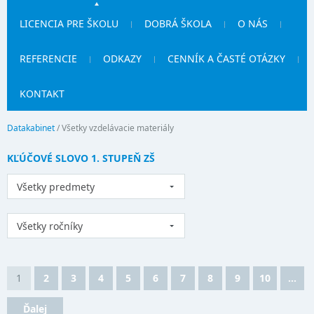
LICENCIA PRE ŠKOLU
DOBRÁ ŠKOLA
O NÁS
REFERENCIE
ODKAZY
CENNÍK A ČASTÉ OTÁZKY
KONTAKT
Datakabinet
/
Všetky vzdelávacie materiály
KĽÚČOVÉ SLOVO 1. STUPEŇ ZŠ
Všetky predmety
Všetky ročníky
1
2
3
4
5
6
7
8
9
10
...
Ďalej