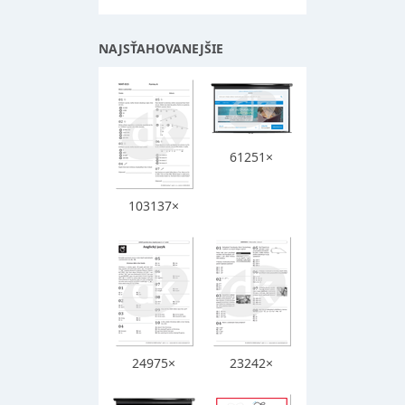
NAJSŤAHOVANEJŠIE
61251×
103137×
24975×
23242×