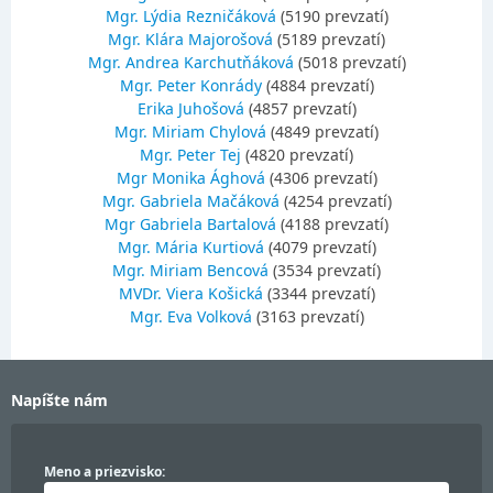
Mgr. Lýdia Rezničáková
(5190 prevzatí)
Mgr. Klára Majorošová
(5189 prevzatí)
Mgr. Andrea Karchutňáková
(5018 prevzatí)
Mgr. Peter Konrády
(4884 prevzatí)
Erika Juhošová
(4857 prevzatí)
Mgr. Miriam Chylová
(4849 prevzatí)
Mgr. Peter Tej
(4820 prevzatí)
Mgr Monika Ághová
(4306 prevzatí)
Mgr. Gabriela Mačáková
(4254 prevzatí)
Mgr Gabriela Bartalová
(4188 prevzatí)
Mgr. Mária Kurtiová
(4079 prevzatí)
Mgr. Miriam Bencová
(3534 prevzatí)
MVDr. Viera Košická
(3344 prevzatí)
Mgr. Eva Volková
(3163 prevzatí)
Napíšte nám
Meno a priezvisko: