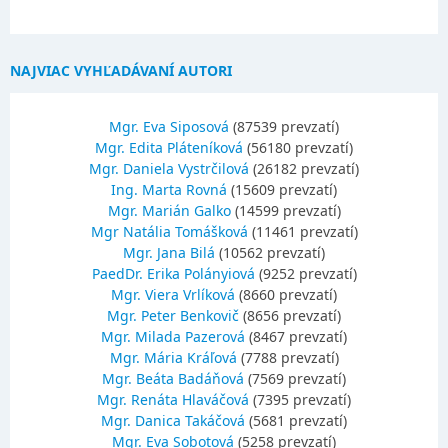
NAJVIAC VYHĽADÁVANÍ AUTORI
Mgr. Eva Siposová
(87539 prevzatí)
Mgr. Edita Pláteníková
(56180 prevzatí)
Mgr. Daniela Vystrčilová
(26182 prevzatí)
Ing. Marta Rovná
(15609 prevzatí)
Mgr. Marián Galko
(14599 prevzatí)
Mgr Natália Tomášková
(11461 prevzatí)
Mgr. Jana Bilá
(10562 prevzatí)
PaedDr. Erika Polányiová
(9252 prevzatí)
Mgr. Viera Vrlíková
(8660 prevzatí)
Mgr. Peter Benkovič
(8656 prevzatí)
Mgr. Milada Pazerová
(8467 prevzatí)
Mgr. Mária Kráľová
(7788 prevzatí)
Mgr. Beáta Badáňová
(7569 prevzatí)
Mgr. Renáta Hlaváčová
(7395 prevzatí)
Mgr. Danica Takáčová
(5681 prevzatí)
Mgr. Eva Sobotová
(5258 prevzatí)