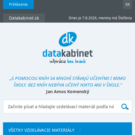
Prihlásenie
SK
Datakabinet.sk
Dnes je 7.8.2026, meniny má Štefánia
„S POMOCOU KNÍH SA MNOHÍ STÁVAJÚ UČENÝMI I MIMO
ŠKOLY. BEZ KNÍH NEBÝVA UČENÝ NIKTO ANI V ŠKOLE.“
Jan Amos Komenský
VŠETKY VZDELÁVACIE MATERIÁLY