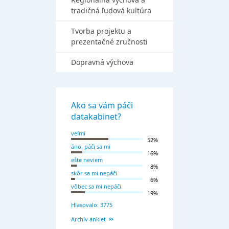
tradičná ľudová kultúra
Tvorba projektu a
prezentačné zručnosti
Dopravná výchova
Ako sa vám páči
datakabinet?
veľmi
52%
áno, páči sa mi
16%
ešte neviem
8%
skôr sa mi nepáči
6%
vôbec sa mi nepáči
19%
Hlasovalo: 3775
Archív ankiet