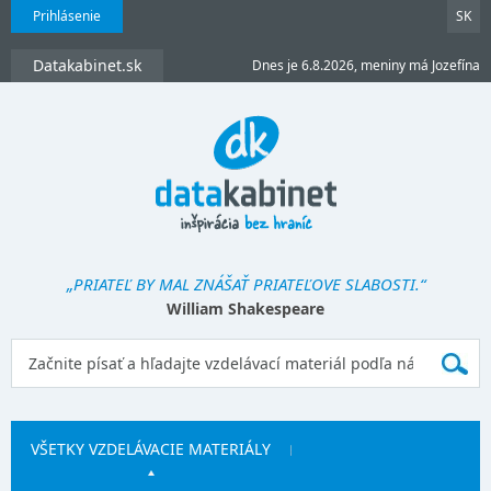
Prihlásenie
SK
Datakabinet.sk
Dnes je 6.8.2026, meniny má Jozefína
„PRIATEĽ BY MAL ZNÁŠAŤ PRIATEĽOVE SLABOSTI.“
William Shakespeare
VŠETKY VZDELÁVACIE MATERIÁLY