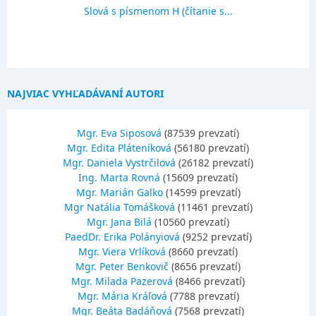
Slová s písmenom H (čítanie s...
NAJVIAC VYHĽADÁVANÍ AUTORI
Mgr. Eva Siposová
(87539 prevzatí)
Mgr. Edita Pláteníková
(56180 prevzatí)
Mgr. Daniela Vystrčilová
(26182 prevzatí)
Ing. Marta Rovná
(15609 prevzatí)
Mgr. Marián Galko
(14599 prevzatí)
Mgr Natália Tomášková
(11461 prevzatí)
Mgr. Jana Bilá
(10560 prevzatí)
PaedDr. Erika Polányiová
(9252 prevzatí)
Mgr. Viera Vrlíková
(8660 prevzatí)
Mgr. Peter Benkovič
(8656 prevzatí)
Mgr. Milada Pazerová
(8466 prevzatí)
Mgr. Mária Kráľová
(7788 prevzatí)
Mgr. Beáta Badáňová
(7568 prevzatí)