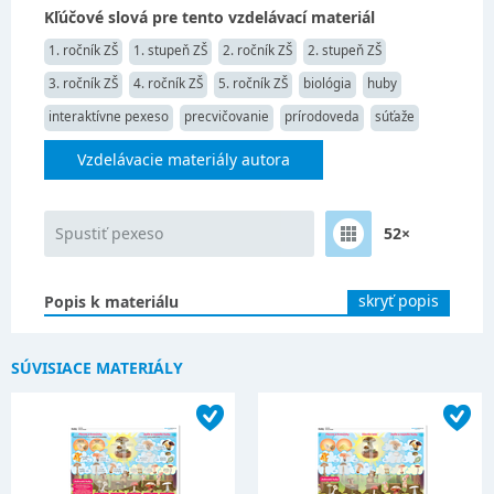
Kľúčové slová pre tento vzdelávací materiál
1. ročník ZŠ
1. stupeň ZŠ
2. ročník ZŠ
2. stupeň ZŠ
3. ročník ZŠ
4. ročník ZŠ
5. ročník ZŠ
biológia
huby
interaktívne pexeso
precvičovanie
prírodoveda
súťaže
Vzdelávacie materiály autora
Spustiť pexeso
52×
skryť popis
Popis k materiálu
SÚVISIACE MATERIÁLY