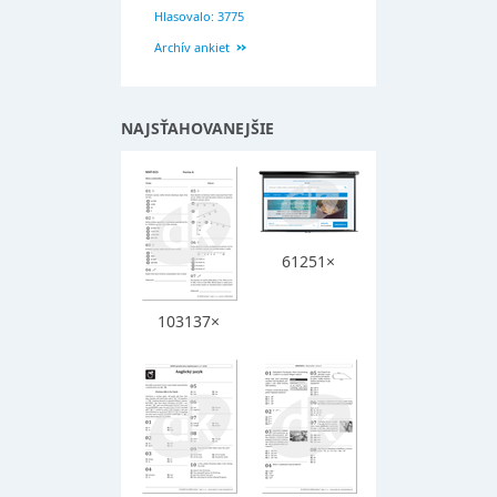
Hlasovalo: 3775
Archív ankiet
NAJSŤAHOVANEJŠIE
61251×
103137×