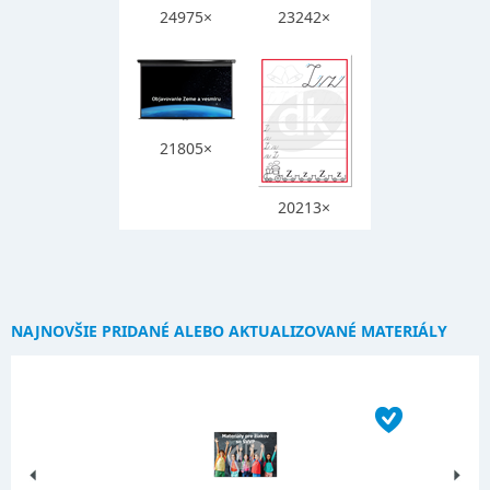
24975×
23242×
21805×
20213×
NAJNOVŠIE PRIDANÉ ALEBO AKTUALIZOVANÉ MATERIÁLY