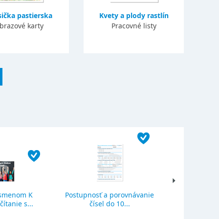
ička pastierska
Kvety a plody rastlín
brazové karty
Pracovné listy
ísmenom K
Postupnosť a porovnávanie
Sčítanie a o
ítanie s...
čísel do 10...
se