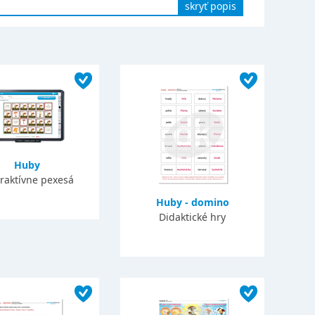
skryť popis
Huby
eraktívne pexesá
Huby - domino
Didaktické hry