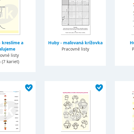
 kreslíme a
Huby - maľovaná krížovka
Hu
ľujeme
Pracovné listy
P
ovné listy
 (7 kariet)