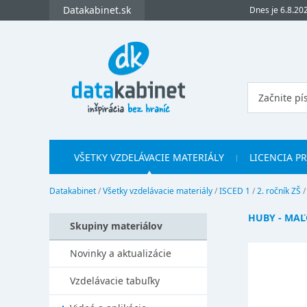
Datakabinet.sk
Dnes je 6.8.20
VŠETKY VZDELÁVACIE MATERIÁLY
LICENCIA P
Datakabinet
/
Všetky vzdelávacie materiály
/
ISCED 1
/
2. ročník ZŠ
HUBY - MA
Skupiny materiálov
Novinky a aktualizácie
Vzdelávacie tabuľky