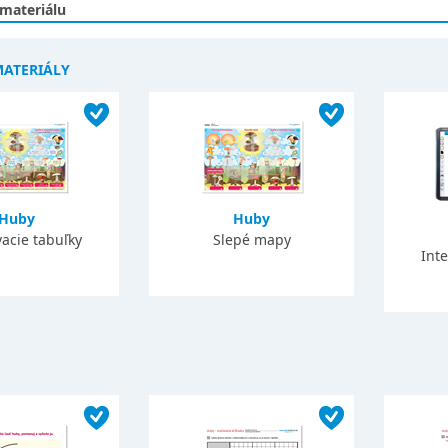
 materiálu
MATERIÁLY
Huby
Huby
acie tabuľky
Slepé mapy
Int