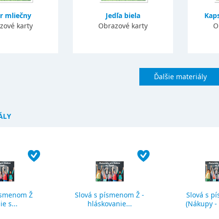
r mliečny
Jedľa biela
Kaps
zové karty
Obrazové karty
O
Ďalšie materiály
ÁLY
ísmenom Ž
Slová s písmenom Ž -
Slová s p
ie s...
hláskovanie...
(Nákupy - č