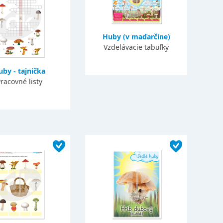
Huby (v maďarčine)
Vzdelávacie tabuľky
by - tajnička
racovné listy