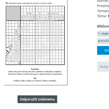
Ročník
Predme
Tematic
Téma:
Kľúčové
1. stupe
precvič
Vz
Huby 
Odporučiť známemu