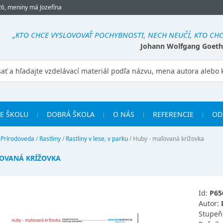
26, meniny má Jozefína
„KTO CHCE VYSLOVOVAŤ POCHYBNOSTI, NECH NEUČÍ, KTO CHC
Johann Wolfgang Goeth
RE ŠKOLU
DOBRÁ ŠKOLA
O NÁS
REFERENCIE
OD
/
Prírodoveda
/
Rastliny
/
Rastliny v lese, v parku
/
Huby - maľovaná krížovka
ĽOVANÁ KRÍŽOVKA
Id:
P65
Autor:
Stupeň