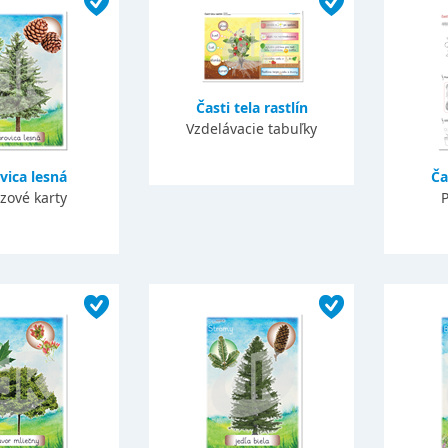
Časti tela rastlín
Vzdelávacie tabuľky
vica lesná
Ča
zové karty
P