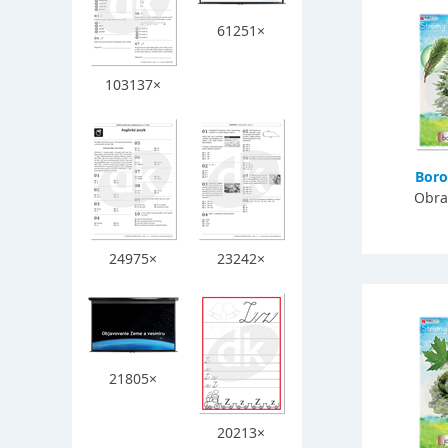
61251×
103137×
Boro
Obra
24975×
23242×
21805×
20213×