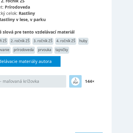
:
2. ročník ZŠ
t:
Prírodoveda
ký celok:
Rastliny
Rastliny v lese, v parku
 slová pre tento vzdelávací materiál
ň ZŠ
2. ročník ZŠ
3. ročník ZŠ
4. ročník ZŠ
huby
ovanie
prírodoveda
prvouka
tajničky
delávacie materiály autora
- maľovaná krížovka
144×