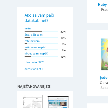
Huby 
Prac
Ako sa vám páči
datakabinet?
veľmi
52%
áno, páči sa mi
16%
ešte neviem
8%
skôr sa mi nepáči
6%
vôbec sa mi nepáči
19%
Hlasovalo: 3775
Archív ankiet
Jedo
Obra
NAJSŤAHOVANEJŠIE
Sada