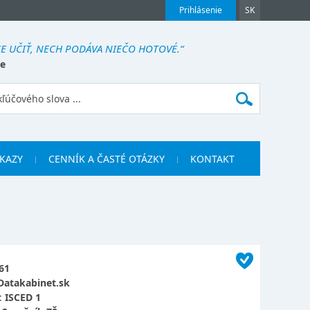
Prihlásenie
SK
E UČIŤ, NECH PODÁVA NIEČO HOTOVÉ.“
e
KAZY
CENNÍK A ČASTÉ OTÁZKY
KONTAKT
61
Datakabinet.sk
:
ISCED 1