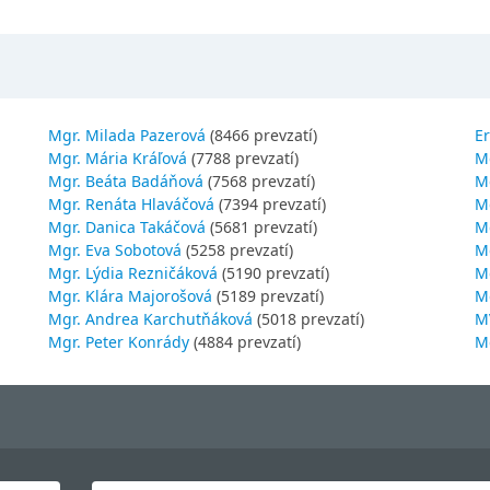
Mgr. Milada Pazerová
(8466 prevzatí)
Er
Mgr. Mária Kráľová
(7788 prevzatí)
M
Mgr. Beáta Badáňová
(7568 prevzatí)
Mg
Mgr. Renáta Hlaváčová
(7394 prevzatí)
M
Mgr. Danica Takáčová
(5681 prevzatí)
M
Mgr. Eva Sobotová
(5258 prevzatí)
M
Mgr. Lýdia Rezničáková
(5190 prevzatí)
Mg
Mgr. Klára Majorošová
(5189 prevzatí)
M
Mgr. Andrea Karchutňáková
(5018 prevzatí)
MV
Mgr. Peter Konrády
(4884 prevzatí)
Mg