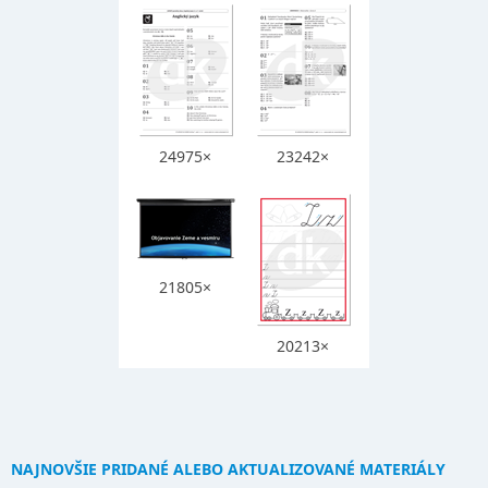
24975×
23242×
21805×
20213×
NAJNOVŠIE PRIDANÉ ALEBO AKTUALIZOVANÉ MATERIÁLY