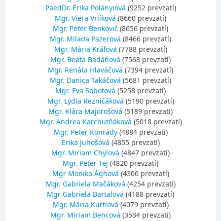
PaedDr. Erika Polányiová
(9252 prevzatí)
Mgr. Viera Vrlíková
(8660 prevzatí)
Mgr. Peter Benkovič
(8656 prevzatí)
Mgr. Milada Pazerová
(8466 prevzatí)
Mgr. Mária Kráľová
(7788 prevzatí)
Mgr. Beáta Badáňová
(7568 prevzatí)
Mgr. Renáta Hlaváčová
(7394 prevzatí)
Mgr. Danica Takáčová
(5681 prevzatí)
Mgr. Eva Sobotová
(5258 prevzatí)
Mgr. Lýdia Rezničáková
(5190 prevzatí)
Mgr. Klára Majorošová
(5189 prevzatí)
Mgr. Andrea Karchutňáková
(5018 prevzatí)
Mgr. Peter Konrády
(4884 prevzatí)
Erika Juhošová
(4855 prevzatí)
Mgr. Miriam Chylová
(4847 prevzatí)
Mgr. Peter Tej
(4820 prevzatí)
Mgr Monika Ághová
(4306 prevzatí)
Mgr. Gabriela Mačáková
(4254 prevzatí)
Mgr Gabriela Bartalová
(4188 prevzatí)
Mgr. Mária Kurtiová
(4079 prevzatí)
Mgr. Miriam Bencová
(3534 prevzatí)