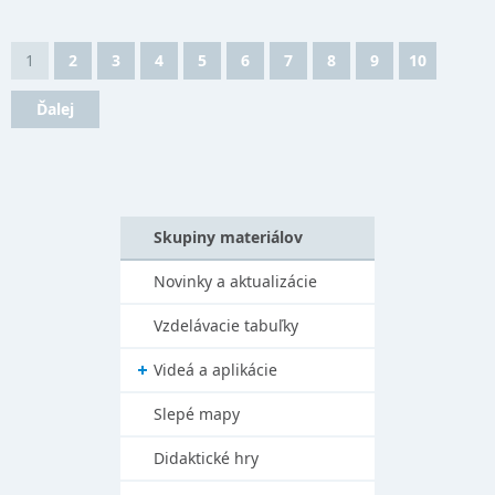
1
2
3
4
5
6
7
8
9
10
Ďalej
Skupiny materiálov
Novinky a aktualizácie
Vzdelávacie tabuľky
Videá a aplikácie
Slepé mapy
Didaktické hry