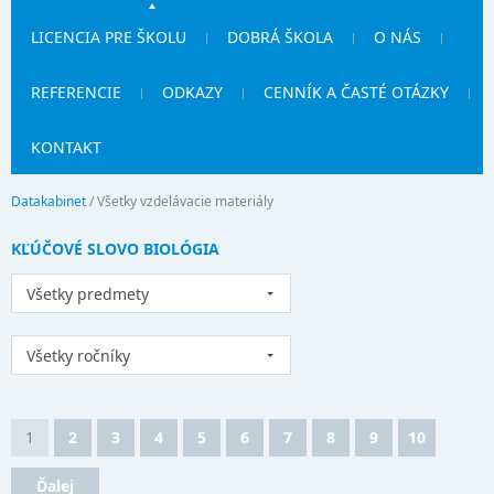
LICENCIA PRE ŠKOLU
DOBRÁ ŠKOLA
O NÁS
REFERENCIE
ODKAZY
CENNÍK A ČASTÉ OTÁZKY
KONTAKT
Datakabinet
/
Všetky vzdelávacie materiály
KĽÚČOVÉ SLOVO BIOLÓGIA
Všetky predmety
Všetky ročníky
1
2
3
4
5
6
7
8
9
10
Ďalej