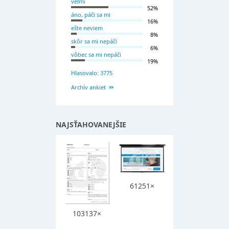
veľmi
52%
áno, páči sa mi
16%
ešte neviem
8%
skôr sa mi nepáči
6%
vôbec sa mi nepáči
19%
Hlasovalo: 3775
Archív ankiet
NAJSŤAHOVANEJŠIE
61251×
103137×