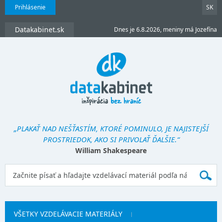
Prihlásenie
SK
Datakabinet.sk
Dnes je 6.8.2026, meniny má Jozefína
„PLAKAŤ NAD NEŠŤASTÍM, KTORÉ POMINULO, JE NAJISTEJŠÍ
PROSTRIEDOK, AKO SI PRIVOLAŤ ĎALŠIE.“
William Shakespeare
VŠETKY VZDELÁVACIE MATERIÁLY