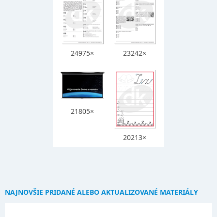
24975×
23242×
21805×
20213×
NAJNOVŠIE PRIDANÉ ALEBO AKTUALIZOVANÉ MATERIÁLY