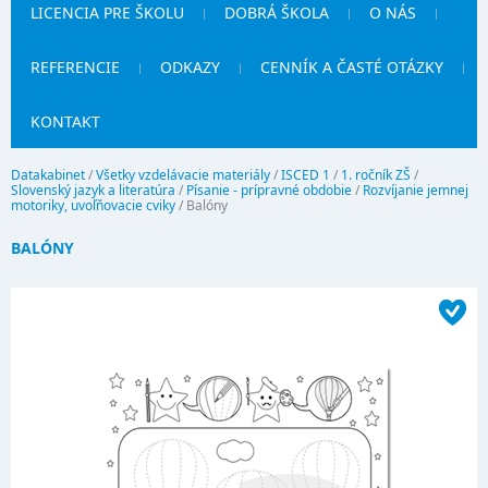
LICENCIA PRE ŠKOLU
DOBRÁ ŠKOLA
O NÁS
REFERENCIE
ODKAZY
CENNÍK A ČASTÉ OTÁZKY
KONTAKT
Datakabinet
/
Všetky vzdelávacie materiály
/
ISCED 1
/
1. ročník ZŠ
/
Slovenský jazyk a literatúra
/
Písanie - prípravné obdobie
/
Rozvíjanie jemnej
motoriky, uvoľňovacie cviky
/
Balóny
BALÓNY