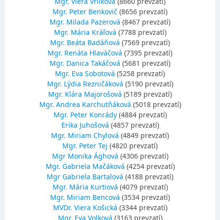
Mgr. Viera Vrlíková
(8660 prevzatí)
Mgr. Peter Benkovič
(8656 prevzatí)
Mgr. Milada Pazerová
(8467 prevzatí)
Mgr. Mária Kráľová
(7788 prevzatí)
Mgr. Beáta Badáňová
(7569 prevzatí)
Mgr. Renáta Hlaváčová
(7395 prevzatí)
Mgr. Danica Takáčová
(5681 prevzatí)
Mgr. Eva Sobotová
(5258 prevzatí)
Mgr. Lýdia Rezničáková
(5190 prevzatí)
Mgr. Klára Majorošová
(5189 prevzatí)
Mgr. Andrea Karchutňáková
(5018 prevzatí)
Mgr. Peter Konrády
(4884 prevzatí)
Erika Juhošová
(4857 prevzatí)
Mgr. Miriam Chylová
(4849 prevzatí)
Mgr. Peter Tej
(4820 prevzatí)
Mgr Monika Ághová
(4306 prevzatí)
Mgr. Gabriela Mačáková
(4254 prevzatí)
Mgr Gabriela Bartalová
(4188 prevzatí)
Mgr. Mária Kurtiová
(4079 prevzatí)
Mgr. Miriam Bencová
(3534 prevzatí)
MVDr. Viera Košická
(3344 prevzatí)
Mgr. Eva Volková
(3163 prevzatí)