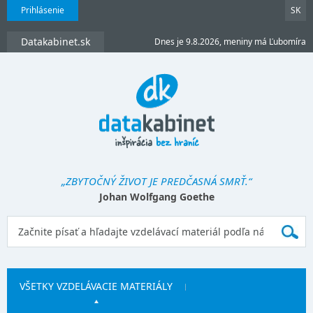
Prihlásenie
SK
Datakabinet.sk
Dnes je 9.8.2026, meniny má Ľubomíra
„ZBYTOČNÝ ŽIVOT JE PREDČASNÁ SMRŤ.“
Johan Wolfgang Goethe
VŠETKY VZDELÁVACIE MATERIÁLY