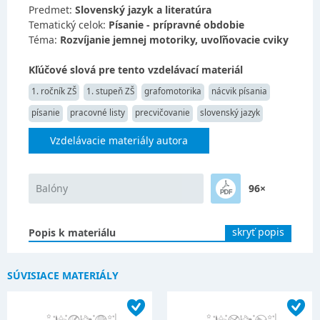
Predmet:
Slovenský jazyk a literatúra
Tematický celok:
Písanie - prípravné obdobie
Téma:
Rozvíjanie jemnej motoriky, uvoľňovacie cviky
Kľúčové slová pre tento vzdelávací materiál
1. ročník ZŠ
1. stupeň ZŠ
grafomotorika
nácvik písania
písanie
pracovné listy
precvičovanie
slovenský jazyk
Vzdelávacie materiály autora
Balóny
96×
skryť popis
Popis k materiálu
SÚVISIACE MATERIÁLY