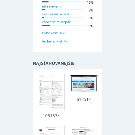
16%
ešte neviem
8%
skôr sa mi nepáči
6%
vôbec sa mi nepáči
19%
Hlasovalo: 3775
Archív ankiet
NAJSŤAHOVANEJŠIE
61251×
103137×