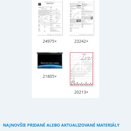
24975×
23242×
21805×
20213×
NAJNOVŠIE PRIDANÉ ALEBO AKTUALIZOVANÉ MATERIÁLY