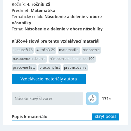
Ročník:
4. ročník ZŠ
Predmet:
Matematika
Tematický celok:
Násobenie a delenie v obore
násobilky
Téma:
Násobenie a delenie v obore násobilky
Kľúčové slová pre tento vzdelávací materiál
1. stupeň ZŠ
4. ročník ZŠ
matematika
násobenie
násobenie a delenie
násobenie a delenie do 100
pracovné listy
pracovný list
precvičovanie
Vzdelávacie materiály autora
Násobilkový štvorec
171×
skryť popis
Popis k materiálu