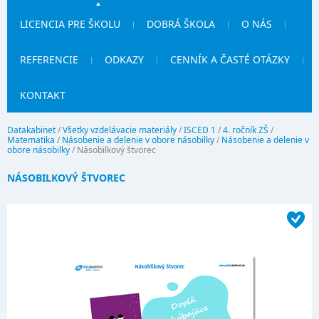
LICENCIA PRE ŠKOLU
DOBRÁ ŠKOLA
O NÁS
REFERENCIE
ODKAZY
CENNÍK A ČASTÉ OTÁZKY
KONTAKT
Datakabinet
/
Všetky vzdelávacie materiály
/
ISCED 1
/
4. ročník ZŠ
/
Matematika
/
Násobenie a delenie v obore násobilky
/
Násobenie a delenie v
obore násobilky
/
Násobilkový štvorec
NÁSOBILKOVÝ ŠTVOREC