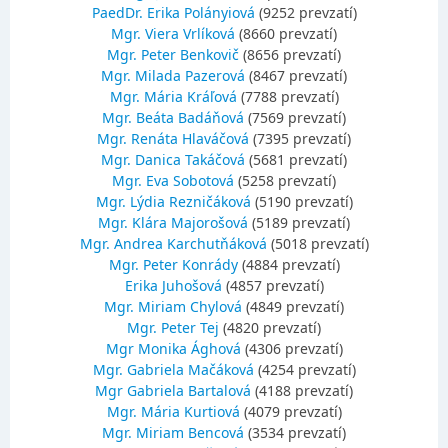
PaedDr. Erika Polányiová
(9252 prevzatí)
Mgr. Viera Vrlíková
(8660 prevzatí)
Mgr. Peter Benkovič
(8656 prevzatí)
Mgr. Milada Pazerová
(8467 prevzatí)
Mgr. Mária Kráľová
(7788 prevzatí)
Mgr. Beáta Badáňová
(7569 prevzatí)
Mgr. Renáta Hlaváčová
(7395 prevzatí)
Mgr. Danica Takáčová
(5681 prevzatí)
Mgr. Eva Sobotová
(5258 prevzatí)
Mgr. Lýdia Rezničáková
(5190 prevzatí)
Mgr. Klára Majorošová
(5189 prevzatí)
Mgr. Andrea Karchutňáková
(5018 prevzatí)
Mgr. Peter Konrády
(4884 prevzatí)
Erika Juhošová
(4857 prevzatí)
Mgr. Miriam Chylová
(4849 prevzatí)
Mgr. Peter Tej
(4820 prevzatí)
Mgr Monika Ághová
(4306 prevzatí)
Mgr. Gabriela Mačáková
(4254 prevzatí)
Mgr Gabriela Bartalová
(4188 prevzatí)
Mgr. Mária Kurtiová
(4079 prevzatí)
Mgr. Miriam Bencová
(3534 prevzatí)