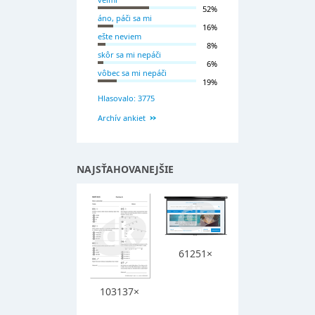
52%
áno, páči sa mi
16%
ešte neviem
8%
skôr sa mi nepáči
6%
vôbec sa mi nepáči
19%
Hlasovalo: 3775
Archív ankiet
NAJSŤAHOVANEJŠIE
61251×
103137×