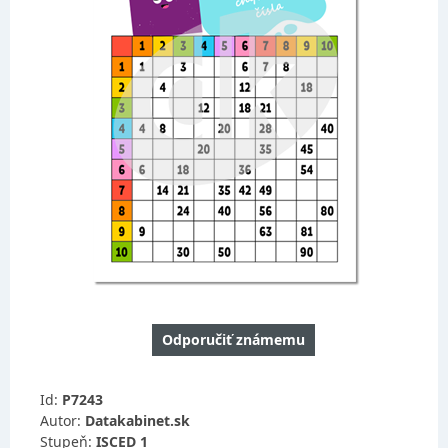
Odporučiť známemu
Id:
P7243
Autor:
Datakabinet.sk
Stupeň:
ISCED 1