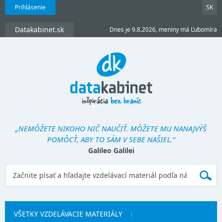
Prihlásenie
SK
Datakabinet.sk
Dnes je 9.8.2026, meniny má Ľubomíra
„NEMÔŽETE NIKOHO NIČ NAUČIŤ. MÔŽETE MU NANAJVÝŠ
POMÔCŤ, ABY TO SÁM V SEBE NAŠIEL.“
Galileo Galilei
VŠETKY VZDELÁVACIE MATERIÁLY