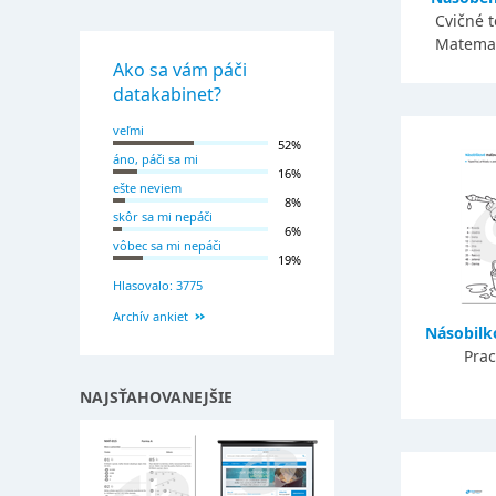
Cvičné 
Matemati
Ako sa vám páči
datakabinet?
veľmi
52%
áno, páči sa mi
16%
ešte neviem
8%
skôr sa mi nepáči
6%
vôbec sa mi nepáči
19%
Hlasovalo: 3775
Archív ankiet
Násobilk
Prac
NAJSŤAHOVANEJŠIE