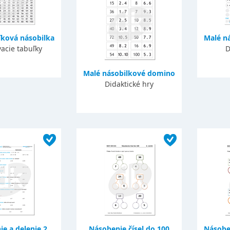
ľková násobilka
Malé n
acie tabuľky
D
Malé násobilkové domino
Didaktické hry
e a delenie 2
Násobenie čísel do 100
Násobe