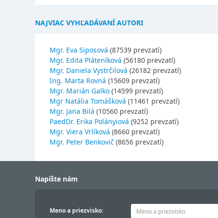
NAJVIAC VYHĽADÁVANÍ AUTORI
Mgr. Eva Siposová
(87539 prevzatí)
Mgr. Edita Pláteníková
(56180 prevzatí)
Mgr. Daniela Vystrčilová
(26182 prevzatí)
Ing. Marta Rovná
(15609 prevzatí)
Mgr. Marián Galko
(14599 prevzatí)
Mgr Natália Tomášková
(11461 prevzatí)
Mgr. Jana Bilá
(10560 prevzatí)
PaedDr. Erika Polányiová
(9252 prevzatí)
Mgr. Viera Vrlíková
(8660 prevzatí)
Mgr. Peter Benkovič
(8656 prevzatí)
Napíšte nám
Meno a priezvisko: