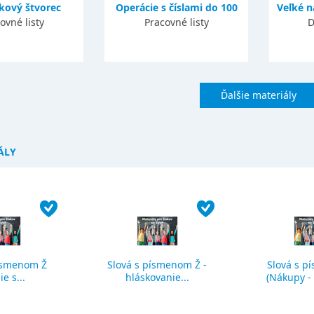
kový štvorec
Operácie s číslami do 100
Veľké 
ovné listy
Pracovné listy
D
Ďalšie materiály
ÁLY
ísmenom Ž
Slová s písmenom Ž -
Slová s p
ie s...
hláskovanie...
(Nákupy - č