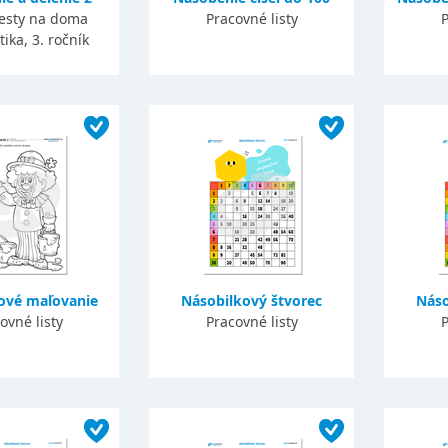
testy na doma
Pracovné listy
P
ka, 3. ročník
ové maľovanie
Násobilkový štvorec
Náso
ovné listy
Pracovné listy
P