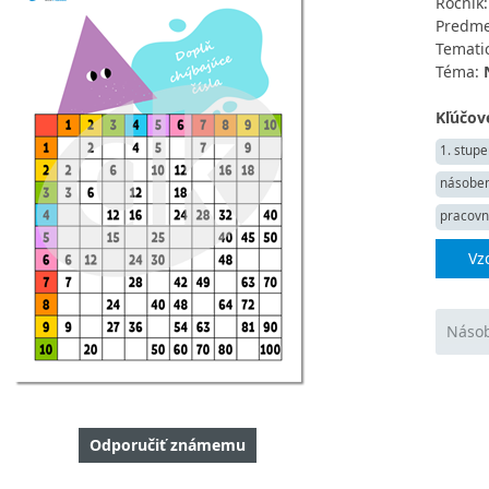
Ročník
Predme
Tematic
Téma:
Kľúčové
1. stupe
násoben
pracovný
Vz
Násob
Odporučiť známemu