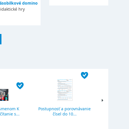
násobilkové domino
idaktické hry
ísmenom K
Postupnosť a porovnávanie
Sčítanie a o
ítanie s...
čísel do 10...
se