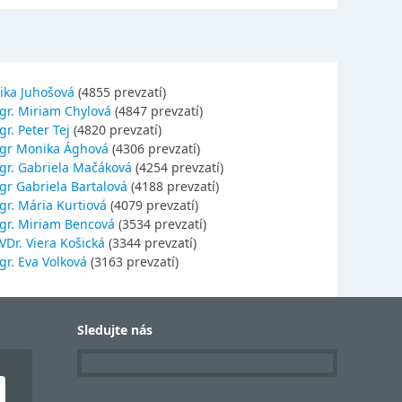
ika Juhošová
(4855 prevzatí)
gr. Miriam Chylová
(4847 prevzatí)
r. Peter Tej
(4820 prevzatí)
gr Monika Ághová
(4306 prevzatí)
gr. Gabriela Mačáková
(4254 prevzatí)
gr Gabriela Bartalová
(4188 prevzatí)
r. Mária Kurtiová
(4079 prevzatí)
gr. Miriam Bencová
(3534 prevzatí)
Dr. Viera Košická
(3344 prevzatí)
r. Eva Volková
(3163 prevzatí)
Sledujte nás