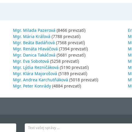
Mgr. Milada Pazerová
(8466 prevzatí)
Er
Mgr. Mária Kráľová
(7788 prevzatí)
M
Mgr. Beáta Badáňová
(7568 prevzatí)
Mg
Mgr. Renáta Hlaváčová
(7394 prevzatí)
M
Mgr. Danica Takáčová
(5681 prevzatí)
M
Mgr. Eva Sobotová
(5258 prevzatí)
M
Mgr. Lýdia Rezničáková
(5190 prevzatí)
Mg
Mgr. Klára Majorošová
(5189 prevzatí)
M
Mgr. Andrea Karchutňáková
(5018 prevzatí)
MV
Mgr. Peter Konrády
(4884 prevzatí)
Mg