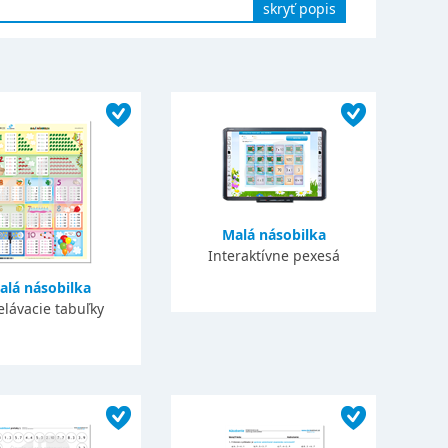
skryť popis
Malá násobilka
Interaktívne pexesá
alá násobilka
elávacie tabuľky