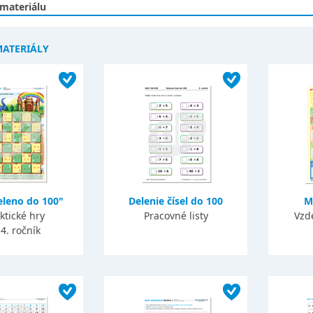
 materiálu
MATERIÁLY
eleno do 100"
Delenie čísel do 100
M
ktické hry
Pracovné listy
Vzd
 4. ročník