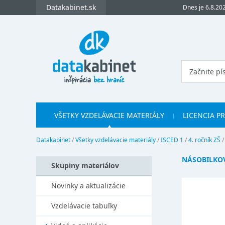
Datakabinet.sk
Dnes je 6.8.20
VŠETKY VZDELÁVACIE MATERIÁLY
LICENCIA P
Datakabinet
/
Všetky vzdelávacie materiály
/
ISCED 1
/
4. ročník ZŠ
NÁSOBILKO
Skupiny materiálov
Novinky a aktualizácie
Vzdelávacie tabuľky