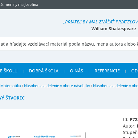
26, meniny má Jozefína
„PRIATEĽ BY MAL ZNÁŠAŤ PRIATEĽOV
William Shakespeare
RE ŠKOLU
DOBRÁ ŠKOLA
O NÁS
REFERENCIE
OD
/
Matematika
/
Násobenie a delenie v obore násobilky
/
Násobenie a delenie v obo
VÝ ŠTVOREC
Id:
P72
Autor:
Stupeň