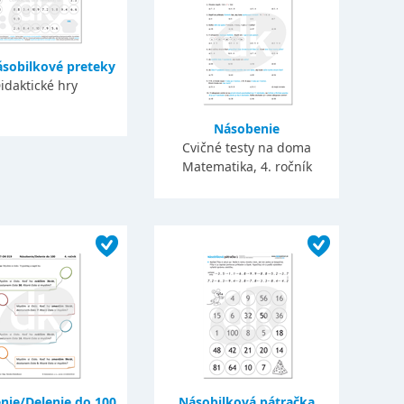
ásobilkové preteky
idaktické hry
Násobenie
Cvičné testy na doma
Matematika, 4. ročník
nie/Delenie do 100
Násobilková pátračka