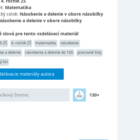
:
4. ročník ZŠ
t:
Matematika
ký celok:
Násobenie a delenie v obore násobilky
Násobenie a delenie v obore násobilky
 slová pre tento vzdelávací materiál
ň ZŠ
4. ročník ZŠ
matematika
násobenie
ie a delenie
násobenie a delenie do 100
pracovné listy
 list
delávacie materiály autora
ilkový štvorec
130×