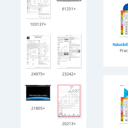
61251×
103137×
Násobil
Prac
24975×
23242×
21805×
20213×