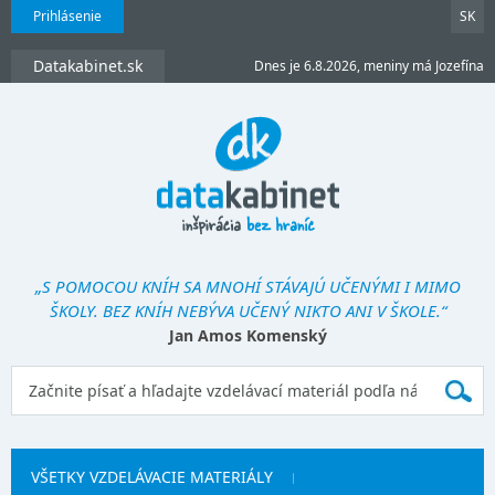
Prihlásenie
SK
Datakabinet.sk
Dnes je 6.8.2026, meniny má Jozefína
„S POMOCOU KNÍH SA MNOHÍ STÁVAJÚ UČENÝMI I MIMO
ŠKOLY. BEZ KNÍH NEBÝVA UČENÝ NIKTO ANI V ŠKOLE.“
Jan Amos Komenský
VŠETKY VZDELÁVACIE MATERIÁLY