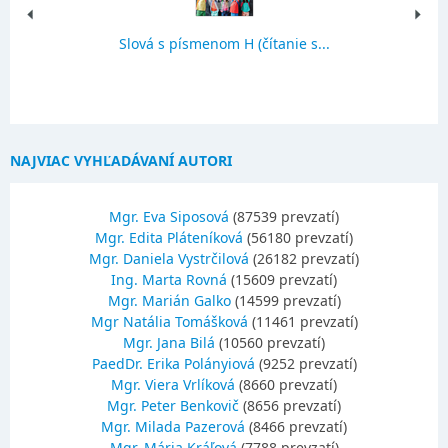
Slová s písmenom H (čítanie s...
NAJVIAC VYHĽADÁVANÍ AUTORI
Mgr. Eva Siposová
(87539 prevzatí)
Mgr. Edita Pláteníková
(56180 prevzatí)
Mgr. Daniela Vystrčilová
(26182 prevzatí)
Ing. Marta Rovná
(15609 prevzatí)
Mgr. Marián Galko
(14599 prevzatí)
Mgr Natália Tomášková
(11461 prevzatí)
Mgr. Jana Bilá
(10560 prevzatí)
PaedDr. Erika Polányiová
(9252 prevzatí)
Mgr. Viera Vrlíková
(8660 prevzatí)
Mgr. Peter Benkovič
(8656 prevzatí)
Mgr. Milada Pazerová
(8466 prevzatí)
Mgr. Mária Kráľová
(7788 prevzatí)