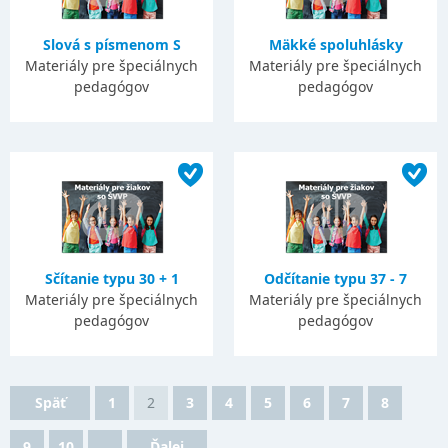
Slová s písmenom S
Mäkké spoluhlásky
Materiály pre špeciálnych
Materiály pre špeciálnych
pedagógov
pedagógov
Sčítanie typu 30 + 1
Odčítanie typu 37 - 7
Materiály pre špeciálnych
Materiály pre špeciálnych
pedagógov
pedagógov
Späť
1
2
3
4
5
6
7
8
9
10
...
Ďalej