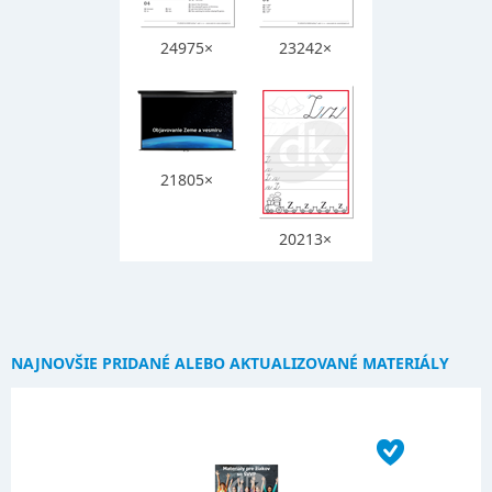
24975×
23242×
21805×
20213×
NAJNOVŠIE PRIDANÉ ALEBO AKTUALIZOVANÉ MATERIÁLY