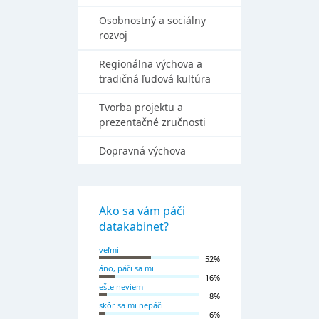
Osobnostný a sociálny
rozvoj
Regionálna výchova a
tradičná ľudová kultúra
Tvorba projektu a
prezentačné zručnosti
Dopravná výchova
Ako sa vám páči
datakabinet?
veľmi
52%
áno, páči sa mi
16%
ešte neviem
8%
skôr sa mi nepáči
6%