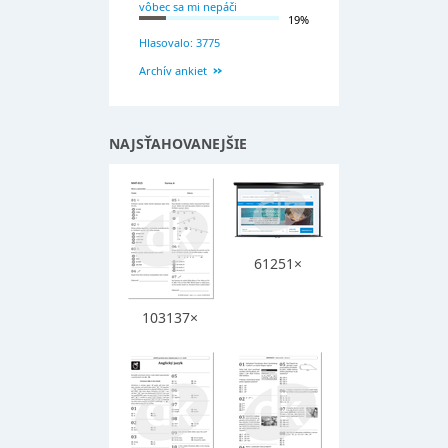
vôbec sa mi nepáči
19%
Hlasovalo: 3775
Archív ankiet
NAJSŤAHOVANEJŠIE
61251×
103137×