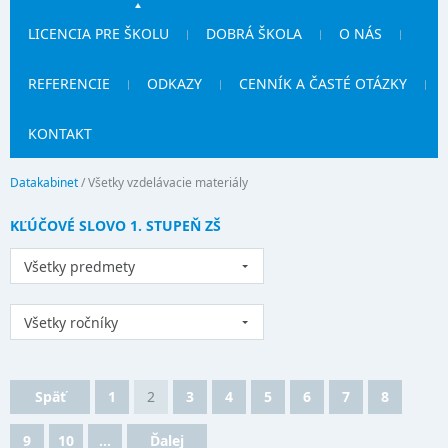
LICENCIA PRE ŠKOLU
DOBRÁ ŠKOLA
O NÁS
REFERENCIE
ODKAZY
CENNÍK A ČASTÉ OTÁZKY
KONTAKT
Datakabinet
/
Všetky vzdelávacie materiály
KĽÚČOVÉ SLOVO 1. STUPEŇ ZŠ
Všetky predmety
Všetky ročníky
Späť
1
2
3
4
5
6
7
8
9
10
...
Ďalej