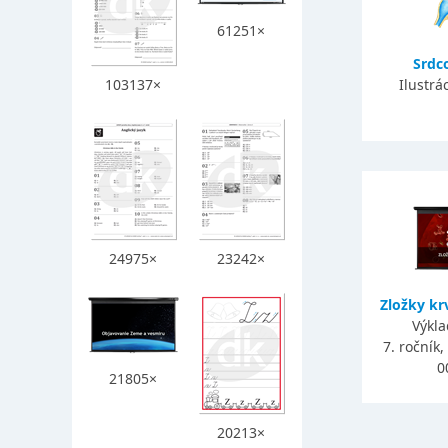
61251×
Srdc
103137×
Ilustrá
24975×
23242×
Zložky kr
Výkla
7. ročník
0
21805×
20213×