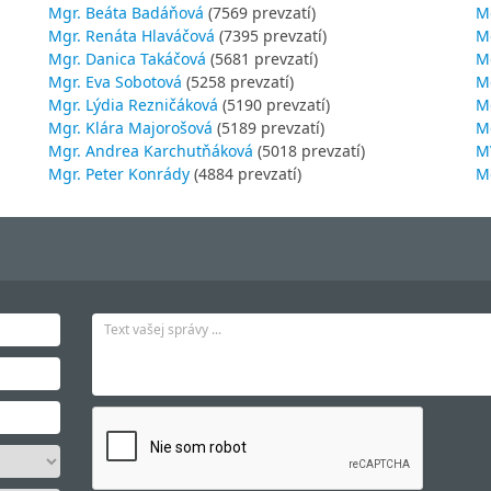
Mgr. Beáta Badáňová
(7569 prevzatí)
Mg
Mgr. Renáta Hlaváčová
(7395 prevzatí)
M
Mgr. Danica Takáčová
(5681 prevzatí)
M
Mgr. Eva Sobotová
(5258 prevzatí)
M
Mgr. Lýdia Rezničáková
(5190 prevzatí)
Mg
Mgr. Klára Majorošová
(5189 prevzatí)
M
Mgr. Andrea Karchutňáková
(5018 prevzatí)
MV
Mgr. Peter Konrády
(4884 prevzatí)
Mg