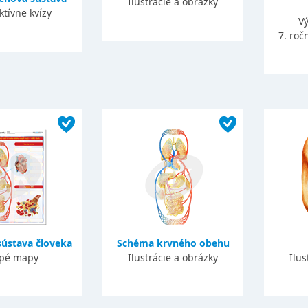
Ilustrácie a obrázky
ktívne kvízy
Vý
7. roč
ústava človeka
Schéma krvného obehu
epé mapy
Ilustrácie a obrázky
Ilus