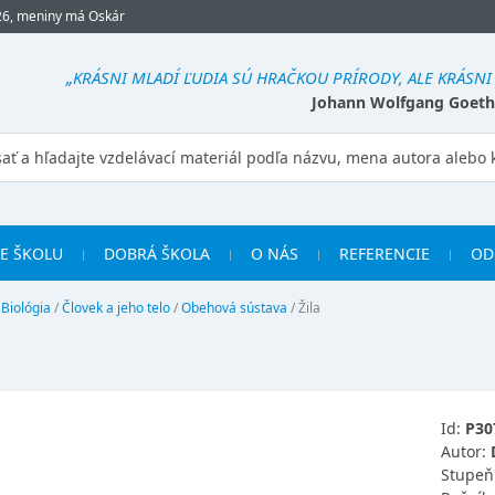
26, meniny má Oskár
„KRÁSNI MLADÍ ĽUDIA SÚ HRAČKOU PRÍRODY, ALE KRÁSNI 
Johann Wolfgang Goeth
RE ŠKOLU
DOBRÁ ŠKOLA
O NÁS
REFERENCIE
OD
/
Biológia
/
Človek a jeho telo
/
Obehová sústava
/
Žila
Id:
P30
Autor:
Stupeň