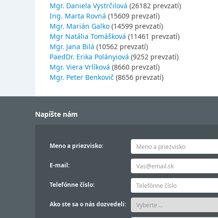
Mgr. Daniela Vystrčilová
(26182 prevzatí)
Ing. Marta Rovná
(15609 prevzatí)
Mgr. Marián Galko
(14599 prevzatí)
Mgr Natália Tomášková
(11461 prevzatí)
Mgr. Jana Bilá
(10562 prevzatí)
PaedDr. Erika Polányiová
(9252 prevzatí)
Mgr. Viera Vrlíková
(8660 prevzatí)
Mgr. Peter Benkovič
(8656 prevzatí)
Napíšte nám
Meno a priezvisko:
E-mail:
Telefónne číslo:
Ako ste sa o nás dozvedeli: