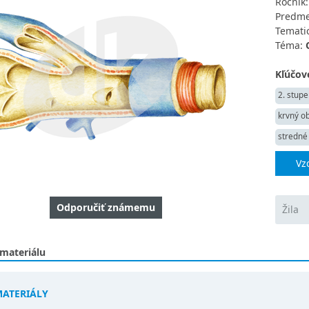
Ročník
Predme
Tematic
Téma:
Kľúčové
2. stupe
krvný o
stredné
Vz
Odporučiť známemu
Žila
 materiálu
MATERIÁLY