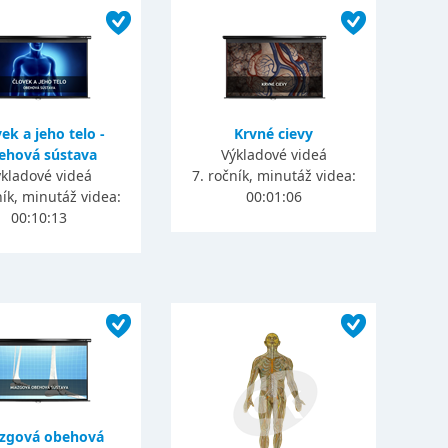
ek a jeho telo -
Krvné cievy
ehová sústava
Výkladové videá
kladové videá
7. ročník, minutáž videa:
ník, minutáž videa:
00:01:06
00:10:13
zgová obehová