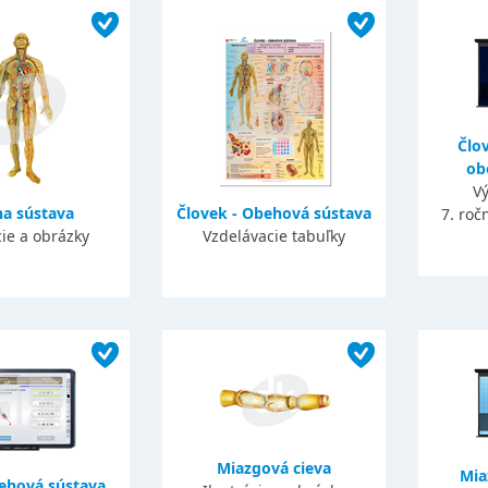
Člov
ob
Vý
na sústava
Človek - Obehová sústava
7. roč
cie a obrázky
Vzdelávacie tabuľky
Miazgová cieva
Mia
behová sústava