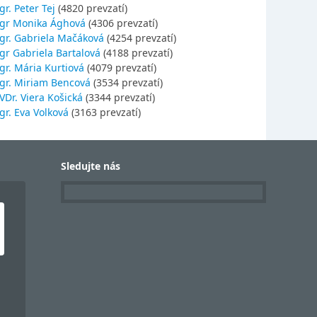
r. Peter Tej
(4820 prevzatí)
gr Monika Ághová
(4306 prevzatí)
gr. Gabriela Mačáková
(4254 prevzatí)
gr Gabriela Bartalová
(4188 prevzatí)
r. Mária Kurtiová
(4079 prevzatí)
gr. Miriam Bencová
(3534 prevzatí)
Dr. Viera Košická
(3344 prevzatí)
r. Eva Volková
(3163 prevzatí)
Sledujte nás