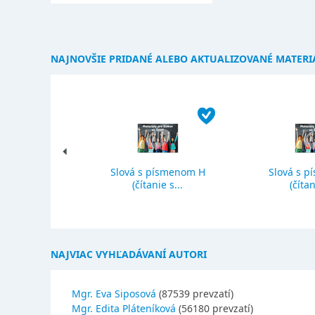
NAJNOVŠIE PRIDANÉ ALEBO AKTUALIZOVANÉ MATERI
Slová s písmenom H
Slová s p
ký priemer
(čítanie s...
(čítan
NAJVIAC VYHĽADÁVANÍ AUTORI
Mgr. Eva Siposová
(87539 prevzatí)
Mgr. Edita Pláteníková
(56180 prevzatí)