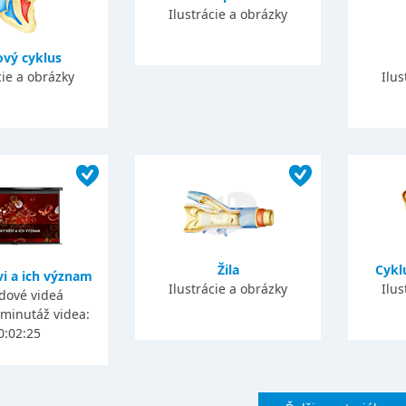
Ilustrácie a obrázky
ový cyklus
cie a obrázky
Ilus
Žila
Cykl
vi a ich význam
Ilustrácie a obrázky
Ilus
dové videá
, minutáž videa:
0:02:25