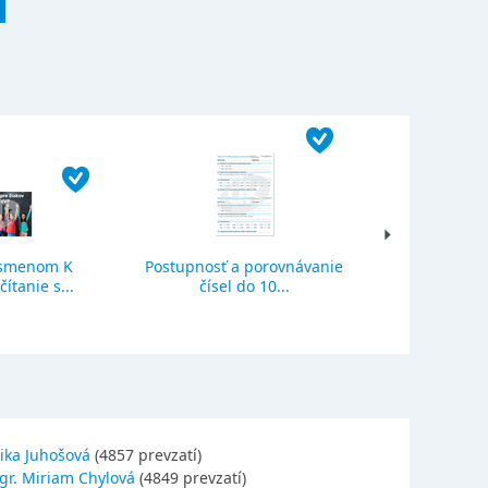
ísmenom K
Postupnosť a porovnávanie
Sčítanie a o
ítanie s...
čísel do 10...
se
ika Juhošová
(4857 prevzatí)
gr. Miriam Chylová
(4849 prevzatí)