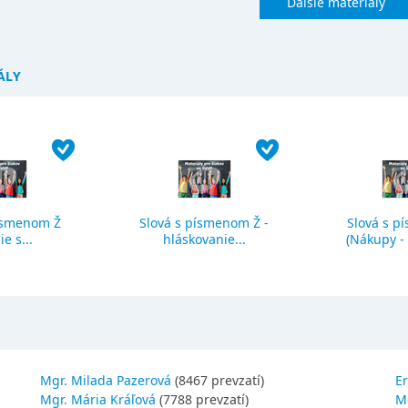
Ďalšie materiály
ÁLY
ísmenom Ž
Slová s písmenom Ž -
Slová s p
ie s...
hláskovanie...
(Nákupy - č
Mgr. Milada Pazerová
(8467 prevzatí)
Er
Mgr. Mária Kráľová
(7788 prevzatí)
M