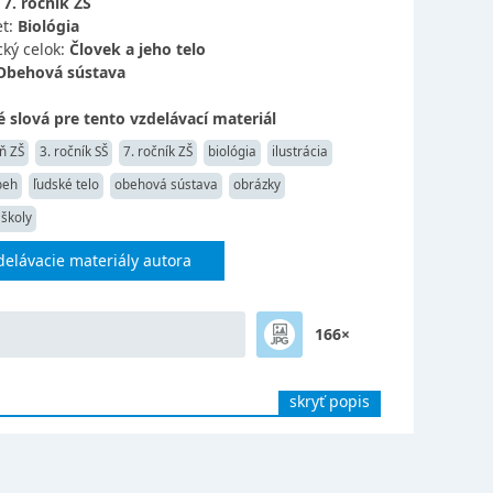
:
7. ročník ZŠ
t:
Biológia
ký celok:
Človek a jeho telo
Obehová sústava
 slová pre tento vzdelávací materiál
ň ZŠ
3. ročník SŠ
7. ročník ZŠ
biológia
ilustrácia
beh
ľudské telo
obehová sústava
obrázky
 školy
delávacie materiály autora
166×
skryť popis