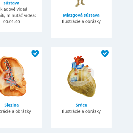
sústava
kladové videá
Miazgová sústava
ník, minutáž videa:
Ilustrácie a obrázky
00:01:40
Slezina
Srdce
trácie a obrázky
Ilustrácie a obrázky