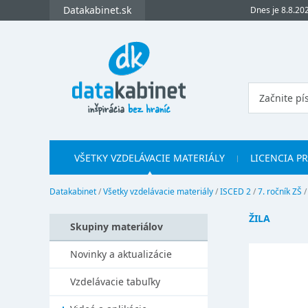
Datakabinet.sk
Dnes je 8.8.20
VŠETKY VZDELÁVACIE MATERIÁLY
LICENCIA P
Datakabinet
/
Všetky vzdelávacie materiály
/
ISCED 2
/
7. ročník ZŠ
ŽILA
Skupiny materiálov
Novinky a aktualizácie
Vzdelávacie tabuľky