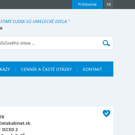
Prihlásenie
SK
STARÍ ĽUDIA SÚ UMELECKÉ DIELA.“
e
KAZY
CENNÍK A ČASTÉ OTÁZKY
KONTAKT
78
Datakabinet.sk
:
ISCED 2