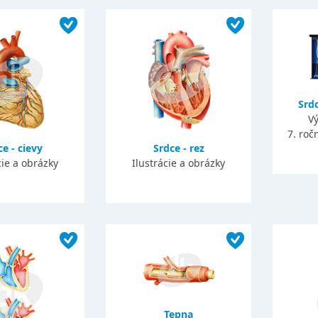
Srdc
Vý
7. roč
e - cievy
Srdce - rez
cie a obrázky
Ilustrácie a obrázky
Tepna