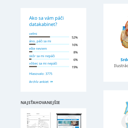
Ako sa vám páči
datakabinet?
veľmi
52%
áno, páči sa mi
16%
ešte neviem
8%
skôr sa mi nepáči
Srdc
6%
vôbec sa mi nepáči
Ilustrá
19%
Hlasovalo: 3775
Archív ankiet
NAJSŤAHOVANEJŠIE