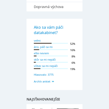
Dopravná výchova
Ako sa vám páči
datakabinet?
veľmi
52%
áno, páči sa mi
16%
ešte neviem
8%
skôr sa mi nepáči
6%
vôbec sa mi nepáči
19%
Hlasovalo: 3775
Archív ankiet
NAJSŤAHOVANEJŠIE