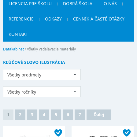
LICENCIA PRE ŠKOLU
DOBRÁ ŠKOLA
O NÁS
REFERENCIE
ODKAZY
CENNÍK A ČASTÉ OTÁZKY
KONTAKT
Datakabinet
/
Všetky vzdelávacie materiály
KĽÚČOVÉ SLOVO ILUSTRÁCIA
Všetky predmety
Všetky ročníky
1
2
3
4
5
6
7
Ďalej