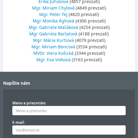
Erika Juhošová
(4857 prevzatí)
Mgr. Miriam Chylová
(4849 prevzatí)
Mgr. Peter Tej
(4820 prevzatí)
Mgr Monika Ághová
(4306 prevzatí)
Mgr. Gabriela Mačáková
(4254 prevzatí)
Mgr Gabriela Bartalová
(4188 prevzatí)
Mgr. Mária Kurtiová
(4079 prevzatí)
Mgr. Miriam Bencová
(3534 prevzatí)
MVDr. Viera Košická
(3344 prevzatí)
Mgr. Eva Volková
(3163 prevzatí)
Napíšte nám
Meno a priezvisko:
E-mail: