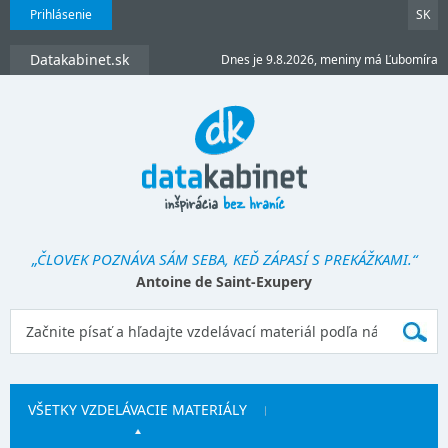
Prihlásenie
SK
Datakabinet.sk
Dnes je 9.8.2026, meniny má Ľubomíra
„ČLOVEK POZNÁVA SÁM SEBA, KEĎ ZÁPASÍ S PREKÁŽKAMI.“
Antoine de Saint-Exupery
VŠETKY VZDELÁVACIE MATERIÁLY