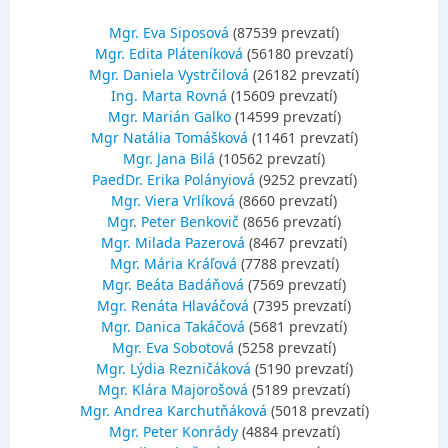
Mgr. Eva Siposová
(87539 prevzatí)
Mgr. Edita Pláteníková
(56180 prevzatí)
Mgr. Daniela Vystrčilová
(26182 prevzatí)
Ing. Marta Rovná
(15609 prevzatí)
Mgr. Marián Galko
(14599 prevzatí)
Mgr Natália Tomášková
(11461 prevzatí)
Mgr. Jana Bilá
(10562 prevzatí)
PaedDr. Erika Polányiová
(9252 prevzatí)
Mgr. Viera Vrlíková
(8660 prevzatí)
Mgr. Peter Benkovič
(8656 prevzatí)
Mgr. Milada Pazerová
(8467 prevzatí)
Mgr. Mária Kráľová
(7788 prevzatí)
Mgr. Beáta Badáňová
(7569 prevzatí)
Mgr. Renáta Hlaváčová
(7395 prevzatí)
Mgr. Danica Takáčová
(5681 prevzatí)
Mgr. Eva Sobotová
(5258 prevzatí)
Mgr. Lýdia Rezničáková
(5190 prevzatí)
Mgr. Klára Majorošová
(5189 prevzatí)
Mgr. Andrea Karchutňáková
(5018 prevzatí)
Mgr. Peter Konrády
(4884 prevzatí)