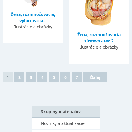
Žena, rozmnožovacia,
vylučovacia...
Ilustrácie a obrázky
Žena, rozmnožovacia
sústava - rez 2
Ilustrácie a obrázky
1
2
3
4
5
6
7
Ďalej
Skupiny materiálov
Novinky a aktualizácie