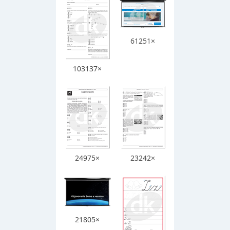
61251×
103137×
24975×
23242×
21805×