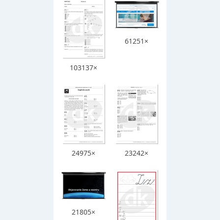
61251×
103137×
24975×
23242×
21805×