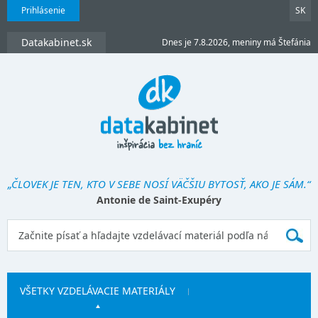
Prihlásenie
SK
Datakabinet.sk
Dnes je 7.8.2026, meniny má Štefánia
„ČLOVEK JE TEN, KTO V SEBE NOSÍ VÄČŠIU BYTOSŤ, AKO JE SÁM.“
Antonie de Saint-Exupéry
VŠETKY VZDELÁVACIE MATERIÁLY