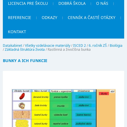
LICENCIA PRE ŠKOLU
DOBRÁ ŠKOLA
O NÁS
REFERENCIE
ODKAZY
CENNÍK A ČASTÉ OTÁZKY
KONTAKT
Datakabinet
/
Všetky vzdelávacie materiály
/
ISCED 2
/
6. ročník ZŠ
/
Biológia
/
Základná štruktúra života
/
Rastlinná a živočíšna bunka
BUNKY A ICH FUNKCIE