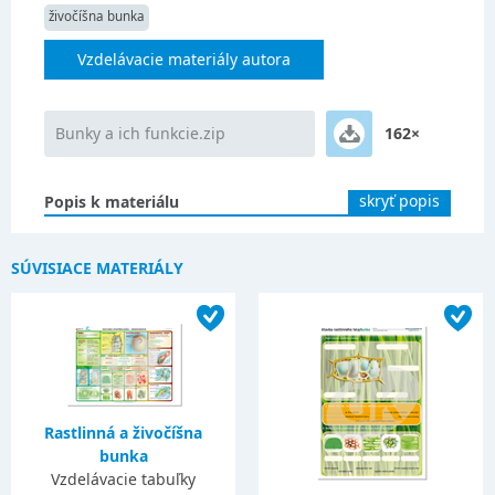
živočíšna bunka
Vzdelávacie materiály autora
Bunky a ich funkcie.zip
162×
skryť popis
Popis k materiálu
SÚVISIACE MATERIÁLY
Rastlinná a živočíšna
bunka
Vzdelávacie tabuľky