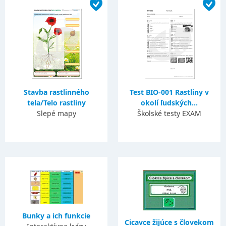
Stavba rastlinného
Test BIO-001 Rastliny v
tela/Telo rastliny
okolí ľudských...
Slepé mapy
Školské testy EXAM
Bunky a ich funkcie
Cicavce žijúce s človekom