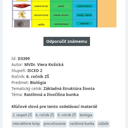
Odporučiť známemu
Id:
D3399
Autor:
MVDr. Viera Košická
Stupeň:
ISCED 2
Ročník:
6. ročník ZŠ
Predmet:
Biológia
Tematický celok:
Základná štruktúra života
Téma:
Rastlinná a živočíšna bunka
Kľúčové slová pre tento vzdelávací materiál
2. stupeň ZŠ
6. ročník ZŠ
9. ročník ZŠ
biológia
interaktívne kvízy
precvičovanie
rastlinná bunka
súťaže