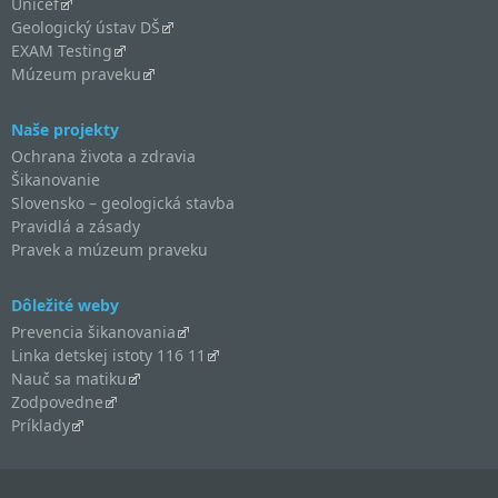
Unicef
Geologický ústav DŠ
EXAM Testing
Múzeum praveku
Naše projekty
Ochrana života a zdravia
Šikanovanie
Slovensko – geologická stavba
Pravidlá a zásady
Pravek a múzeum praveku
Dôležité weby
Prevencia šikanovania
Linka detskej istoty 116 11
Nauč sa matiku
Zodpovedne
Príklady