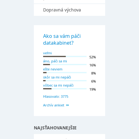
Dopravná výchova
Ako sa vám páči
datakabinet?
veľmi
52%
áno, páči sa mi
16%
ešte neviem
8%
skôr sa mi nepáči
6%
vôbec sa mi nepáči
19%
Hlasovalo: 3775
Archív ankiet
NAJSŤAHOVANEJŠIE