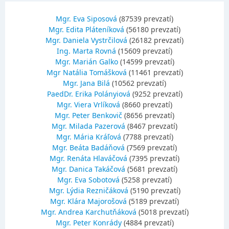
Mgr. Eva Siposová
(87539 prevzatí)
Mgr. Edita Pláteníková
(56180 prevzatí)
Mgr. Daniela Vystrčilová
(26182 prevzatí)
Ing. Marta Rovná
(15609 prevzatí)
Mgr. Marián Galko
(14599 prevzatí)
Mgr Natália Tomášková
(11461 prevzatí)
Mgr. Jana Bilá
(10562 prevzatí)
PaedDr. Erika Polányiová
(9252 prevzatí)
Mgr. Viera Vrlíková
(8660 prevzatí)
Mgr. Peter Benkovič
(8656 prevzatí)
Mgr. Milada Pazerová
(8467 prevzatí)
Mgr. Mária Kráľová
(7788 prevzatí)
Mgr. Beáta Badáňová
(7569 prevzatí)
Mgr. Renáta Hlaváčová
(7395 prevzatí)
Mgr. Danica Takáčová
(5681 prevzatí)
Mgr. Eva Sobotová
(5258 prevzatí)
Mgr. Lýdia Rezničáková
(5190 prevzatí)
Mgr. Klára Majorošová
(5189 prevzatí)
Mgr. Andrea Karchutňáková
(5018 prevzatí)
Mgr. Peter Konrády
(4884 prevzatí)