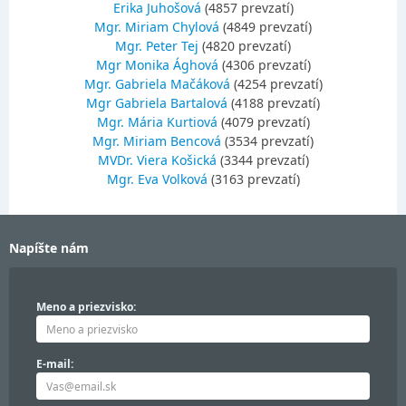
Erika Juhošová
(4857 prevzatí)
Mgr. Miriam Chylová
(4849 prevzatí)
Mgr. Peter Tej
(4820 prevzatí)
Mgr Monika Ághová
(4306 prevzatí)
Mgr. Gabriela Mačáková
(4254 prevzatí)
Mgr Gabriela Bartalová
(4188 prevzatí)
Mgr. Mária Kurtiová
(4079 prevzatí)
Mgr. Miriam Bencová
(3534 prevzatí)
MVDr. Viera Košická
(3344 prevzatí)
Mgr. Eva Volková
(3163 prevzatí)
Napíšte nám
Meno a priezvisko:
E-mail: