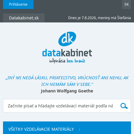
Prihlásenie
SK
Datakabinet.sk
Dnes je 7.8.2026, meniny má Štefánia
„INÝ MI NEDÁ LÁSKU, PRIATEĽSTVO, VRÚCNOSŤ ANI NEHU, AK
ICH NEMÁM SÁM V SEBE.“
Johann Wolfgang Goethe
VŠETKY VZDELÁVACIE MATERIÁLY