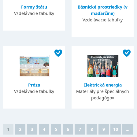
Formy štátu
Básnické prostriedky (v
Vzdelávacie tabuľky
maďarčine)
Vzdelávacie tabuľky
Próza
Elektrická energia
Vzdelávacie tabuľky
Materiály pre špeciálnych
pedagógov
1
2
3
4
5
6
7
8
9
10
...