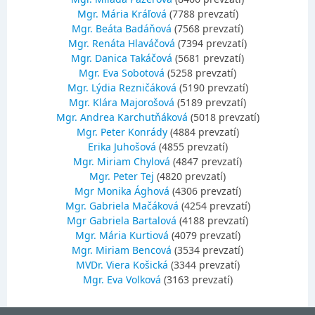
Mgr. Mária Kráľová
(7788 prevzatí)
Mgr. Beáta Badáňová
(7568 prevzatí)
Mgr. Renáta Hlaváčová
(7394 prevzatí)
Mgr. Danica Takáčová
(5681 prevzatí)
Mgr. Eva Sobotová
(5258 prevzatí)
Mgr. Lýdia Rezničáková
(5190 prevzatí)
Mgr. Klára Majorošová
(5189 prevzatí)
Mgr. Andrea Karchutňáková
(5018 prevzatí)
Mgr. Peter Konrády
(4884 prevzatí)
Erika Juhošová
(4855 prevzatí)
Mgr. Miriam Chylová
(4847 prevzatí)
Mgr. Peter Tej
(4820 prevzatí)
Mgr Monika Ághová
(4306 prevzatí)
Mgr. Gabriela Mačáková
(4254 prevzatí)
Mgr Gabriela Bartalová
(4188 prevzatí)
Mgr. Mária Kurtiová
(4079 prevzatí)
Mgr. Miriam Bencová
(3534 prevzatí)
MVDr. Viera Košická
(3344 prevzatí)
Mgr. Eva Volková
(3163 prevzatí)