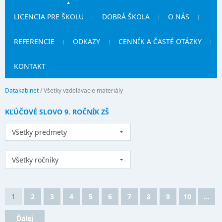
LICENCIA PRE ŠKOLU
DOBRÁ ŠKOLA
O NÁS
REFERENCIE
ODKAZY
CENNÍK A ČASTÉ OTÁZKY
KONTAKT
Datakabinet
/
Všetky vzdelávacie materiály
KĽÚČOVÉ SLOVO 9. ROČNÍK ZŠ
Všetky predmety
Všetky ročníky
1
2
3
4
5
6
7
8
9
10
...
Ďalej