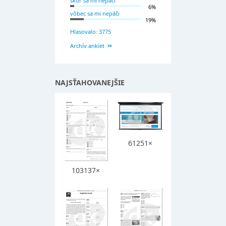
skôr sa mi nepáči
6%
vôbec sa mi nepáči
19%
Hlasovalo: 3775
Archív ankiet
NAJSŤAHOVANEJŠIE
61251×
103137×