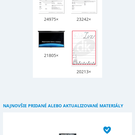
24975×
23242×
21805×
20213×
NAJNOVŠIE PRIDANÉ ALEBO AKTUALIZOVANÉ MATERIÁLY