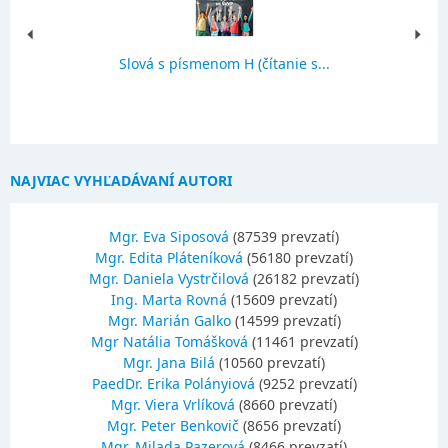
Slová s písmenom H (čítanie s...
NAJVIAC VYHĽADÁVANÍ AUTORI
Mgr. Eva Siposová
(87539 prevzatí)
Mgr. Edita Pláteníková
(56180 prevzatí)
Mgr. Daniela Vystrčilová
(26182 prevzatí)
Ing. Marta Rovná
(15609 prevzatí)
Mgr. Marián Galko
(14599 prevzatí)
Mgr Natália Tomášková
(11461 prevzatí)
Mgr. Jana Bilá
(10560 prevzatí)
PaedDr. Erika Polányiová
(9252 prevzatí)
Mgr. Viera Vrlíková
(8660 prevzatí)
Mgr. Peter Benkovič
(8656 prevzatí)
Mgr. Milada Pazerová
(8466 prevzatí)