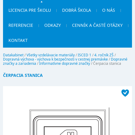
LICENCIA PRE ŠKOLU
DOBRÁ ŠKOLA
O NÁS
REFERENCIE
ODKAZY
CENNÍK A ČASTÉ OTÁZKY
KONTAKT
Datakabinet
/
Všetky vzdelávacie materiály
/
ISCED 1
/
4. ročník ZŠ
/
Dopravná výchova - výchova k bezpečnosti v cestnej premávke
/
Dopravné
značky a zariadenia
/
Informatívne dopravné značky
/
Čerpacia stanica
ČERPACIA STANICA