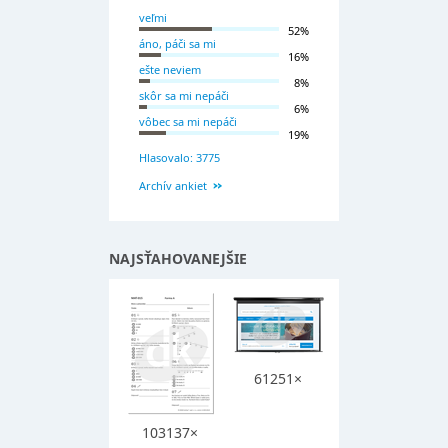
veľmi
52%
áno, páči sa mi
16%
ešte neviem
8%
skôr sa mi nepáči
6%
vôbec sa mi nepáči
19%
Hlasovalo: 3775
Archív ankiet
NAJSŤAHOVANEJŠIE
61251×
103137×