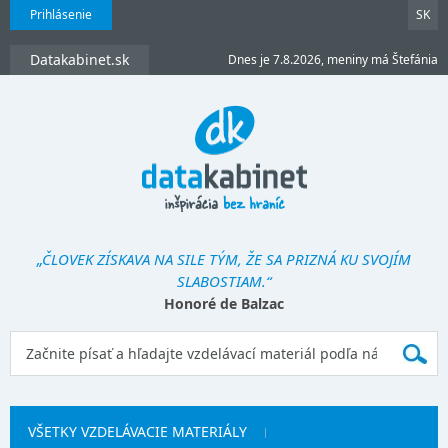
Prihlásenie
SK
Datakabinet.sk
Dnes je 7.8.2026, meniny má Štefánia
„ČLOVEK ZÍSKAVA NA SILE TÝM, ŽE SA PRIZNÁ KU SVOJÍM
SLABOSTIAM.“
Honoré de Balzac
VŠETKY VZDELÁVACIE MATERIÁLY