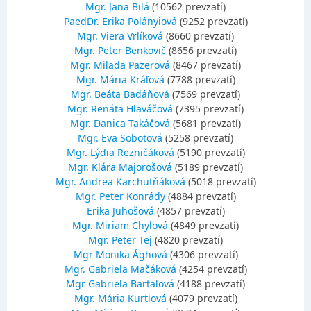
Mgr. Jana Bilá
(10562 prevzatí)
PaedDr. Erika Polányiová
(9252 prevzatí)
Mgr. Viera Vrlíková
(8660 prevzatí)
Mgr. Peter Benkovič
(8656 prevzatí)
Mgr. Milada Pazerová
(8467 prevzatí)
Mgr. Mária Kráľová
(7788 prevzatí)
Mgr. Beáta Badáňová
(7569 prevzatí)
Mgr. Renáta Hlaváčová
(7395 prevzatí)
Mgr. Danica Takáčová
(5681 prevzatí)
Mgr. Eva Sobotová
(5258 prevzatí)
Mgr. Lýdia Rezničáková
(5190 prevzatí)
Mgr. Klára Majorošová
(5189 prevzatí)
Mgr. Andrea Karchutňáková
(5018 prevzatí)
Mgr. Peter Konrády
(4884 prevzatí)
Erika Juhošová
(4857 prevzatí)
Mgr. Miriam Chylová
(4849 prevzatí)
Mgr. Peter Tej
(4820 prevzatí)
Mgr Monika Ághová
(4306 prevzatí)
Mgr. Gabriela Mačáková
(4254 prevzatí)
Mgr Gabriela Bartalová
(4188 prevzatí)
Mgr. Mária Kurtiová
(4079 prevzatí)