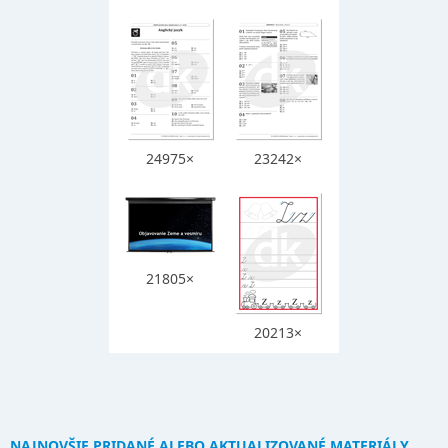
24975×
23242×
21805×
20213×
NAJNOVŠIE PRIDANÉ ALEBO AKTUALIZOVANÉ MATERIÁLY