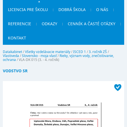
LICENCIA PRE ŠKOLU
DOBRÁ ŠKOLA
O NÁS
REFERENCIE
ODKAZY
CENNÍK A ČASTÉ OTÁZKY
KONTAKT
Datakabinet
/
Všetky vzdelávacie materiály
/
ISCED 1
/
3. ročník ZŠ
/
Vlastiveda
/
Slovensko - moja vlasť
/
Rieky, význam vody, znečisťovanie,
ochrana
/
VLA-DK 015 (3. - 4. ročník)
VODSTVO SR