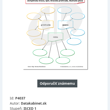
Odporučiť známemu
Id:
P4037
Autor:
Datakabinet.sk
Stupeň:
ISCED 1