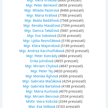
Mgr. Viera Vrlíková
(8660 prevzatí)
Mgr. Peter Benkovič
(8656 prevzatí)
Mgr. Milada Pazerová
(8466 prevzatí)
Mgr. Mária Kráľová
(7788 prevzatí)
Mgr. Beáta Badáňová
(7568 prevzatí)
Mgr. Renáta Hlaváčová
(7394 prevzatí)
Mgr. Danica Takáčová
(5681 prevzatí)
Mgr. Eva Sobotová
(5258 prevzatí)
Mgr. Lýdia Rezničáková
(5190 prevzatí)
Mgr. Klára Majorošová
(5189 prevzatí)
Mgr. Andrea Karchutňáková
(5018 prevzatí)
Mgr. Peter Konrády
(4884 prevzatí)
Erika Juhošová
(4855 prevzatí)
Mgr. Miriam Chylová
(4847 prevzatí)
Mgr. Peter Tej
(4820 prevzatí)
Mgr Monika Ághová
(4306 prevzatí)
Mgr. Gabriela Mačáková
(4254 prevzatí)
Mgr Gabriela Bartalová
(4188 prevzatí)
Mgr. Mária Kurtiová
(4079 prevzatí)
Mgr. Miriam Bencová
(3534 prevzatí)
MVDr. Viera Košická
(3344 prevzatí)
Mgr. Eva Volková
(3163 prevzatí)