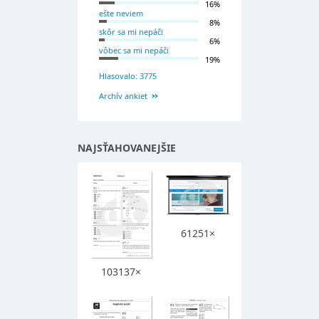
16%
ešte neviem
8%
skôr sa mi nepáči
6%
vôbec sa mi nepáči
19%
Hlasovalo: 3775
Archív ankiet
NAJSŤAHOVANEJŠIE
61251×
103137×