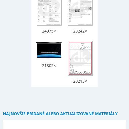
24975×
23242×
21805×
20213×
NAJNOVŠIE PRIDANÉ ALEBO AKTUALIZOVANÉ MATERIÁLY