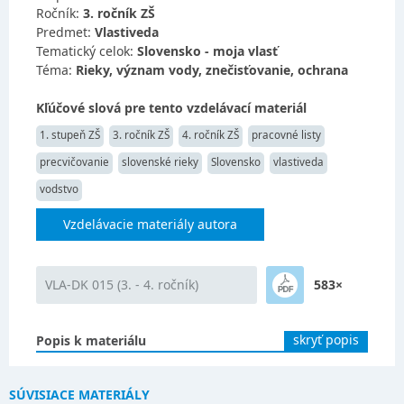
Ročník:
3. ročník ZŠ
Predmet:
Vlastiveda
Tematický celok:
Slovensko - moja vlasť
Téma:
Rieky, význam vody, znečisťovanie, ochrana
Kľúčové slová pre tento vzdelávací materiál
1. stupeň ZŠ
3. ročník ZŠ
4. ročník ZŠ
pracovné listy
precvičovanie
slovenské rieky
Slovensko
vlastiveda
vodstvo
Vzdelávacie materiály autora
VLA-DK 015 (3. - 4. ročník)
583×
skryť popis
Popis k materiálu
SÚVISIACE MATERIÁLY