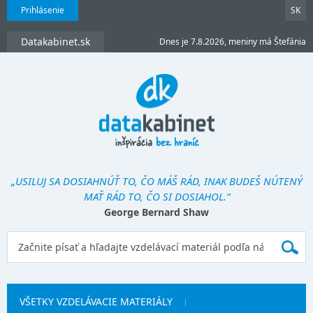
Prihlásenie
SK
Datakabinet.sk
Dnes je 7.8.2026, meniny má Štefánia
„USILUJ SA DOSIAHNÚŤ TO, ČO MÁŠ RÁD, INAK BUDEŠ NÚTENÝ
MAŤ RÁD TO, ČO SI DOSIAHOL.“
George Bernard Shaw
VŠETKY VZDELÁVACIE MATERIÁLY