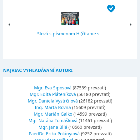
Slová s písmenom H (čítanie s...
NAJVIAC VYHĽADÁVANÍ AUTORI
Mgr. Eva Siposová
(87539 prevzatí)
Mgr. Edita Pláteníková
(56180 prevzatí)
Mgr. Daniela Vystrčilová
(26182 prevzatí)
Ing. Marta Rovná
(15609 prevzatí)
Mgr. Marián Galko
(14599 prevzatí)
Mgr Natália Tomášková
(11461 prevzatí)
Mgr. Jana Bilá
(10560 prevzatí)
PaedDr. Erika Polányiová
(9252 prevzatí)