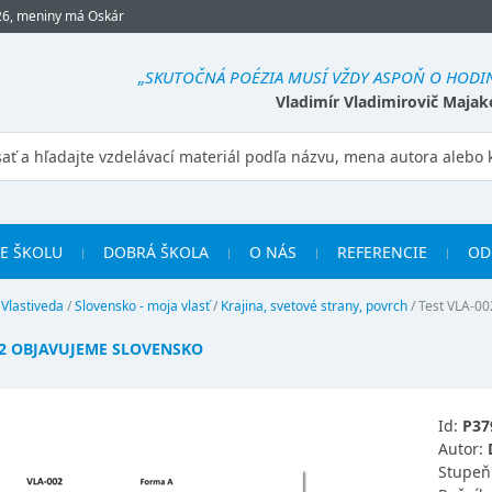
26, meniny má Oskár
„SKUTOČNÁ POÉZIA MUSÍ VŽDY ASPOŇ O HODI
Vladimír Vladimirovič Majak
RE ŠKOLU
DOBRÁ ŠKOLA
O NÁS
REFERENCIE
OD
/
Vlastiveda
/
Slovensko - moja vlasť
/
Krajina, svetové strany, povrch
/
Test VLA-002
02 OBJAVUJEME SLOVENSKO
Id:
P37
Autor:
Stupeň