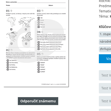
Ročník
Predme
Tematic
Téma:
Kľúčové
1. stupe
národné
zhrňujúc
Vz
Test 
Test 
Odporučiť známemu
Test 