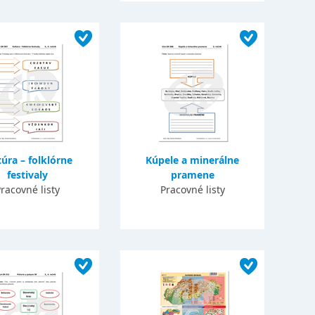
túra – folklórne
Kúpele a minerálne
festivaly
pramene
racovné listy
Pracovné listy