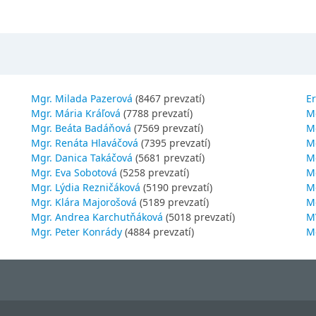
Mgr. Milada Pazerová
(8467 prevzatí)
Er
Mgr. Mária Kráľová
(7788 prevzatí)
M
Mgr. Beáta Badáňová
(7569 prevzatí)
Mg
Mgr. Renáta Hlaváčová
(7395 prevzatí)
M
Mgr. Danica Takáčová
(5681 prevzatí)
M
Mgr. Eva Sobotová
(5258 prevzatí)
M
Mgr. Lýdia Rezničáková
(5190 prevzatí)
Mg
Mgr. Klára Majorošová
(5189 prevzatí)
M
Mgr. Andrea Karchutňáková
(5018 prevzatí)
MV
Mgr. Peter Konrády
(4884 prevzatí)
Mg