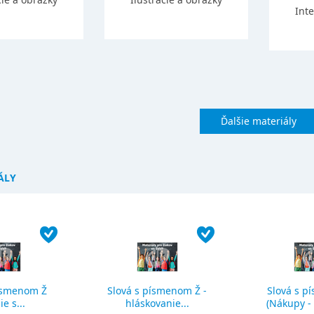
Int
Ďalšie materiály
ÁLY
ísmenom Ž
Slová s písmenom Ž -
Slová s p
ie s...
hláskovanie...
(Nákupy - č