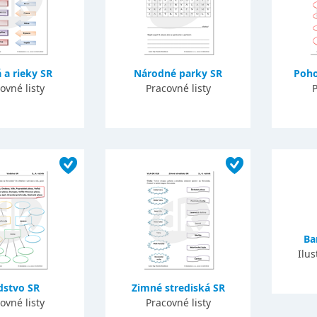
 a rieky SR
Národné parky SR
Poho
ovné listy
Pracovné listy
P
Ba
Ilus
dstvo SR
Zimné strediská SR
ovné listy
Pracovné listy