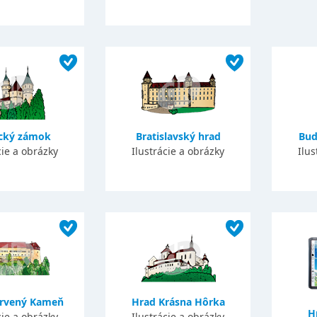
ický zámok
Bratislavský hrad
Bud
cie a obrázky
Ilustrácie a obrázky
Ilus
ervený Kameň
Hrad Krásna Hôrka
H
cie a obrázky
Ilustrácie a obrázky