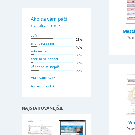
Ako sa vám páči
datakabinet?
Mestá
veľmi
Prac
52%
áno, páči sa mi
16%
ešte neviem
8%
skôr sa mi nepáči
6%
vôbec sa mi nepáči
19%
Hlasovalo: 3775
Archív ankiet
NAJSŤAHOVANEJŠIE
Vo
Prac