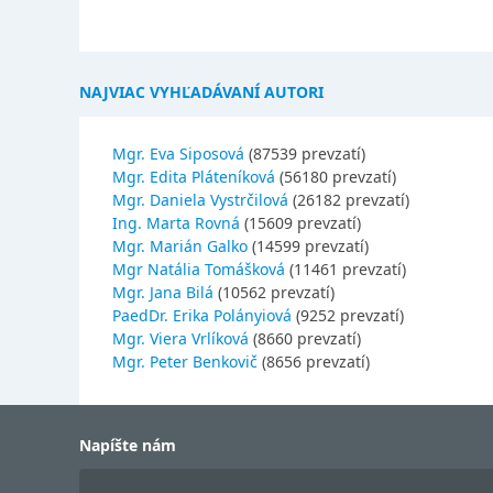
NAJVIAC VYHĽADÁVANÍ AUTORI
Mgr. Eva Siposová
(87539 prevzatí)
Mgr. Edita Pláteníková
(56180 prevzatí)
Mgr. Daniela Vystrčilová
(26182 prevzatí)
Ing. Marta Rovná
(15609 prevzatí)
Mgr. Marián Galko
(14599 prevzatí)
Mgr Natália Tomášková
(11461 prevzatí)
Mgr. Jana Bilá
(10562 prevzatí)
PaedDr. Erika Polányiová
(9252 prevzatí)
Mgr. Viera Vrlíková
(8660 prevzatí)
Mgr. Peter Benkovič
(8656 prevzatí)
Napíšte nám