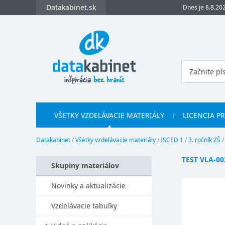
Datakabinet.sk
Dnes je 8.8.20
VŠETKY VZDELÁVACIE MATERIÁLY
LICENCIA P
Datakabinet
/
Všetky vzdelávacie materiály
/
ISCED 1
/
3. ročník ZŠ
TEST VLA-0
Skupiny materiálov
Novinky a aktualizácie
Vzdelávacie tabuľky