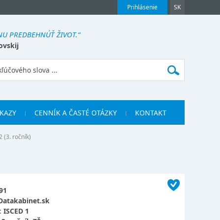
Prihlásenie
SK
NU PREDBEHNÚŤ ŽIVOT.“
ovskij
KAZY
CENNÍK A ČASTÉ OTÁZKY
KONTAKT
 (3. ročník)
91
Datakabinet.sk
:
ISCED 1