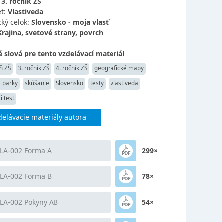
:
3. ročník ZŠ
t:
Vlastiveda
ký celok:
Slovensko - moja vlasť
Krajina, svetové strany, povrch
 slová pre tento vzdelávací materiál
ň ZŠ
3. ročník ZŠ
4. ročník ZŠ
geografické mapy
 parky
skúšanie
Slovensko
testy
vlastiveda
i test
delávacie materiály autora
VLA-002 Forma A
299×
VLA-002 Forma B
78×
VLA-002 Pokyny AB
54×