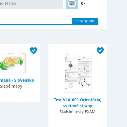
ad testov
0×
skryť popis
 mapa - Slovensko
Slepé mapy
Test VLA-001 Orientácia,
svetové strany
Školské testy EXAM