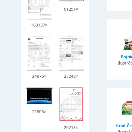
61251×
103137×
Bojn
Ilustrá
24975×
23242×
21805×
Hrad Č
20213×
Ilustrá