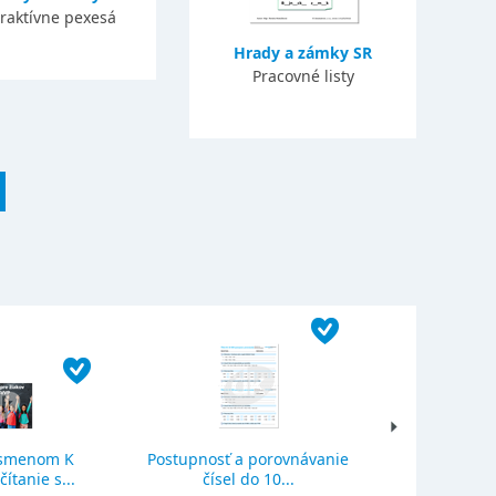
eraktívne pexesá
Hrady a zámky SR
Pracovné listy
ísmenom K
Postupnosť a porovnávanie
Sčítanie a o
ítanie s...
čísel do 10...
se