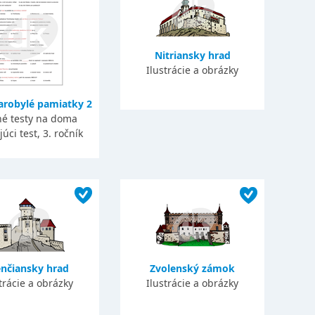
Nitriansky hrad
Ilustrácie a obrázky
arobylé pamiatky 2
né testy na doma
úci test, 3. ročník
enčiansky hrad
Zvolenský zámok
trácie a obrázky
Ilustrácie a obrázky