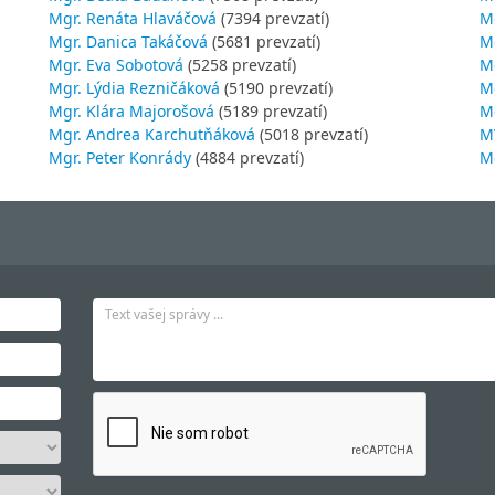
Mgr. Renáta Hlaváčová
(7394 prevzatí)
M
Mgr. Danica Takáčová
(5681 prevzatí)
M
Mgr. Eva Sobotová
(5258 prevzatí)
M
Mgr. Lýdia Rezničáková
(5190 prevzatí)
Mg
Mgr. Klára Majorošová
(5189 prevzatí)
M
Mgr. Andrea Karchutňáková
(5018 prevzatí)
MV
Mgr. Peter Konrády
(4884 prevzatí)
Mg