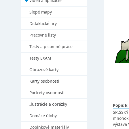
Videá a aplikácie
Slepé mapy
Didaktické hry
Pracovné listy
Testy a písomné práce
Testy EXAM
Obrazové karty
Karty osobností
Portréty osobností
Ilustrácie a obrázky
Popis k
SPIŠSKÝ 
Domáce úlohy
mnohokrá
výstava
Doplnkové materiály