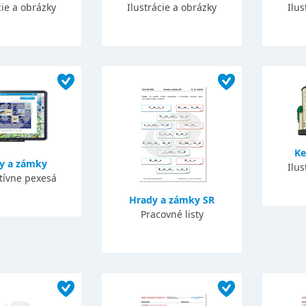
cie a obrázky
Ilustrácie a obrázky
Ilus
Ke
y a zámky
Ilus
tívne pexesá
Hrady a zámky SR
Pracovné listy