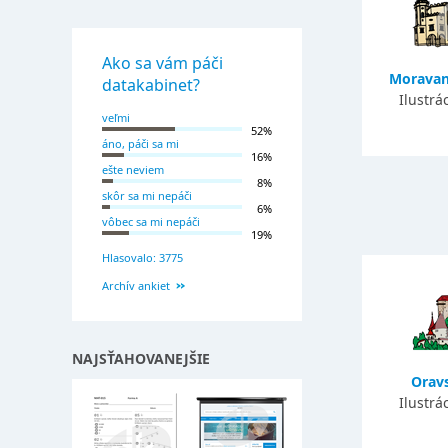
Ako sa vám páči
Moravan
datakabinet?
Ilustrá
veľmi
52%
áno, páči sa mi
16%
ešte neviem
8%
skôr sa mi nepáči
6%
vôbec sa mi nepáči
19%
Hlasovalo: 3775
Archív ankiet
NAJSŤAHOVANEJŠIE
Orav
Ilustrá