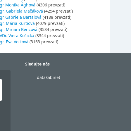
gr Monika Ághová
(4306 prevzatí)
gr. Gabriela Mačáková
(4254 prevzatí)
gr Gabriela Bartalová
(4188 prevzatí)
r. Mária Kurtiová
(4079 prevzatí)
gr. Miriam Bencová
(3534 prevzatí)
Dr. Viera Košická
(3344 prevzatí)
r. Eva Volková
(3163 prevzatí)
Sledujte nás
datakabinet