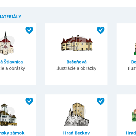
MATERIÁLY
á Štiavnica
Bešeňová
Bo
cie a obrázky
Ilustrácie a obrázky
Ilus
ínsky zámok
Hrad Beckov
Hrad