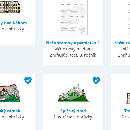
y nad Váhom
cie a obrázky
Naše starobylé pamiatky 1
Naše st
Cvičné testy na doma
Cvič
Zhrňujúci test, 3. ročník
Zhrňuj
ský zámok
Spišský hrad
Tr
cie a obrázky
Ilustrácie a obrázky
Ilus