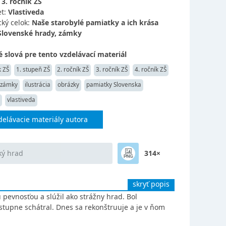
:
3. ročník ZŠ
t:
Vlastiveda
ký celok:
Naše starobylé pamiatky a ich krása
Slovenské hrady, zámky
 slová pre tento vzdelávací materiál
k ZŠ
1. stupeň ZŠ
2. ročník ZŠ
3. ročník ZŠ
4. ročník ZŠ
 zámky
ilustrácia
obrázky
pamiatky Slovenska
vlastiveda
delávacie materiály autora
ký hrad
314×
skryť popis
pevnosťou a slúžil ako strážny hrad. Bol
stupne schátral. Dnes sa rekonštruuje a je v ňom