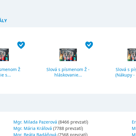
ÁLY
ísmenom Ž
Slová s písmenom Ž -
Slová s p
ie s...
hláskovanie...
(Nákupy - č
Mgr. Milada Pazerová
(8466 prevzatí)
Er
Mgr. Mária Kráľová
(7788 prevzatí)
M
Mgr. Beáta Badáňová
(7568 prevzatí)
Mg