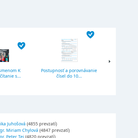
ísmenom K
Postupnosť a porovnávanie
Sčítanie a o
ítanie s...
čísel do 10...
se
ika Juhošová
(4855 prevzatí)
gr. Miriam Chylová
(4847 prevzatí)
r. Peter Tej
(4820 prevzatí)