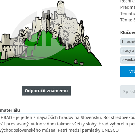
Ročník
Predme
Tematic
Téma:
Kľúčové
1. roční
hrady a
prvouka
Vz
Odporučiť známemu
Spišs
 materiálu
HRAD - je jeden z najväčších hradov na Slovensku. Bol stredovekou 
t prestavaný. Vidno v ňom takmer všetky slohy. Hrad vyhorel a po
 Východoslovenského múzea. Patrí medzi pamiatky UNESCO.