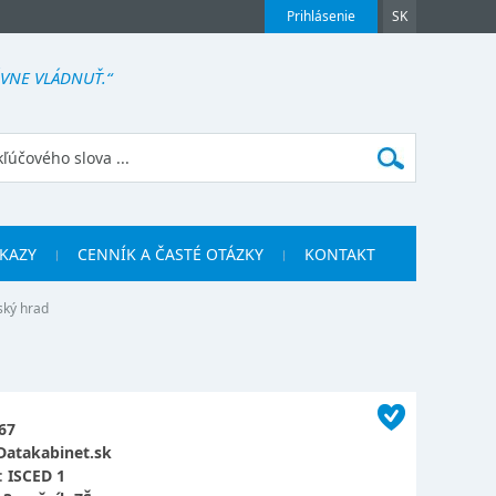
Prihlásenie
SK
ÁVNE VLÁDNUŤ.“
KAZY
CENNÍK A ČASTÉ OTÁZKY
KONTAKT
ský hrad
67
Datakabinet.sk
:
ISCED 1