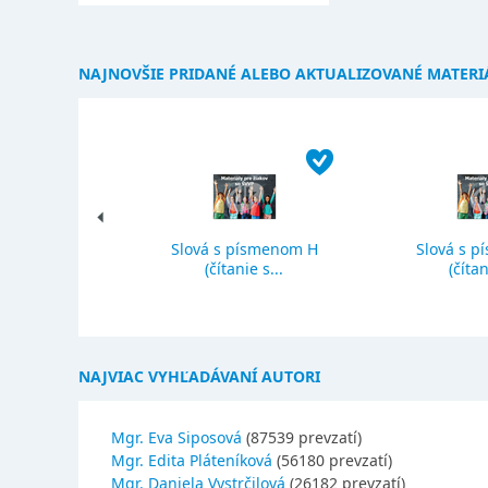
NAJNOVŠIE PRIDANÉ ALEBO AKTUALIZOVANÉ MATERI
Slová s písmenom H
Slová s p
ký priemer
(čítanie s...
(čítan
NAJVIAC VYHĽADÁVANÍ AUTORI
Mgr. Eva Siposová
(87539 prevzatí)
Mgr. Edita Pláteníková
(56180 prevzatí)
Mgr. Daniela Vystrčilová
(26182 prevzatí)