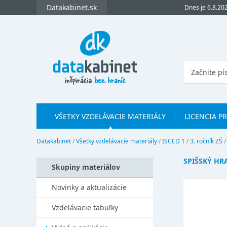
Datakabinet.sk
Dnes je 6.8.20
VŠETKY VZDELÁVACIE MATERIÁLY
LICENCIA P
Datakabinet
/
Všetky vzdelávacie materiály
/
ISCED 1
/
3. ročník ZŠ
SPIŠSKÝ HR
Skupiny materiálov
Novinky a aktualizácie
Vzdelávacie tabuľky