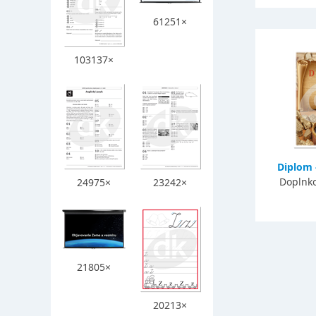
61251×
103137×
Diplom 
Doplnko
24975×
23242×
21805×
20213×