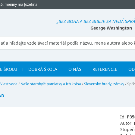
26, meniny má Jozefína
„BEZ BOHA A BEZ BIBLIE SA NEDÁ SPR
George Washington
RE ŠKOLU
DOBRÁ ŠKOLA
O NÁS
REFERENCIE
OD
/
Vlastiveda
/
Naše starobylé pamiatky a ich krása
/
Slovenské hrady, zámky
/
Spiš
AD
Id:
P35
Autor:
Stupeň