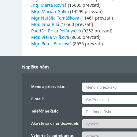
Ing. Marta Rovná
(15609 prevzatí)
Mgr. Marián Galko
(14599 prevzatí)
Mgr Natália Tomášková
(11461 prevzatí)
Mgr. Jana Bilá
(10560 prevzatí)
PaedDr. Erika Polányiová
(9252 prevzatí)
Mgr. Viera Vrlíková
(8660 prevzatí)
Mgr. Peter Benkovič
(8656 prevzatí)
Napíšte nám
Meno a priezvisko:
E-mail:
Telefónne číslo:
Ako ste sa o nás dozvedeli:
Vyberte čo potrebujete: