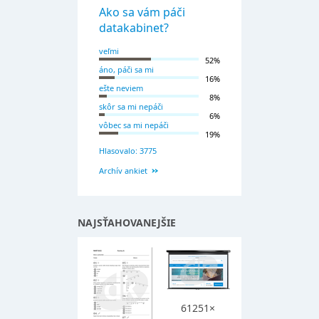
Ako sa vám páči
datakabinet?
veľmi
52%
áno, páči sa mi
16%
ešte neviem
8%
skôr sa mi nepáči
6%
vôbec sa mi nepáči
19%
Hlasovalo: 3775
Archív ankiet
NAJSŤAHOVANEJŠIE
61251×