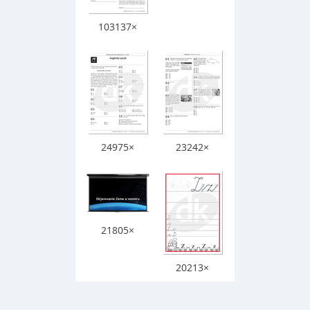
103137×
24975×
23242×
21805×
20213×