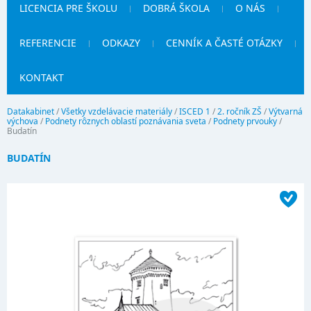
LICENCIA PRE ŠKOLU
DOBRÁ ŠKOLA
O NÁS
REFERENCIE
ODKAZY
CENNÍK A ČASTÉ OTÁZKY
KONTAKT
Datakabinet
/
Všetky vzdelávacie materiály
/
ISCED 1
/
2. ročník ZŠ
/
Výtvarná
výchova
/
Podnety rôznych oblastí poznávania sveta
/
Podnety prvouky
/
Budatín
BUDATÍN