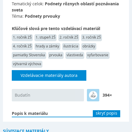
Tematický celok:
Podnety rôznych oblastí poznávania
sveta
Téma:
Podnety prvouky
Kľúčové slová pre tento vzdelávací materiál
1. ročník ZŠ
1. stupeň ZŠ
2. ročník ZŠ
3. ročník ZŠ
4. ročník ZŠ
hrady a zámky
ilustrácia
obrázky
pamiatky Slovenska
prvouka
vlastiveda
vyfarbovanie
výtvarná výchova
Vzdelávacie materiály autora
Budatín
394×
skryť popis
Popis k materiálu
SÚVISIACE MATERIÁLY