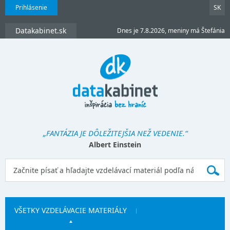
Prihlásenie
SK
Datakabinet.sk
Dnes je 7.8.2026, meniny má Štefánia
„FANTÁZIA JE DÔLEŽITEJŠIA NEŽ VEDENIE.“
Albert Einstein
VŠETKY VZDELÁVACIE MATERIÁLY