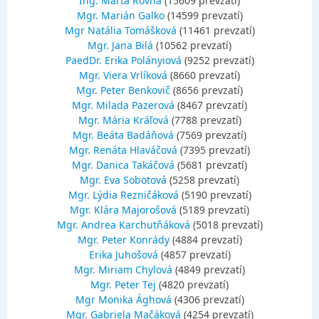
Ing. Marta Rovná
(15609 prevzatí)
Mgr. Marián Galko
(14599 prevzatí)
Mgr Natália Tomášková
(11461 prevzatí)
Mgr. Jana Bilá
(10562 prevzatí)
PaedDr. Erika Polányiová
(9252 prevzatí)
Mgr. Viera Vrlíková
(8660 prevzatí)
Mgr. Peter Benkovič
(8656 prevzatí)
Mgr. Milada Pazerová
(8467 prevzatí)
Mgr. Mária Kráľová
(7788 prevzatí)
Mgr. Beáta Badáňová
(7569 prevzatí)
Mgr. Renáta Hlaváčová
(7395 prevzatí)
Mgr. Danica Takáčová
(5681 prevzatí)
Mgr. Eva Sobotová
(5258 prevzatí)
Mgr. Lýdia Rezničáková
(5190 prevzatí)
Mgr. Klára Majorošová
(5189 prevzatí)
Mgr. Andrea Karchutňáková
(5018 prevzatí)
Mgr. Peter Konrády
(4884 prevzatí)
Erika Juhošová
(4857 prevzatí)
Mgr. Miriam Chylová
(4849 prevzatí)
Mgr. Peter Tej
(4820 prevzatí)
Mgr Monika Ághová
(4306 prevzatí)
Mgr. Gabriela Mačáková
(4254 prevzatí)