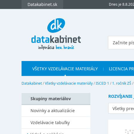
Datakabinet.sk
Dnes je 8.8.20
VŠETKY VZDELÁVACIE MATERIÁLY
LICENCIA P
Datakabinet
/
Všetky vzdelávacie materiály
/
ISCED 1
/
1. ročník ZŠ
ROZVÍJANIE
Skupiny materiálov
Všetky pr
Novinky a aktualizácie
Vzdelávacie tabuľky