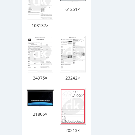
61251×
103137×
24975×
23242×
21805×
20213×