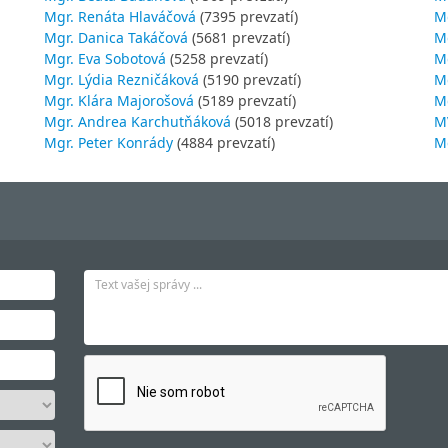
Mgr. Renáta Hlaváčová
(7395 prevzatí)
M
Mgr. Danica Takáčová
(5681 prevzatí)
M
Mgr. Eva Sobotová
(5258 prevzatí)
M
Mgr. Lýdia Rezničáková
(5190 prevzatí)
Mg
Mgr. Klára Majorošová
(5189 prevzatí)
M
Mgr. Andrea Karchutňáková
(5018 prevzatí)
MV
Mgr. Peter Konrády
(4884 prevzatí)
Mg