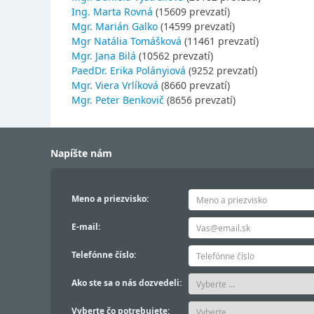
Ing. Marta Rovná
(15609 prevzatí)
Mgr. Marián Galko
(14599 prevzatí)
Mgr Natália Tomášková
(11461 prevzatí)
Mgr. Jana Bilá
(10562 prevzatí)
PaedDr. Erika Polányiová
(9252 prevzatí)
Mgr. Viera Vrlíková
(8660 prevzatí)
Mgr. Peter Benkovič
(8656 prevzatí)
Napíšte nám
Meno a priezvisko:
E-mail:
Telefónne číslo:
Ako ste sa o nás dozvedeli:
Vyberte čo potrebujete: