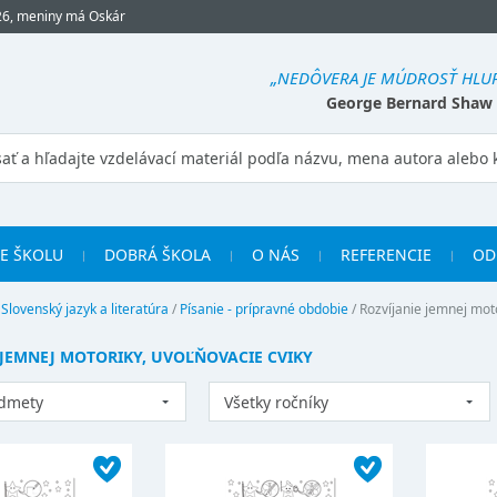
26, meniny má Oskár
„NEDÔVERA JE MÚDROSŤ HLUP
George Bernard Shaw
RE ŠKOLU
DOBRÁ ŠKOLA
O NÁS
REFERENCIE
OD
/
Slovenský jazyk a literatúra
/
Písanie - prípravné obdobie
/
Rozvíjanie jemnej moto
 JEMNEJ MOTORIKY, UVOĽŇOVACIE CVIKY
edmety
Všetky ročníky