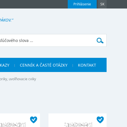
Prihlásenie
SK
ÁKOV.“
KAZY
CENNÍK A ČASTÉ OTÁZKY
KONTAKT
riky, uvoľňovacie cviky