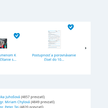
ísmenom K
Postupnosť a porovnávanie
Sčítanie a o
ítanie s...
čísel do 10...
se
ika Juhošová
(4857 prevzatí)
gr. Miriam Chylová
(4849 prevzatí)
r. Peter Tej
(4820 prevzatí)