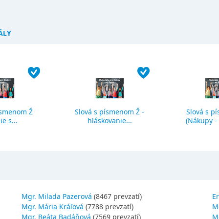
ÁLY
ísmenom Ž
Slová s písmenom Ž -
Slová s p
ie s...
hláskovanie...
(Nákupy - č
Mgr. Milada Pazerová
(8467 prevzatí)
Er
Mgr. Mária Kráľová
(7788 prevzatí)
M
Mgr. Beáta Badáňová
(7569 prevzatí)
Mg