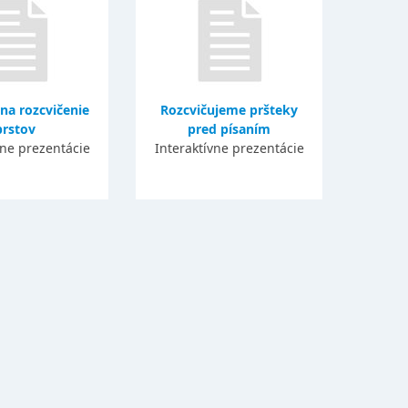
na rozcvičenie
Rozcvičujeme pršteky
prstov
pred písaním
vne prezentácie
Interaktívne prezentácie