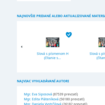
NAJNOVŠIE PRIDANÉ ALEBO AKTUALIZOVANÉ MATERI
Slová s písmenom H
Slová s p
ký priemer
(čítanie s...
(čítan
NAJVIAC VYHĽADÁVANÍ AUTORI
Mgr. Eva Siposová
(87539 prevzatí)
Mgr. Edita Pláteníková
(56180 prevzatí)
Mgr. Daniela Vystrčilová
(26182 prevzatí)