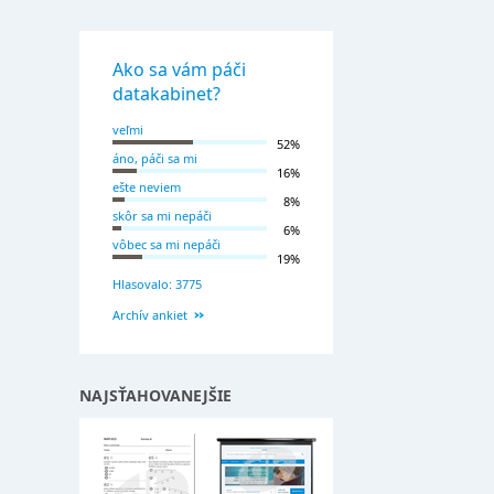
Ako sa vám páči
datakabinet?
veľmi
52%
áno, páči sa mi
16%
ešte neviem
8%
skôr sa mi nepáči
6%
vôbec sa mi nepáči
19%
Hlasovalo: 3775
Archív ankiet
NAJSŤAHOVANEJŠIE