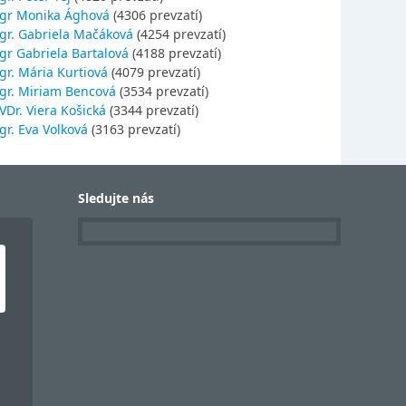
gr Monika Ághová
(4306 prevzatí)
gr. Gabriela Mačáková
(4254 prevzatí)
gr Gabriela Bartalová
(4188 prevzatí)
r. Mária Kurtiová
(4079 prevzatí)
gr. Miriam Bencová
(3534 prevzatí)
Dr. Viera Košická
(3344 prevzatí)
r. Eva Volková
(3163 prevzatí)
Sledujte nás