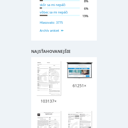
8%
skôr sa mi nepáči
6%
vôbec sa mi nepáči
19%
Hlasovalo: 3775
Archív ankiet
NAJSŤAHOVANEJŠIE
61251×
103137×