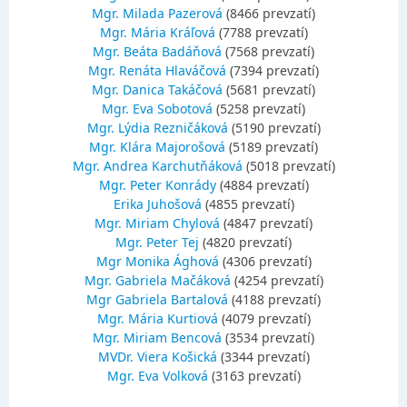
Mgr. Milada Pazerová
(8466 prevzatí)
Mgr. Mária Kráľová
(7788 prevzatí)
Mgr. Beáta Badáňová
(7568 prevzatí)
Mgr. Renáta Hlaváčová
(7394 prevzatí)
Mgr. Danica Takáčová
(5681 prevzatí)
Mgr. Eva Sobotová
(5258 prevzatí)
Mgr. Lýdia Rezničáková
(5190 prevzatí)
Mgr. Klára Majorošová
(5189 prevzatí)
Mgr. Andrea Karchutňáková
(5018 prevzatí)
Mgr. Peter Konrády
(4884 prevzatí)
Erika Juhošová
(4855 prevzatí)
Mgr. Miriam Chylová
(4847 prevzatí)
Mgr. Peter Tej
(4820 prevzatí)
Mgr Monika Ághová
(4306 prevzatí)
Mgr. Gabriela Mačáková
(4254 prevzatí)
Mgr Gabriela Bartalová
(4188 prevzatí)
Mgr. Mária Kurtiová
(4079 prevzatí)
Mgr. Miriam Bencová
(3534 prevzatí)
MVDr. Viera Košická
(3344 prevzatí)
Mgr. Eva Volková
(3163 prevzatí)