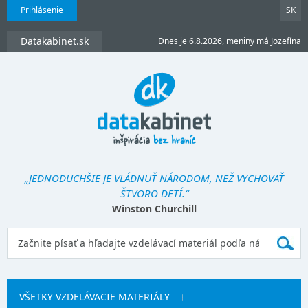
Prihlásenie
SK
Datakabinet.sk
Dnes je 6.8.2026, meniny má Jozefína
„JEDNODUCHŠIE JE VLÁDNUŤ NÁRODOM, NEŽ VYCHOVAŤ
ŠTVORO DETÍ.“
Winston Churchill
VŠETKY VZDELÁVACIE MATERIÁLY