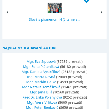
Slová s písmenom H (čítanie s...
NAJVIAC VYHĽADÁVANÍ AUTORI
Mgr. Eva Siposová
(87539 prevzatí)
Mgr. Edita Pláteníková
(56180 prevzatí)
Mgr. Daniela Vystrčilová
(26182 prevzatí)
Ing. Marta Rovná
(15609 prevzatí)
Mgr. Marián Galko
(14599 prevzatí)
Mgr Natália Tomášková
(11461 prevzatí)
Mgr. Jana Bilá
(10560 prevzatí)
PaedDr. Erika Polányiová
(9252 prevzatí)
Mgr. Viera Vrlíková
(8660 prevzatí)
Mgr. Peter Benkovič
(8656 prevzatí)