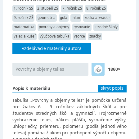
1. ročník SŠ
2. stupeň ZŠ
7. ročník ZŠ
8. ročník ZŠ
9. ročník ZŠ
geometria
guľa
ihlan
kocka a kváder
matematika
povrchy a objemy
rysovanie
stredné školy
valec a kužeľ
výučbová tabuľka
vzorce
značky
Vzdelávacie materiály autora
Povrchy a objemy telies
1860×
skryť popis
Popis k materiálu
Tabuľka „Povrchy a objemy telies“ je pomôcka určená
pre žiakov 6. - 9. ročníkov základných škôl a pre
študentov stredných škôl a gymnázií. Trojrozmerné
vyobrazenie telies, nákres plášťa, vyznačenie výšky,
uhlopriečky, priemeru, polomeru (podľa jednotlivého
telesa) pomáha žiakom pri pochopení výpočtu objemu