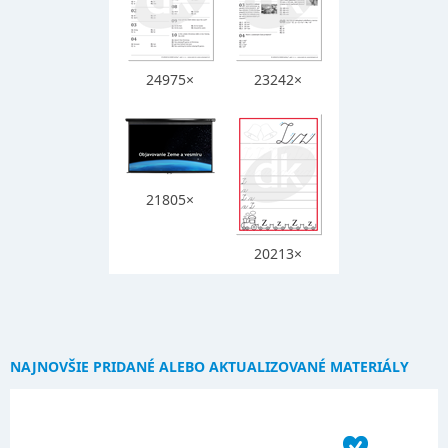
24975×
23242×
21805×
20213×
NAJNOVŠIE PRIDANÉ ALEBO AKTUALIZOVANÉ MATERIÁLY