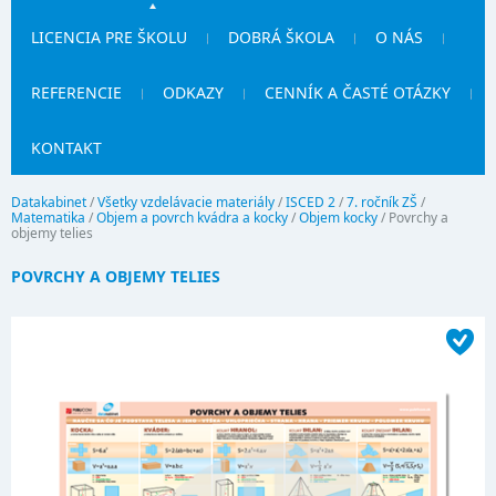
LICENCIA PRE ŠKOLU
DOBRÁ ŠKOLA
O NÁS
REFERENCIE
ODKAZY
CENNÍK A ČASTÉ OTÁZKY
KONTAKT
Datakabinet
/
Všetky vzdelávacie materiály
/
ISCED 2
/
7. ročník ZŠ
/
Matematika
/
Objem a povrch kvádra a kocky
/
Objem kocky
/
Povrchy a
objemy telies
POVRCHY A OBJEMY TELIES