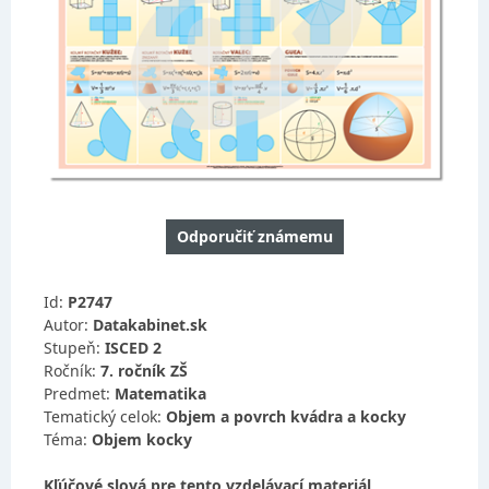
Odporučiť známemu
Id:
P2747
Autor:
Datakabinet.sk
Stupeň:
ISCED 2
Ročník:
7. ročník ZŠ
Predmet:
Matematika
Tematický celok:
Objem a povrch kvádra a kocky
Téma:
Objem kocky
Kľúčové slová pre tento vzdelávací materiál