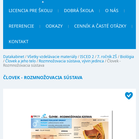
LICENCIA PRE ŠKOLU
DOBRÁ ŠKOLA
O NÁS
REFERENCIE
ODKAZY
CENNÍK A ČASTÉ OTÁZKY
KONTAKT
Datakabinet
/
Všetky vzdelávacie materiály
/
ISCED 2
/
7. ročník ZŠ
/
Biológia
/
Človek a jeho telo
/
Rozmnožovacia sústava, vývin jedinca
/
Človek -
Rozmnožovacia sústava
ČLOVEK - ROZMNOŽOVACIA SÚSTAVA