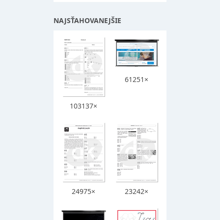
NAJSŤAHOVANEJŠIE
61251×
103137×
24975×
23242×