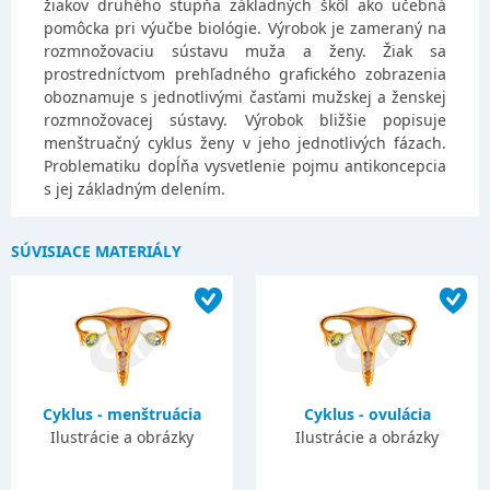
žiakov druhého stupňa základných škôl ako učebná
pomôcka pri výučbe biológie. Výrobok je zameraný na
rozmnožovaciu sústavu muža a ženy. Žiak sa
prostredníctvom prehľadného grafického zobrazenia
oboznamuje s jednotlivými časťami mužskej a ženskej
rozmnožovacej sústavy. Výrobok bližšie popisuje
menštruačný cyklus ženy v jeho jednotlivých fázach.
Problematiku dopĺňa vysvetlenie pojmu antikoncepcia
s jej základným delením.
SÚVISIACE MATERIÁLY
Cyklus - menštruácia
Cyklus - ovulácia
Ilustrácie a obrázky
Ilustrácie a obrázky