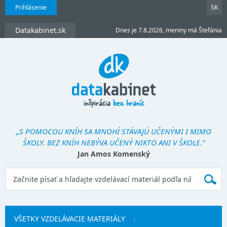
Prihlásenie
SK
Datakabinet.sk
Dnes je 7.8.2026, meniny má Štefánia
„S POMOCOU KNÍH SA MNOHÍ STÁVAJÚ UČENÝMI I MIMO
ŠKOLY. BEZ KNÍH NEBÝVA UČENÝ NIKTO ANI V ŠKOLE.“
Jan Amos Komenský
VŠETKY VZDELÁVACIE MATERIÁLY