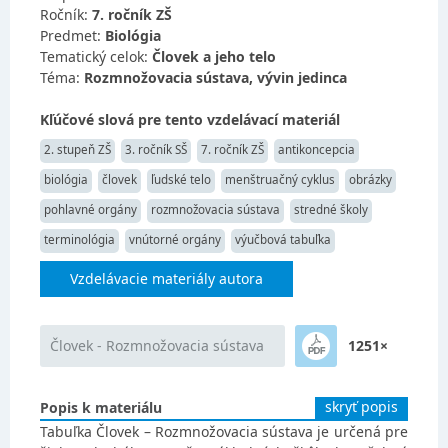
Ročník:
7. ročník ZŠ
Predmet:
Biológia
Tematický celok:
Človek a jeho telo
Téma:
Rozmnožovacia sústava, vývin jedinca
Kľúčové slová pre tento vzdelávací materiál
2. stupeň ZŠ
3. ročník SŠ
7. ročník ZŠ
antikoncepcia
biológia
človek
ľudské telo
menštruačný cyklus
obrázky
pohlavné orgány
rozmnožovacia sústava
stredné školy
terminológia
vnútorné orgány
výučbová tabuľka
Vzdelávacie materiály autora
Človek - Rozmnožovacia sústava
1251×
skryť popis
Popis k materiálu
Tabuľka Človek – Rozmnožovacia sústava je určená pre