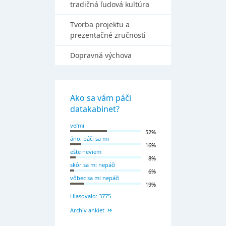
tradičná ľudová kultúra
Tvorba projektu a
prezentačné zručnosti
Dopravná výchova
Ako sa vám páči
datakabinet?
veľmi
52%
áno, páči sa mi
16%
ešte neviem
8%
skôr sa mi nepáči
6%
vôbec sa mi nepáči
19%
Hlasovalo: 3775
Archív ankiet