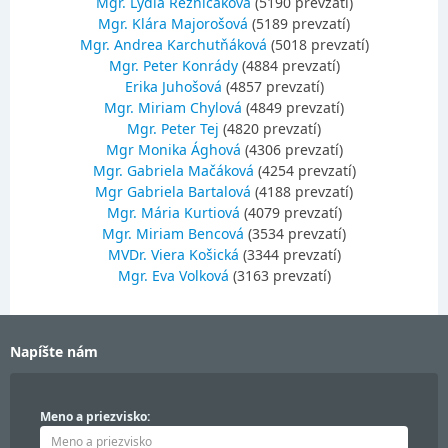
Mgr. Lýdia Rezničáková
(5190 prevzatí)
Mgr. Klára Majorošová
(5189 prevzatí)
Mgr. Andrea Karchutňáková
(5018 prevzatí)
Mgr. Peter Konrády
(4884 prevzatí)
Erika Juhošová
(4857 prevzatí)
Mgr. Miriam Chylová
(4849 prevzatí)
Mgr. Peter Tej
(4820 prevzatí)
Mgr Monika Ághová
(4306 prevzatí)
Mgr. Gabriela Mačáková
(4254 prevzatí)
Mgr Gabriela Bartalová
(4188 prevzatí)
Mgr. Mária Kurtiová
(4079 prevzatí)
Mgr. Miriam Bencová
(3534 prevzatí)
MVDr. Viera Košická
(3344 prevzatí)
Mgr. Eva Volková
(3163 prevzatí)
Napíšte nám
Meno a priezvisko: