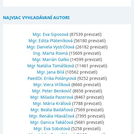
NAJVIAC VYHĽADÁVANÍ AUTORI
Mgr. Eva Siposová
(87539 prevzatí)
Mgr. Edita Pláteníková
(56180 prevzatí)
Mgr. Daniela Vystrčilová
(26182 prevzatí)
Ing. Marta Rovná
(15609 prevzatí)
Mgr. Marián Galko
(14599 prevzatí)
Mgr Natália Tomášková
(11461 prevzatí)
Mgr. Jana Bilá
(10562 prevzatí)
PaedDr. Erika Polányiová
(9252 prevzatí)
Mgr. Viera Vrlíková
(8660 prevzatí)
Mgr. Peter Benkovič
(8656 prevzatí)
Mgr. Milada Pazerová
(8467 prevzatí)
Mgr. Mária Kráľová
(7788 prevzatí)
Mgr. Beáta Badáňová
(7569 prevzatí)
Mgr. Renáta Hlaváčová
(7395 prevzatí)
Mgr. Danica Takáčová
(5681 prevzatí)
Mgr. Eva Sobotová
(5258 prevzatí)