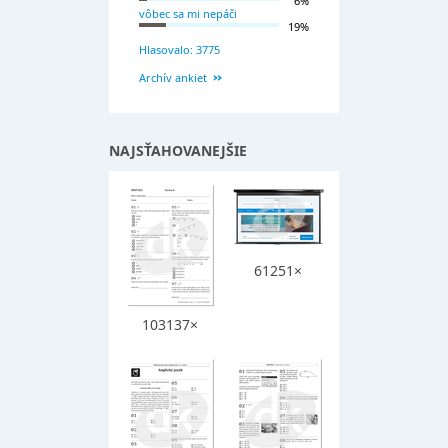
6%
vôbec sa mi nepáči
19%
Hlasovalo: 3775
Archív ankiet
NAJSŤAHOVANEJŠIE
61251×
103137×