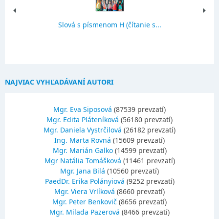
Slová s písmenom H (čítanie s...
NAJVIAC VYHĽADÁVANÍ AUTORI
Mgr. Eva Siposová
(87539 prevzatí)
Mgr. Edita Pláteníková
(56180 prevzatí)
Mgr. Daniela Vystrčilová
(26182 prevzatí)
Ing. Marta Rovná
(15609 prevzatí)
Mgr. Marián Galko
(14599 prevzatí)
Mgr Natália Tomášková
(11461 prevzatí)
Mgr. Jana Bilá
(10560 prevzatí)
PaedDr. Erika Polányiová
(9252 prevzatí)
Mgr. Viera Vrlíková
(8660 prevzatí)
Mgr. Peter Benkovič
(8656 prevzatí)
Mgr. Milada Pazerová
(8466 prevzatí)