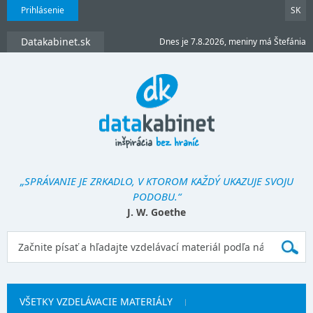
Prihlásenie
SK
Datakabinet.sk
Dnes je 7.8.2026, meniny má Štefánia
„SPRÁVANIE JE ZRKADLO, V KTOROM KAŽDÝ UKAZUJE SVOJU
PODOBU.“
J. W. Goethe
VŠETKY VZDELÁVACIE MATERIÁLY