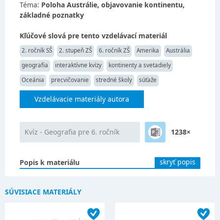
Téma:
Poloha Austrálie, objavovanie kontinentu,
základné poznatky
Kľúčové slová pre tento vzdelávací materiál
2. ročník SŠ
2. stupeň ZŠ
6. ročník ZŠ
Amerika
Austrália
geografia
interaktívne kvízy
kontinenty a svetadiely
Oceánia
precvičovanie
stredné školy
súťaže
Vzdelávacie materiály autora
Kvíz - Geografia pre 6. ročník
1238×
skryť popis
Popis k materiálu
SÚVISIACE MATERIÁLY