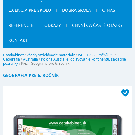
LICENCIA PRE ŠKOLU
DOBRÁ ŠKOLA
O NÁS
REFERENCIE
ODKAZY
CENNÍK A ČASTÉ OTÁZKY
KONTAKT
Datakabinet
/
Všetky vzdelávacie materiály
/
ISCED 2
/
6. ročník ZŠ
/
Geografia
/
Austrália
/
Poloha Austrálie, objavovanie kontinentu, základné
poznatky
/
Kvíz - Geografia pre 6. ročník
GEOGRAFIA PRE 6. ROČNÍK