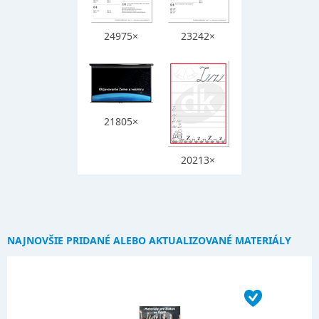
24975×
23242×
21805×
20213×
NAJNOVŠIE PRIDANÉ ALEBO AKTUALIZOVANÉ MATERIÁLY