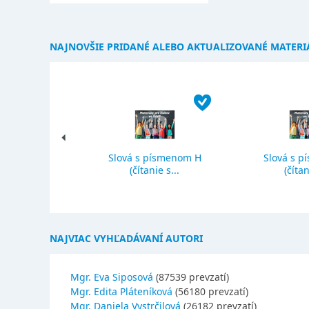
NAJNOVŠIE PRIDANÉ ALEBO AKTUALIZOVANÉ MATERI
Slová s písmenom H
Slová s p
ký priemer
(čítanie s...
(čítan
NAJVIAC VYHĽADÁVANÍ AUTORI
Mgr. Eva Siposová
(87539 prevzatí)
Mgr. Edita Pláteníková
(56180 prevzatí)
Mgr. Daniela Vystrčilová
(26182 prevzatí)