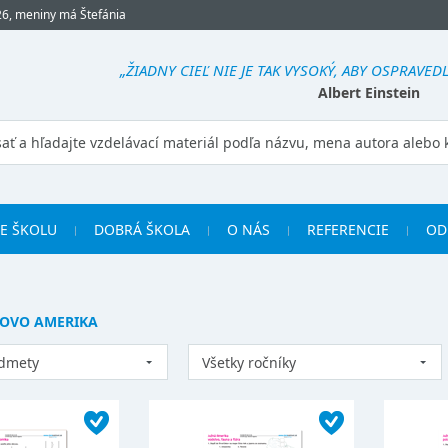
26, meniny má Štefánia
„ŽIADNY CIEĽ NIE JE TAK VYSOKÝ, ABY OSPRAVE
Albert Einstein
RE ŠKOLU
DOBRÁ ŠKOLA
O NÁS
REFERENCIE
OD
LOVO AMERIKA
edmety
Všetky ročníky