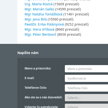
Ing. Marta Rovná
(15609 prevzatí)
Mgr. Marián Galko
(14599 prevzatí)
Mgr Natália Tomášková
(11461 prevzatí)
Mgr. Jana Bilá
(10560 prevzatí)
PaedDr. Erika Polányiová
(9252 prevzatí)
Mgr. Viera Vrlíková
(8660 prevzatí)
Mgr. Peter Benkovič
(8656 prevzatí)
Napíšte nám
Meno a priezvisko:
E-mail:
Telefónne číslo:
Ako ste sa o nás dozvedeli:
Vyberte čo potrebujete: