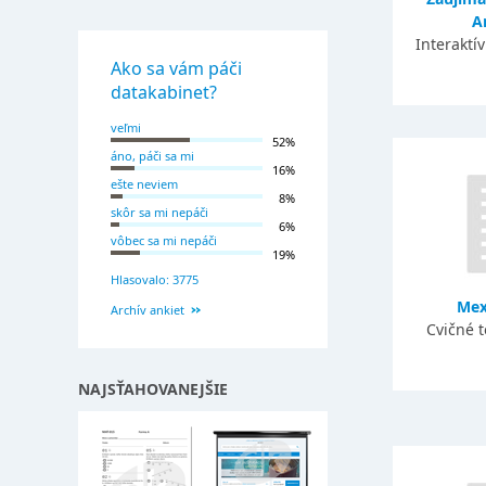
A
Interaktí
Ako sa vám páči
datakabinet?
veľmi
52%
áno, páči sa mi
16%
ešte neviem
8%
skôr sa mi nepáči
6%
vôbec sa mi nepáči
19%
Hlasovalo: 3775
Mex
Archív ankiet
Cvičné 
NAJSŤAHOVANEJŠIE