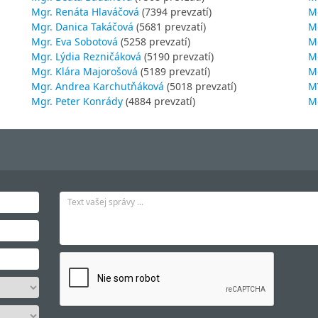
Mgr. Renáta Hlaváčová
(7394 prevzatí)
M
Mgr. Danica Takáčová
(5681 prevzatí)
M
Mgr. Eva Sobotová
(5258 prevzatí)
M
Mgr. Lýdia Rezničáková
(5190 prevzatí)
Mg
Mgr. Klára Majorošová
(5189 prevzatí)
M
Mgr. Andrea Karchutňáková
(5018 prevzatí)
MV
Mgr. Peter Konrády
(4884 prevzatí)
Mg