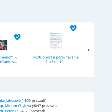
ísmenom K
Postupnosť a porovnávanie
Sčítanie a o
ítanie s...
čísel do 10...
se
ika Juhošová
(4855 prevzatí)
gr. Miriam Chylová
(4847 prevzatí)
r. Peter Tej
(4820 prevzatí)