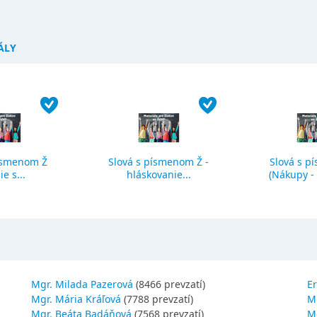
ÁLY
ísmenom Ž
Slová s písmenom Ž -
Slová s p
ie s...
hláskovanie...
(Nákupy - č
Mgr. Milada Pazerová
(8466 prevzatí)
Er
Mgr. Mária Kráľová
(7788 prevzatí)
M
Mgr. Beáta Badáňová
(7568 prevzatí)
Mg