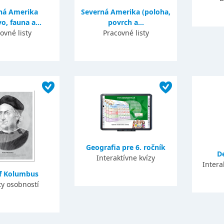
ná Amerika
Severná Amerika (poloha,
o, fauna a...
povrch a...
ovné listy
Pracovné listy
Geografia pre 6. ročník
D
Interaktívne kvízy
Intera
of Kolumbus
ty osobností