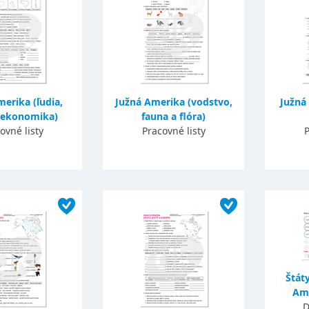
erika (ľudia,
Južná Amerika (vodstvo,
Južná
 ekonomika)
fauna a flóra)
ovné listy
Pracovné listy
P
Štát
Ame
D