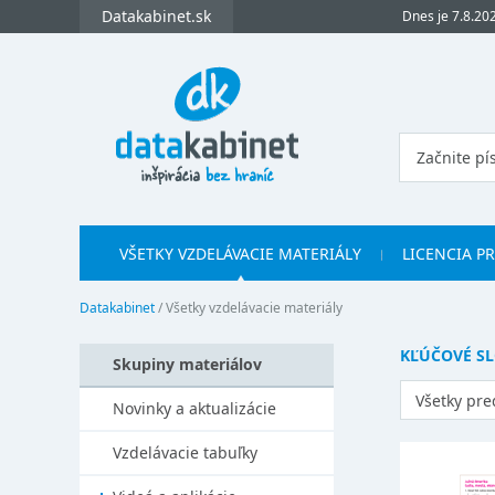
Datakabinet.sk
Dnes je 7.8.20
VŠETKY VZDELÁVACIE MATERIÁLY
LICENCIA P
Datakabinet
/
Všetky vzdelávacie materiály
KĽÚČOVÉ S
Skupiny materiálov
Všetky pr
Novinky a aktualizácie
Vzdelávacie tabuľky