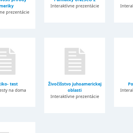
meriky
Interaktívne prezentácie
Intera
vne prezentácie
iko- test
Živočíšstvo juhoamerickej
Po
testy na doma
oblasti
Intera
Interaktívne prezentácie