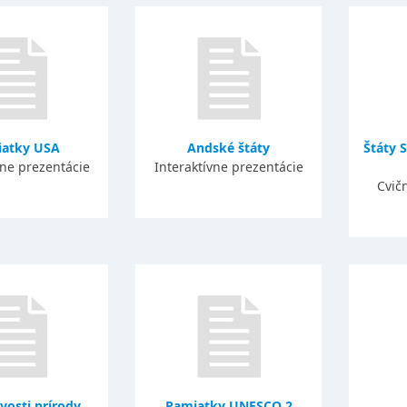
atky USA
Andské štáty
Štáty 
vne prezentácie
Interaktívne prezentácie
Cvič
vosti prírody
Pamiatky UNESCO 2