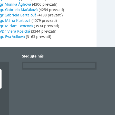
gr Monika Ághová
(4306 prevzatí)
gr. Gabriela Mačáková
(4254 prevzatí)
gr Gabriela Bartalová
(4188 prevzatí)
r. Mária Kurtiová
(4079 prevzatí)
gr. Miriam Bencová
(3534 prevzatí)
Dr. Viera Košická
(3344 prevzatí)
r. Eva Volková
(3163 prevzatí)
Sledujte nás