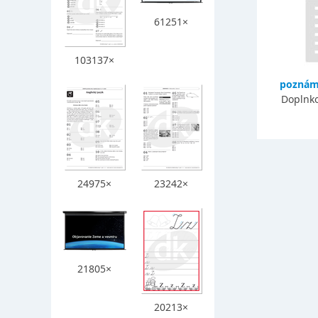
61251×
103137×
poznámk
Doplnko
24975×
23242×
21805×
20213×