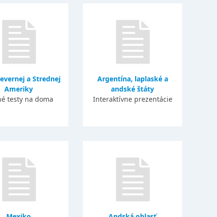
Severnej a Strednej
Argentína, laplaské a
Ameriky
andské štáty
né testy na doma
Interaktívne prezentácie
Mexiko
Andská oblasť