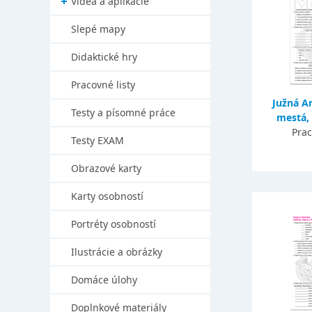
Videá a aplikácie
Slepé mapy
Didaktické hry
Pracovné listy
Južná Am
Testy a písomné práce
mestá,
Prac
Testy EXAM
Obrazové karty
Karty osobností
Portréty osobností
Ilustrácie a obrázky
Domáce úlohy
Doplnkové materiály