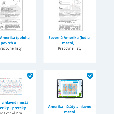
 Amerika (poloha,
Severná Amerika (ľudia,
povrch a...
mestá,...
racovné listy
Pracovné listy
y a hlavné mestá
Amerika - štáty a hlavné
riky - preteky
mestá
idaktické hry