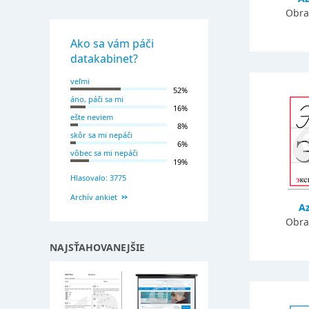
Obra
Ako sa vám páči
datakabinet?
veľmi
52%
áno, páči sa mi
16%
ešte neviem
8%
skôr sa mi nepáči
6%
vôbec sa mi nepáči
19%
Hlasovalo: 3775
Archív ankiet
A
Obra
NAJSŤAHOVANEJŠIE