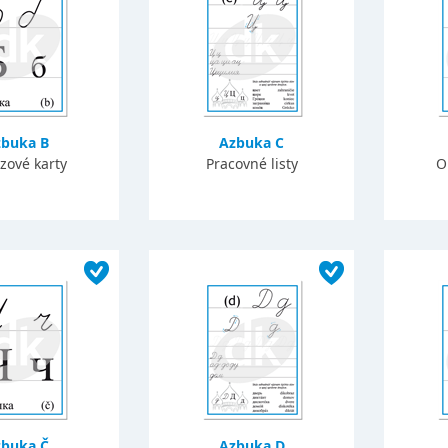
zbuka B
Azbuka C
zové karty
Pracovné listy
O
zbuka Č
Azbuka D