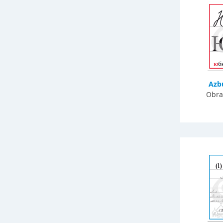
Azb
Obra