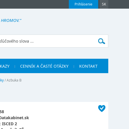
Prihlásenie
SK
U HROMOV.“
KAZY
CENNÍK A ČASTÉ OTÁZKY
KONTAKT
uky
/
Azbuka B
58
Datakabinet.sk
:
ISCED 2