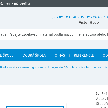
26, meniny má Jozefína
„SLOVO MÁ ĽAHKOSŤ VETRA A SIL
Victor Hugo
RE ŠKOLU
DOBRÁ ŠKOLA
O NÁS
REFERENCIE
OD
/
Ruský jazyk
/
Zvuková a grafická podoba jazyka
/
Azbubové obdobie - nácvik azb
Id:
P41
Autor:
Stupeň