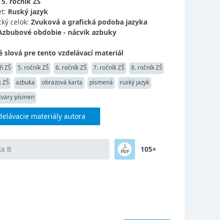
:
5. ročník ZŠ
t:
Ruský jazyk
ký celok:
Zvuková a grafická podoba jazyka
Azbubové obdobie - nácvik azbuky
 slová pre tento vzdelávací materiál
ň ZŠ
5. ročník ZŠ
6. ročník ZŠ
7. ročník ZŠ
8. ročník ZŠ
k ZŠ
azbuka
obrazová karta
písmená
ruský jazyk
tvary písmen
delávacie materiály autora
a B
105×