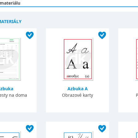
 materiálu
MATERIÁLY
zbuka
Azbuka A
testy na doma
Obrazové karty
P