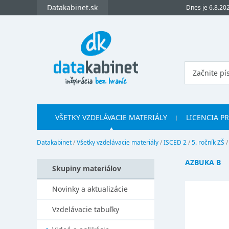
Datakabinet.sk
Dnes je 6.8.20
VŠETKY VZDELÁVACIE MATERIÁLY
LICENCIA P
Datakabinet
/
Všetky vzdelávacie materiály
/
ISCED 2
/
5. ročník ZŠ
AZBUKA B
Skupiny materiálov
Novinky a aktualizácie
Vzdelávacie tabuľky