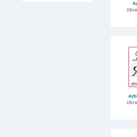
A
Obra
Azb
Obra