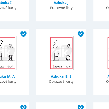
zbuka I
Azbuka J
zové karty
Pracovné listy
O
uka JA, A
Azbuka JE, E
zové karty
Obrazové karty
O