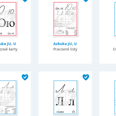
uka JU, U
Azbuka JU, U
zové karty
Pracovné listy
O