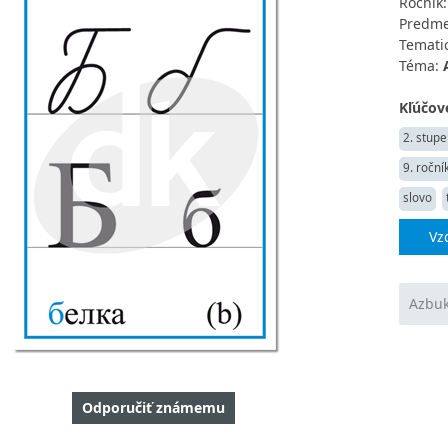
Ročník
Predme
Tematic
Téma:
Kľúčové
2. stupe
9. roční
slovo
Vz
Azbuk
Odporučiť známemu