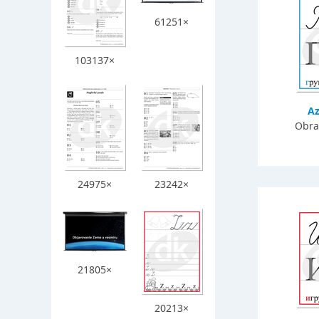
61251×
103137×
Az
Obra
24975×
23242×
21805×
20213×