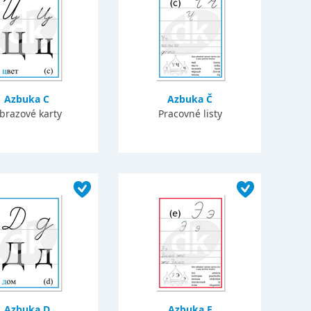
Azbuka C
Azbuka Č
brazové karty
Pracovné listy
Azbuka D
Azbuka E