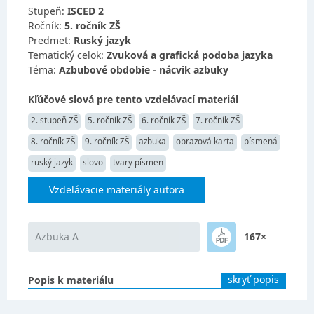
Stupeň:
ISCED 2
Ročník:
5. ročník ZŠ
Predmet:
Ruský jazyk
Tematický celok:
Zvuková a grafická podoba jazyka
Téma:
Azbubové obdobie - nácvik azbuky
Kľúčové slová pre tento vzdelávací materiál
2. stupeň ZŠ
5. ročník ZŠ
6. ročník ZŠ
7. ročník ZŠ
8. ročník ZŠ
9. ročník ZŠ
azbuka
obrazová karta
písmená
ruský jazyk
slovo
tvary písmen
Vzdelávacie materiály autora
Azbuka A
167×
skryť popis
Popis k materiálu