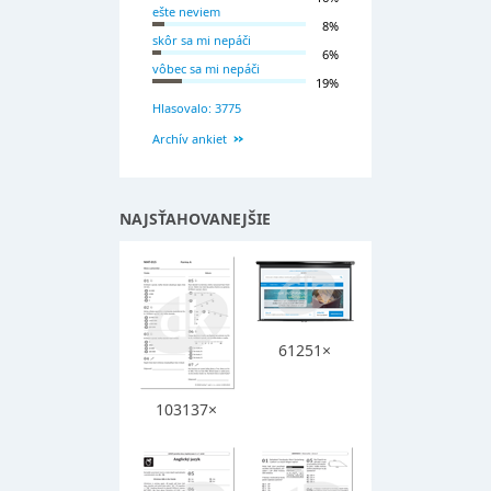
ešte neviem
8%
skôr sa mi nepáči
6%
vôbec sa mi nepáči
19%
Hlasovalo: 3775
Archív ankiet
NAJSŤAHOVANEJŠIE
61251×
103137×