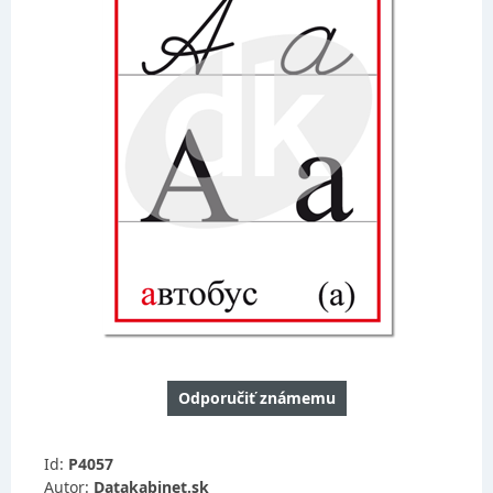
Odporučiť známemu
Id:
P4057
Autor:
Datakabinet.sk