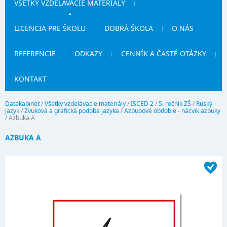
VŠETKY VZDELÁVACIE MATERIÁLY
LICENCIA PRE ŠKOLU
DOBRÁ ŠKOLA
O NÁS
REFERENCIE
ODKAZY
CENNÍK A ČASTÉ OTÁZKY
KONTAKT
Datakabinet
/
Všetky vzdelávacie materiály
/
ISCED 2
/
5. ročník ZŠ
/
Ruský
jazyk
/
Zvuková a grafická podoba jazyka
/
Azbubové obdobie - nácvik azbuky
/
Azbuka A
AZBUKA A