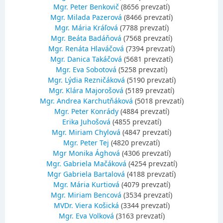
Mgr. Peter Benkovič
(8656 prevzatí)
Mgr. Milada Pazerová
(8466 prevzatí)
Mgr. Mária Kráľová
(7788 prevzatí)
Mgr. Beáta Badáňová
(7568 prevzatí)
Mgr. Renáta Hlaváčová
(7394 prevzatí)
Mgr. Danica Takáčová
(5681 prevzatí)
Mgr. Eva Sobotová
(5258 prevzatí)
Mgr. Lýdia Rezničáková
(5190 prevzatí)
Mgr. Klára Majorošová
(5189 prevzatí)
Mgr. Andrea Karchutňáková
(5018 prevzatí)
Mgr. Peter Konrády
(4884 prevzatí)
Erika Juhošová
(4855 prevzatí)
Mgr. Miriam Chylová
(4847 prevzatí)
Mgr. Peter Tej
(4820 prevzatí)
Mgr Monika Ághová
(4306 prevzatí)
Mgr. Gabriela Mačáková
(4254 prevzatí)
Mgr Gabriela Bartalová
(4188 prevzatí)
Mgr. Mária Kurtiová
(4079 prevzatí)
Mgr. Miriam Bencová
(3534 prevzatí)
MVDr. Viera Košická
(3344 prevzatí)
Mgr. Eva Volková
(3163 prevzatí)