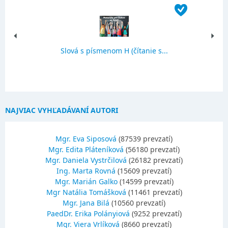
Slová s písmenom H (čítanie s...
NAJVIAC VYHĽADÁVANÍ AUTORI
Mgr. Eva Siposová
(87539 prevzatí)
Mgr. Edita Pláteníková
(56180 prevzatí)
Mgr. Daniela Vystrčilová
(26182 prevzatí)
Ing. Marta Rovná
(15609 prevzatí)
Mgr. Marián Galko
(14599 prevzatí)
Mgr Natália Tomášková
(11461 prevzatí)
Mgr. Jana Bilá
(10560 prevzatí)
PaedDr. Erika Polányiová
(9252 prevzatí)
Mgr. Viera Vrlíková
(8660 prevzatí)