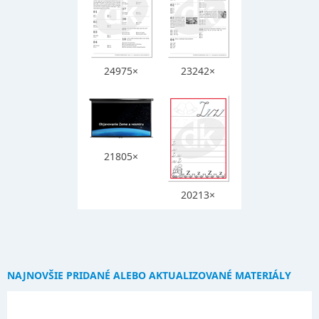
24975×
23242×
21805×
20213×
NAJNOVŠIE PRIDANÉ ALEBO AKTUALIZOVANÉ MATERIÁLY