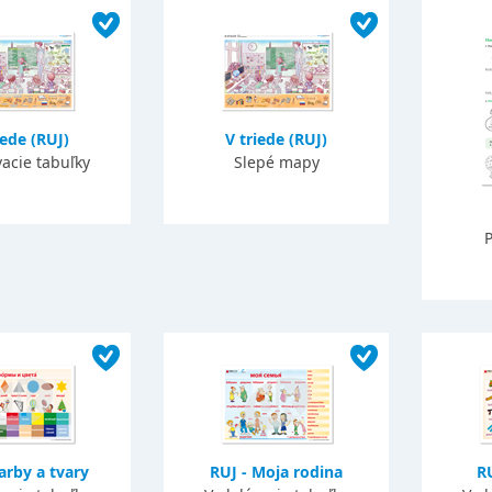
iede (RUJ)
V triede (RUJ)
acie tabuľky
Slepé mapy
P
arby a tvary
RUJ - Moja rodina
RU