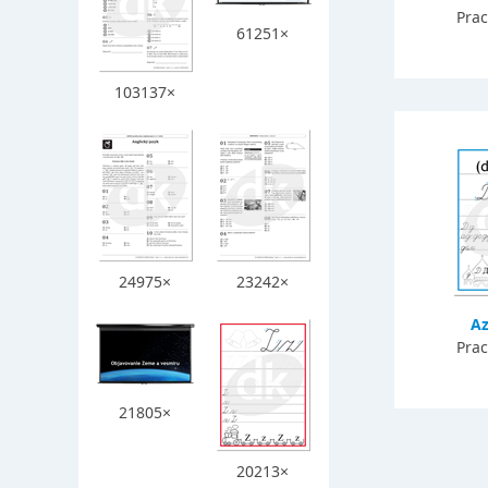
Prac
61251×
103137×
24975×
23242×
Az
Prac
21805×
20213×