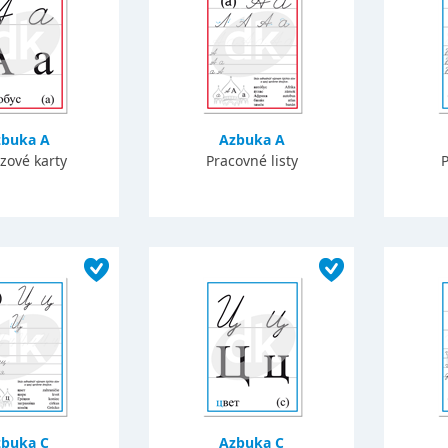
buka A
Azbuka A
zové karty
Pracovné listy
P
zbuka C
Azbuka C