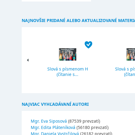
NAJNOVŠIE PRIDANÉ ALEBO AKTUALIZOVANÉ MATERI
Slová s písmenom H
Slová s p
ký priemer
(čítanie s...
(čítan
NAJVIAC VYHĽADÁVANÍ AUTORI
Mgr. Eva Siposová
(87539 prevzatí)
Mgr. Edita Pláteníková
(56180 prevzatí)
Mgr. Daniela Vystrčilová
(26182 prevzatí)