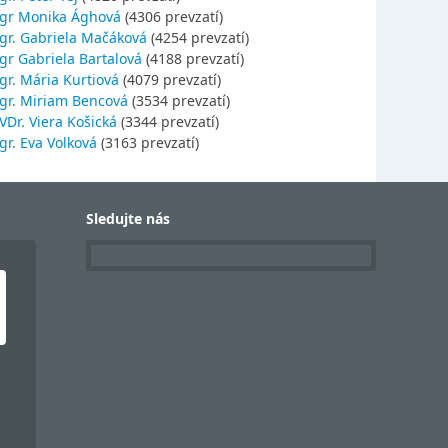
gr Monika Ághová
(4306 prevzatí)
gr. Gabriela Mačáková
(4254 prevzatí)
gr Gabriela Bartalová
(4188 prevzatí)
r. Mária Kurtiová
(4079 prevzatí)
gr. Miriam Bencová
(3534 prevzatí)
Dr. Viera Košická
(3344 prevzatí)
r. Eva Volková
(3163 prevzatí)
Sledujte nás