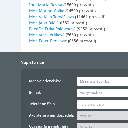
Ing. Marta Rovná
(15609 prevzatí)
Mgr. Marián Galko
(14599 prevzatí)
Mgr Natália Tomášková
(11461 prevzatí)
Mgr. Jana Bilá
(10560 prevzatí)
PaedDr. Erika Polányiová
(9252 prevzatí)
Mgr. Viera Vrlíková
(8660 prevzatí)
Mgr. Peter Benkovič
(8656 prevzatí)
Napíšte nám
Meno a priezvisko:
E-mail:
Telefónne číslo:
Ako ste sa o nás dozvedeli:
Vyberte čo potrebujete: