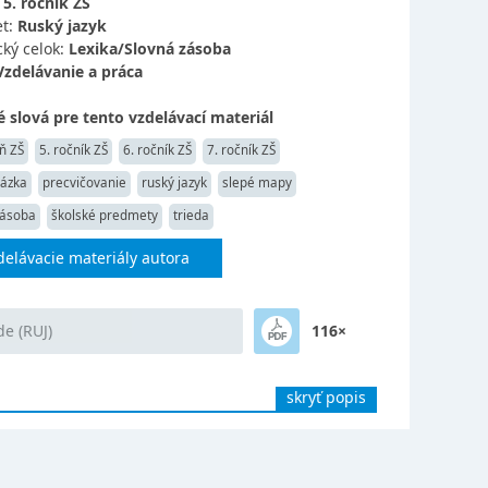
:
5. ročník ZŠ
t:
Ruský jazyk
ký celok:
Lexika/Slovná zásoba
Vzdelávanie a práca
 slová pre tento vzdelávací materiál
ň ZŠ
5. ročník ZŠ
6. ročník ZŠ
7. ročník ZŠ
rázka
precvičovanie
ruský jazyk
slepé mapy
zásoba
školské predmety
trieda
delávacie materiály autora
de (RUJ)
116×
skryť popis