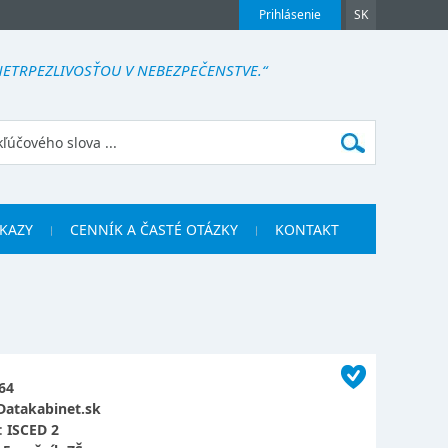
Prihlásenie
SK
NETRPEZLIVOSŤOU V NEBEZPEČENSTVE.“
KAZY
CENNÍK A ČASTÉ OTÁZKY
KONTAKT
64
Datakabinet.sk
:
ISCED 2