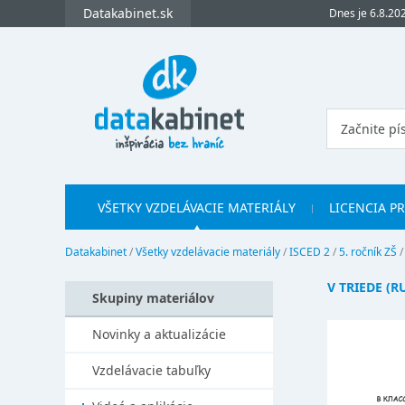
Datakabinet.sk
Dnes je 6.8.20
VŠETKY VZDELÁVACIE MATERIÁLY
LICENCIA P
Datakabinet
/
Všetky vzdelávacie materiály
/
ISCED 2
/
5. ročník ZŠ
V TRIEDE (RU
Skupiny materiálov
Novinky a aktualizácie
Vzdelávacie tabuľky