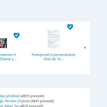
ísmenom K
Postupnosť a porovnávanie
Sčítanie a o
ítanie s...
čísel do 10...
se
ika Juhošová
(4855 prevzatí)
gr. Miriam Chylová
(4847 prevzatí)
r. Peter Tej
(4820 prevzatí)