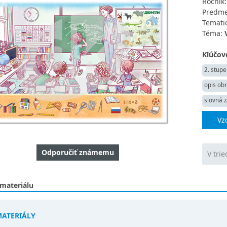
Ročník
Predme
Tematic
Téma:
Kľúčové
2. stupe
opis ob
slovná 
Vz
Odporučiť známemu
V trie
 materiálu
MATERIÁLY