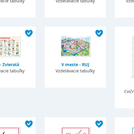
acie tabuľky
Vzdelávacie tabuľky
Vzd
- Zvieratá
V meste - RUJ
acie tabuľky
Vzdelávacie tabuľky
Cvič