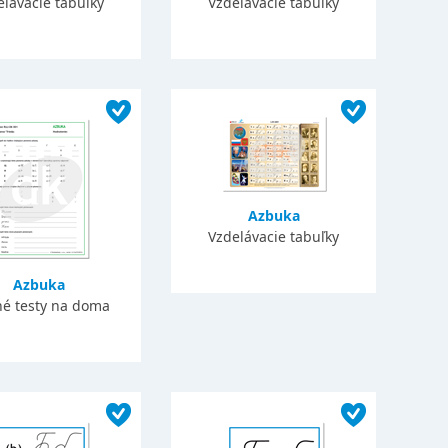
elávacie tabuľky
Vzdelávacie tabuľky
Azbuka
Vzdelávacie tabuľky
Azbuka
né testy na doma