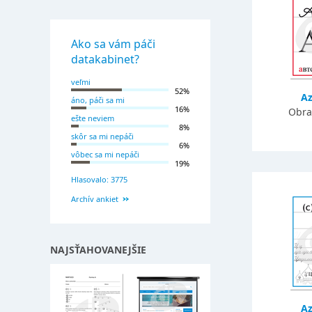
Ako sa vám páči
datakabinet?
veľmi
52%
Az
áno, páči sa mi
16%
Obra
ešte neviem
8%
skôr sa mi nepáči
6%
vôbec sa mi nepáči
19%
Hlasovalo: 3775
Archív ankiet
NAJSŤAHOVANEJŠIE
A