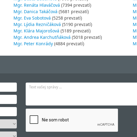
Mgr. Renáta Hlaváčová
(7394 prevzatí)
M
Mgr. Danica Takáčová
(5681 prevzatí)
M
Mgr. Eva Sobotová
(5258 prevzatí)
M
Mgr. Lýdia Rezničáková
(5190 prevzatí)
Mg
Mgr. Klára Majorošová
(5189 prevzatí)
M
Mgr. Andrea Karchutňáková
(5018 prevzatí)
MV
Mgr. Peter Konrády
(4884 prevzatí)
Mg