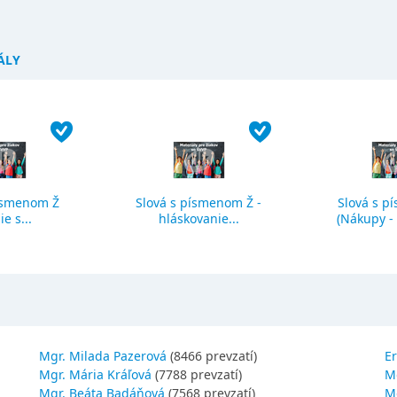
ÁLY
ísmenom Ž
Slová s písmenom Ž -
Slová s p
ie s...
hláskovanie...
(Nákupy - č
Mgr. Milada Pazerová
(8466 prevzatí)
Er
Mgr. Mária Kráľová
(7788 prevzatí)
M
Mgr. Beáta Badáňová
(7568 prevzatí)
Mg