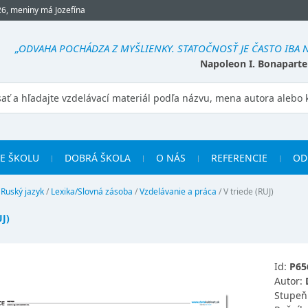
26, meniny má Jozefína
„ODVAHA POCHÁDZA Z MYŠLIENKY. STATOČNOSŤ JE ČASTO IBA 
Napoleon I. Bonaparte
RE ŠKOLU
DOBRÁ ŠKOLA
O NÁS
REFERENCIE
OD
/
Ruský jazyk
/
Lexika/Slovná zásoba
/
Vzdelávanie a práca
/
V triede (RUJ)
J)
Id:
P65
Autor:
Stupeň