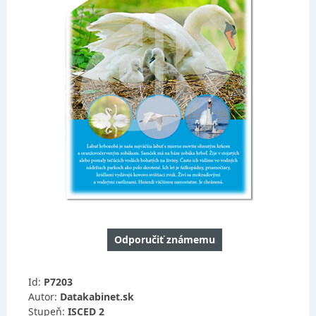
Odporučiť známemu
Id:
P7203
Autor:
Datakabinet.sk
Stupeň:
ISCED 2