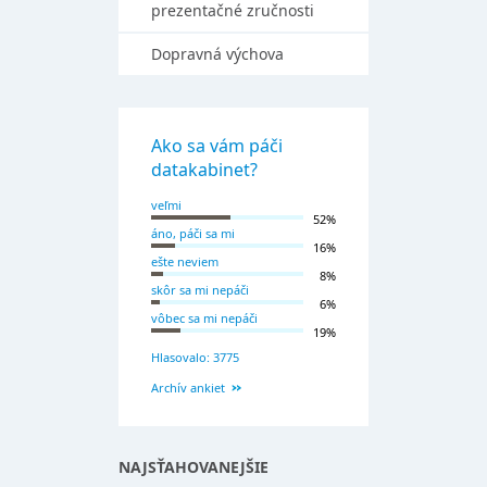
prezentačné zručnosti
Dopravná výchova
Ako sa vám páči
datakabinet?
veľmi
52%
áno, páči sa mi
16%
ešte neviem
8%
skôr sa mi nepáči
6%
vôbec sa mi nepáči
19%
Hlasovalo: 3775
Archív ankiet
NAJSŤAHOVANEJŠIE