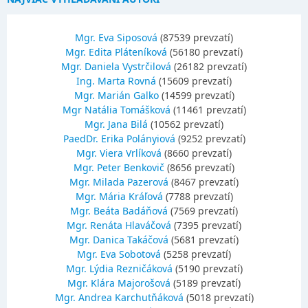
Mgr. Eva Siposová
(87539 prevzatí)
Mgr. Edita Pláteníková
(56180 prevzatí)
Mgr. Daniela Vystrčilová
(26182 prevzatí)
Ing. Marta Rovná
(15609 prevzatí)
Mgr. Marián Galko
(14599 prevzatí)
Mgr Natália Tomášková
(11461 prevzatí)
Mgr. Jana Bilá
(10562 prevzatí)
PaedDr. Erika Polányiová
(9252 prevzatí)
Mgr. Viera Vrlíková
(8660 prevzatí)
Mgr. Peter Benkovič
(8656 prevzatí)
Mgr. Milada Pazerová
(8467 prevzatí)
Mgr. Mária Kráľová
(7788 prevzatí)
Mgr. Beáta Badáňová
(7569 prevzatí)
Mgr. Renáta Hlaváčová
(7395 prevzatí)
Mgr. Danica Takáčová
(5681 prevzatí)
Mgr. Eva Sobotová
(5258 prevzatí)
Mgr. Lýdia Rezničáková
(5190 prevzatí)
Mgr. Klára Majorošová
(5189 prevzatí)
Mgr. Andrea Karchutňáková
(5018 prevzatí)