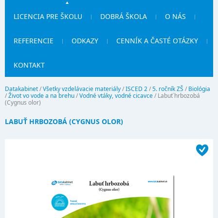
LICENCIA PRE ŠKOLU
DOBRÁ ŠKOLA
O NÁS
REFERENCIE
ODKAZY
CENNÍK A ČASTÉ OTÁZKY
KONTAKT
Datakabinet
/
Všetky vzdelávacie materiály
/
ISCED 2
/
5. ročník ZŠ
/
Biológia
/
Život vo vode a na brehu
/
Vodné vtáky, vodné cicavce
/
Labuť hrbozobá
(Cygnus olor)
LABUŤ HRBOZOBÁ (CYGNUS OLOR)