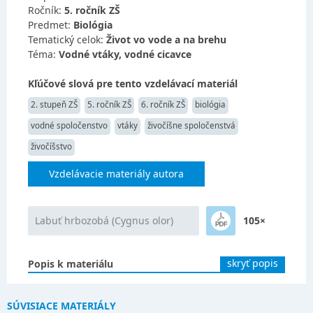
Ročník:
5. ročník ZŠ
Predmet:
Biológia
Tematický celok:
Život vo vode a na brehu
Téma:
Vodné vtáky, vodné cicavce
Kľúčové slová pre tento vzdelávací materiál
2. stupeň ZŠ
5. ročník ZŠ
6. ročník ZŠ
biológia
vodné spoločenstvo
vtáky
živočíšne spoločenstvá
živočíšstvo
Vzdelávacie materiály autora
Labuť hrbozobá (Cygnus olor)
105×
skryť popis
Popis k materiálu
SÚVISIACE MATERIÁLY