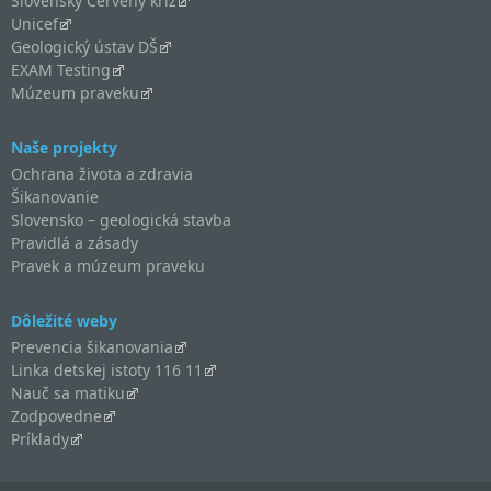
Slovenský Červený kríž
Unicef
Geologický ústav DŠ
EXAM Testing
Múzeum praveku
Naše projekty
Ochrana života a zdravia
Šikanovanie
Slovensko – geologická stavba
Pravidlá a zásady
Pravek a múzeum praveku
Dôležité weby
Prevencia šikanovania
Linka detskej istoty 116 11
Nauč sa matiku
Zodpovedne
Príklady