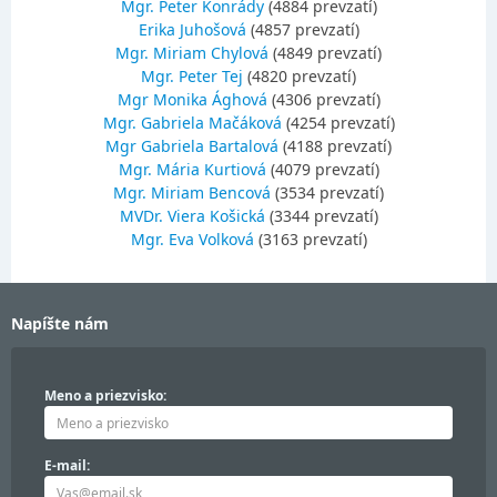
Mgr. Peter Konrády
(4884 prevzatí)
Erika Juhošová
(4857 prevzatí)
Mgr. Miriam Chylová
(4849 prevzatí)
Mgr. Peter Tej
(4820 prevzatí)
Mgr Monika Ághová
(4306 prevzatí)
Mgr. Gabriela Mačáková
(4254 prevzatí)
Mgr Gabriela Bartalová
(4188 prevzatí)
Mgr. Mária Kurtiová
(4079 prevzatí)
Mgr. Miriam Bencová
(3534 prevzatí)
MVDr. Viera Košická
(3344 prevzatí)
Mgr. Eva Volková
(3163 prevzatí)
Napíšte nám
Meno a priezvisko:
E-mail: