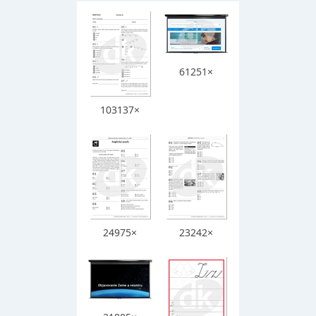
61251×
103137×
24975×
23242×