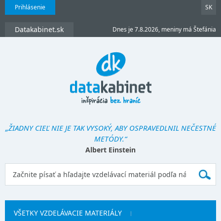
Prihlásenie
SK
Datakabinet.sk
Dnes je 7.8.2026, meniny má Štefánia
„ŽIADNY CIEĽ NIE JE TAK VYSOKÝ, ABY OSPRAVEDLNIL NEČESTNÉ
METÓDY.“
Albert Einstein
VŠETKY VZDELÁVACIE MATERIÁLY