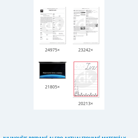
24975×
23242×
21805×
20213×