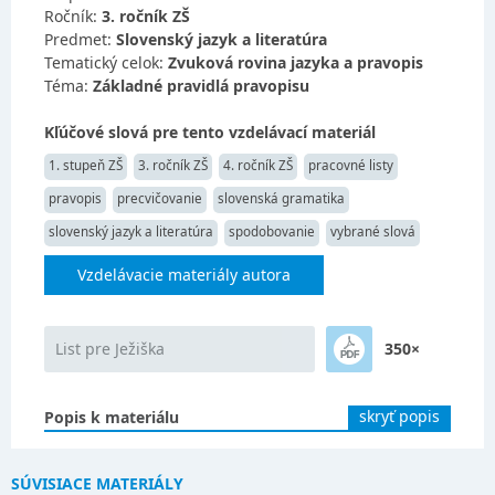
Ročník:
3. ročník ZŠ
Predmet:
Slovenský jazyk a literatúra
Tematický celok:
Zvuková rovina jazyka a pravopis
Téma:
Základné pravidlá pravopisu
Kľúčové slová pre tento vzdelávací materiál
1. stupeň ZŠ
3. ročník ZŠ
4. ročník ZŠ
pracovné listy
pravopis
precvičovanie
slovenská gramatika
slovenský jazyk a literatúra
spodobovanie
vybrané slová
Vzdelávacie materiály autora
List pre Ježiška
350×
skryť popis
Popis k materiálu
SÚVISIACE MATERIÁLY