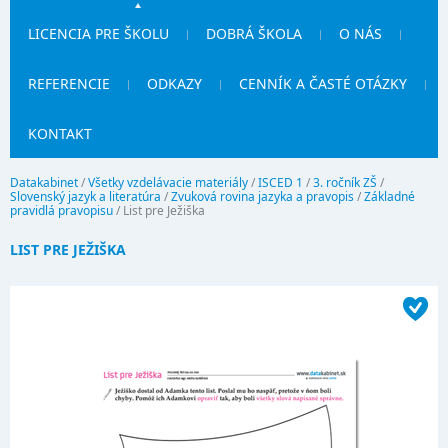
LICENCIA PRE ŠKOLU
DOBRÁ ŠKOLA
O NÁS
REFERENCIE
ODKAZY
CENNÍK A ČASTÉ OTÁZKY
KONTAKT
Datakabinet
/
Všetky vzdelávacie materiály
/
ISCED 1
/
3. ročník ZŠ
/
Slovenský jazyk a literatúra
/
Zvuková rovina jazyka a pravopis
/
Základné
pravidlá pravopisu
/
List pre Ježiška
LIST PRE JEŽIŠKA