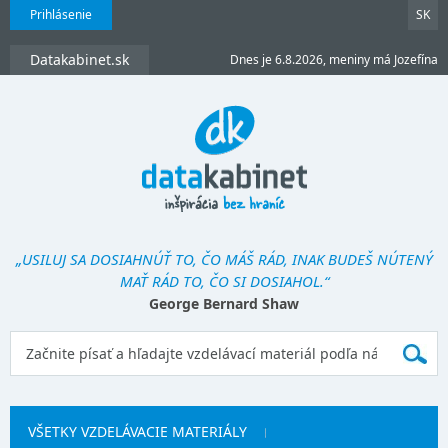
Prihlásenie
SK
Datakabinet.sk
Dnes je 6.8.2026, meniny má Jozefína
„USILUJ SA DOSIAHNÚŤ TO, ČO MÁŠ RÁD, INAK BUDEŠ NÚTENÝ
MAŤ RÁD TO, ČO SI DOSIAHOL.“
George Bernard Shaw
VŠETKY VZDELÁVACIE MATERIÁLY