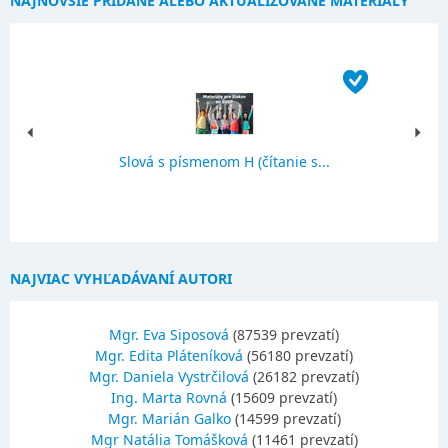
NAJNOVŠIE PRIDANÉ ALEBO AKTUALIZOVANÉ MATERIÁLY
Slová s písmenom H (čítanie s...
NAJVIAC VYHĽADÁVANÍ AUTORI
Mgr. Eva Siposová
(87539 prevzatí)
Mgr. Edita Pláteníková
(56180 prevzatí)
Mgr. Daniela Vystrčilová
(26182 prevzatí)
Ing. Marta Rovná
(15609 prevzatí)
Mgr. Marián Galko
(14599 prevzatí)
Mgr Natália Tomášková
(11461 prevzatí)