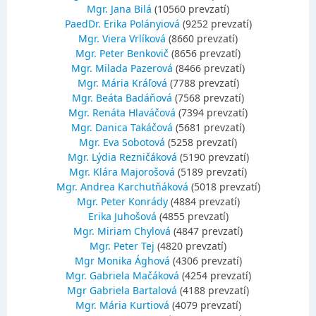
Mgr. Jana Bilá
(10560 prevzatí)
PaedDr. Erika Polányiová
(9252 prevzatí)
Mgr. Viera Vrlíková
(8660 prevzatí)
Mgr. Peter Benkovič
(8656 prevzatí)
Mgr. Milada Pazerová
(8466 prevzatí)
Mgr. Mária Kráľová
(7788 prevzatí)
Mgr. Beáta Badáňová
(7568 prevzatí)
Mgr. Renáta Hlaváčová
(7394 prevzatí)
Mgr. Danica Takáčová
(5681 prevzatí)
Mgr. Eva Sobotová
(5258 prevzatí)
Mgr. Lýdia Rezničáková
(5190 prevzatí)
Mgr. Klára Majorošová
(5189 prevzatí)
Mgr. Andrea Karchutňáková
(5018 prevzatí)
Mgr. Peter Konrády
(4884 prevzatí)
Erika Juhošová
(4855 prevzatí)
Mgr. Miriam Chylová
(4847 prevzatí)
Mgr. Peter Tej
(4820 prevzatí)
Mgr Monika Ághová
(4306 prevzatí)
Mgr. Gabriela Mačáková
(4254 prevzatí)
Mgr Gabriela Bartalová
(4188 prevzatí)
Mgr. Mária Kurtiová
(4079 prevzatí)