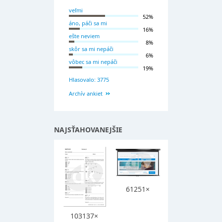
veľmi
52%
áno, páči sa mi
16%
ešte neviem
8%
skôr sa mi nepáči
6%
vôbec sa mi nepáči
19%
Hlasovalo: 3775
Archív ankiet
NAJSŤAHOVANEJŠIE
61251×
103137×