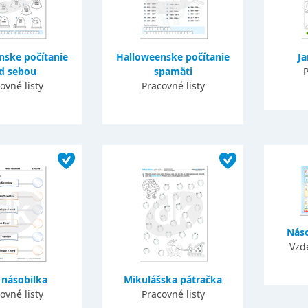
nske počítanie
Halloweenske počítanie
Ja
d sebou
spamäti
P
ovné listy
Pracovné listy
Náso
Vzd
 násobilka
Mikulášska pátračka
ovné listy
Pracovné listy