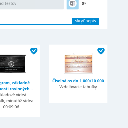
ad testov
0×
skryť popis
Číselná os do 1 000/10 000
gram, základné
Vzdelávacie tabuľky
nosti rovinných...
kladové videá
ník, minutáž videa:
00:09:06