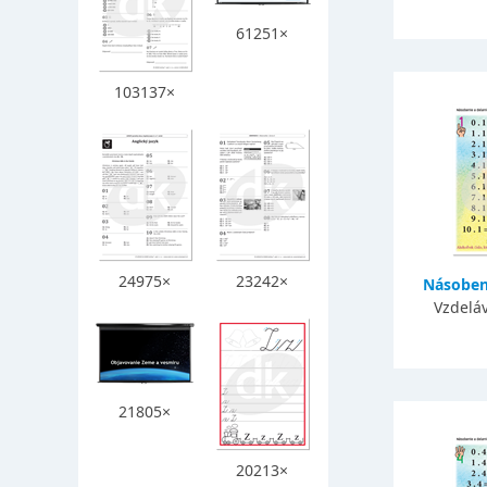
61251×
103137×
24975×
23242×
Násobeni
Vzdeláv
21805×
20213×