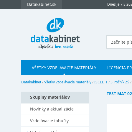
Datakabinet.sk
Dnes je 7.8.20
VŠETKY VZDELÁVACIE MATERIÁLY
LICENCIA P
Datakabinet
/
Všetky vzdelávacie materiály
/
ISCED 1
/
3. ročník ZŠ
TEST MAT-0
Skupiny materiálov
Novinky a aktualizácie
Vzdelávacie tabuľky