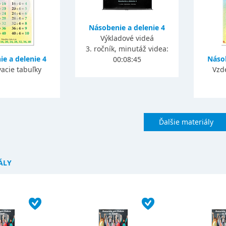
Násobenie a delenie 4
Výkladové videá
3. ročník, minutáž videa:
e a delenie 4
Násob
00:08:45
acie tabuľky
Vzd
Ďalšie materiály
ÁLY