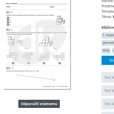
Ročník
Predme
Tematic
Téma:
Kľúčové
1. stupe
geometr
testy
Vz
Test 
Test 
Odporučiť známemu
Test 