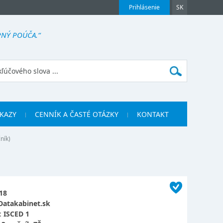
Prihlásenie
SK
NÝ POÚČA.“
KAZY
CENNÍK A ČASTÉ OTÁZKY
KONTAKT
ník)
18
Datakabinet.sk
:
ISCED 1