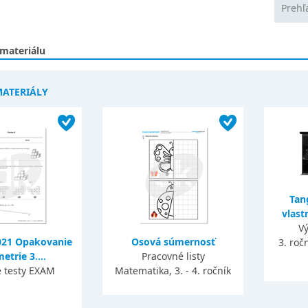
Prehľ
 materiálu
MATERIÁLY
Tan
vlast
Vý
021 Opakovanie
Osová súmernosť
3. roč
trie 3....
Pracovné listy
é testy EXAM
Matematika, 3. - 4. ročník