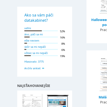
Ako sa vám páči
Hallowee
datakabinet?
po
veľmi
Prac
52%
áno, páči sa mi
16%
ešte neviem
8%
skôr sa mi nepáči
6%
vôbec sa mi nepáči
19%
Hlasovalo: 3775
Archív ankiet
NAJSŤAHOVANEJŠIE
Malá
Prac