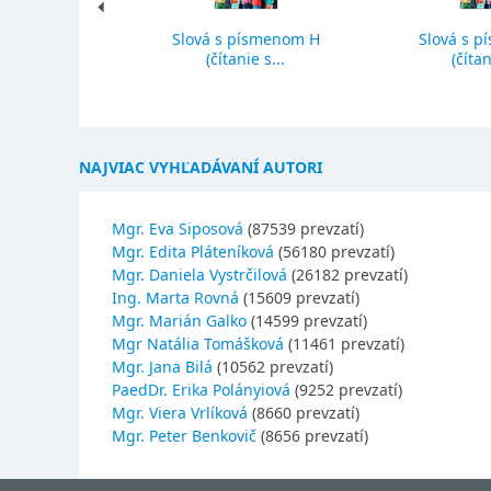
Slová s písmenom H
Slová s p
ký priemer
(čítanie s...
(čítan
NAJVIAC VYHĽADÁVANÍ AUTORI
Mgr. Eva Siposová
(87539 prevzatí)
Mgr. Edita Pláteníková
(56180 prevzatí)
Mgr. Daniela Vystrčilová
(26182 prevzatí)
Ing. Marta Rovná
(15609 prevzatí)
Mgr. Marián Galko
(14599 prevzatí)
Mgr Natália Tomášková
(11461 prevzatí)
Mgr. Jana Bilá
(10562 prevzatí)
PaedDr. Erika Polányiová
(9252 prevzatí)
Mgr. Viera Vrlíková
(8660 prevzatí)
Mgr. Peter Benkovič
(8656 prevzatí)