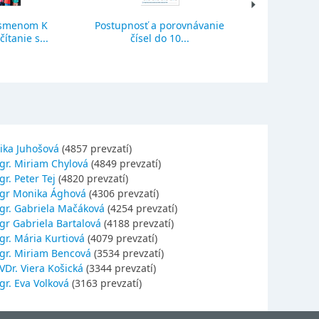
ísmenom K
Postupnosť a porovnávanie
Sčítanie a o
ítanie s...
čísel do 10...
se
ika Juhošová
(4857 prevzatí)
gr. Miriam Chylová
(4849 prevzatí)
r. Peter Tej
(4820 prevzatí)
gr Monika Ághová
(4306 prevzatí)
gr. Gabriela Mačáková
(4254 prevzatí)
gr Gabriela Bartalová
(4188 prevzatí)
r. Mária Kurtiová
(4079 prevzatí)
gr. Miriam Bencová
(3534 prevzatí)
Dr. Viera Košická
(3344 prevzatí)
r. Eva Volková
(3163 prevzatí)