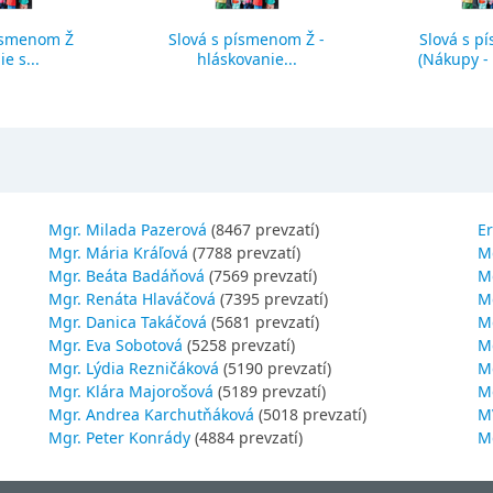
ísmenom Ž
Slová s písmenom Ž -
Slová s p
ie s...
hláskovanie...
(Nákupy - č
Mgr. Milada Pazerová
(8467 prevzatí)
Er
Mgr. Mária Kráľová
(7788 prevzatí)
M
Mgr. Beáta Badáňová
(7569 prevzatí)
Mg
Mgr. Renáta Hlaváčová
(7395 prevzatí)
M
Mgr. Danica Takáčová
(5681 prevzatí)
M
Mgr. Eva Sobotová
(5258 prevzatí)
M
Mgr. Lýdia Rezničáková
(5190 prevzatí)
Mg
Mgr. Klára Majorošová
(5189 prevzatí)
M
Mgr. Andrea Karchutňáková
(5018 prevzatí)
MV
Mgr. Peter Konrády
(4884 prevzatí)
Mg