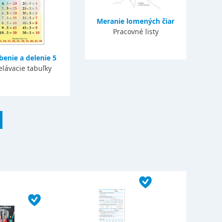
Meranie lomených čiar
Pracovné listy
enie a delenie 5
elávacie tabuľky