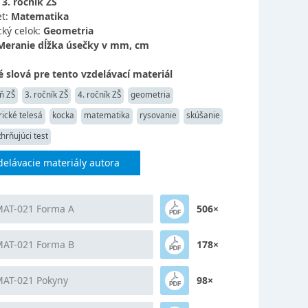
:
3. ročník ZŠ
t:
Matematika
ký celok:
Geometria
Meranie dĺžka úsečky v mm, cm
 slová pre tento vzdelávací materiál
ň ZŠ
3. ročník ZŠ
4. ročník ZŠ
geometria
ické telesá
kocka
matematika
rysovanie
skúšanie
zhrňujúci test
delávacie materiály autora
MAT-021 Forma A
506×
MAT-021 Forma B
178×
MAT-021 Pokyny
98×