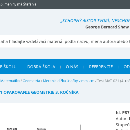
26, meniny má Štefánia
„SCHOPNÝ AUTOR TVORÍ, NESCHOP
George Bernard Shaw
RE ŠKOLU
DOBRÁ ŠKOLA
O NÁS
REFERENCIE
OD
/
Matematika
/
Geometria
/
Meranie dĺžka úsečky v mm, cm
/
Test MAT-021 (4. roč
21 OPAKOVANIE GEOMETRIE 3. ROČNÍKA
Id:
P37
Autor:
Stupeň