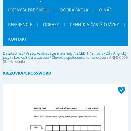
LICENCIA PRE ŠKOLU
DOBRÁ ŠKOLA
O NÁS
REFERENCIE
ODKAZY
CENNÍK A ČASTÉ OTÁZKY
KONTAKT
Datakabinet
/
Všetky vzdelávacie materiály
/
ISCED 1
/
3. ročník ZŠ
/
Anglický
jazyk
/
Lexika/Slovná zásoba
/
Človek a spoločnosť, komunikácia
/
ANJ-DK 009
(2. - 4. ročník)
KRÍŽOVKA/CROSSWORD