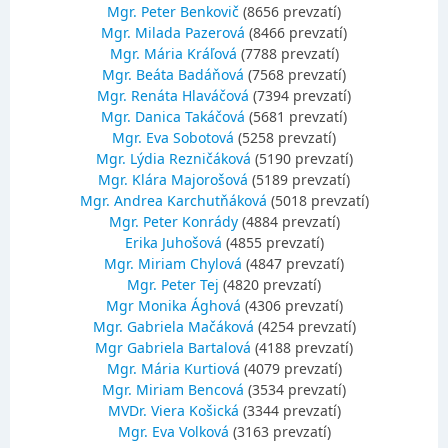
Mgr. Peter Benkovič
(8656 prevzatí)
Mgr. Milada Pazerová
(8466 prevzatí)
Mgr. Mária Kráľová
(7788 prevzatí)
Mgr. Beáta Badáňová
(7568 prevzatí)
Mgr. Renáta Hlaváčová
(7394 prevzatí)
Mgr. Danica Takáčová
(5681 prevzatí)
Mgr. Eva Sobotová
(5258 prevzatí)
Mgr. Lýdia Rezničáková
(5190 prevzatí)
Mgr. Klára Majorošová
(5189 prevzatí)
Mgr. Andrea Karchutňáková
(5018 prevzatí)
Mgr. Peter Konrády
(4884 prevzatí)
Erika Juhošová
(4855 prevzatí)
Mgr. Miriam Chylová
(4847 prevzatí)
Mgr. Peter Tej
(4820 prevzatí)
Mgr Monika Ághová
(4306 prevzatí)
Mgr. Gabriela Mačáková
(4254 prevzatí)
Mgr Gabriela Bartalová
(4188 prevzatí)
Mgr. Mária Kurtiová
(4079 prevzatí)
Mgr. Miriam Bencová
(3534 prevzatí)
MVDr. Viera Košická
(3344 prevzatí)
Mgr. Eva Volková
(3163 prevzatí)