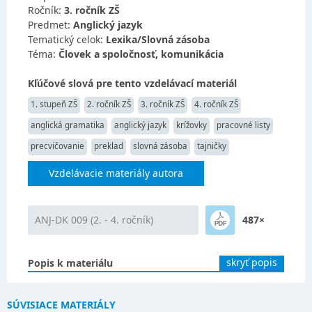
Ročník:
3. ročník ZŠ
Predmet:
Anglický jazyk
Tematický celok:
Lexika/Slovná zásoba
Téma:
Človek a spoločnosť, komunikácia
Kľúčové slová pre tento vzdelávací materiál
1. stupeň ZŠ
2. ročník ZŠ
3. ročník ZŠ
4. ročník ZŠ
anglická gramatika
anglický jazyk
krížovky
pracovné listy
precvičovanie
preklad
slovná zásoba
tajničky
Vzdelávacie materiály autora
ANJ-DK 009 (2. - 4. ročník)
487×
skryť popis
Popis k materiálu
SÚVISIACE MATERIÁLY