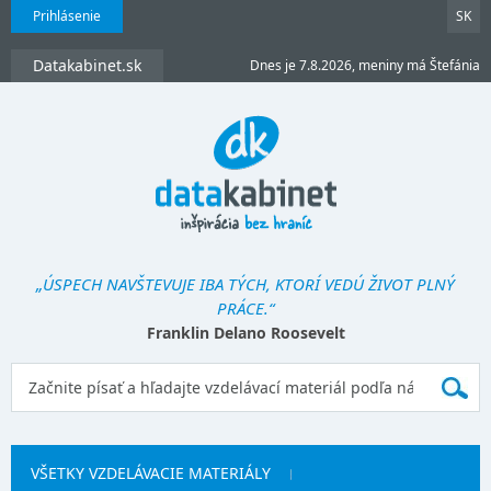
Prihlásenie
SK
Datakabinet.sk
Dnes je 7.8.2026, meniny má Štefánia
„ÚSPECH NAVŠTEVUJE IBA TÝCH, KTORÍ VEDÚ ŽIVOT PLNÝ
PRÁCE.“
Franklin Delano Roosevelt
VŠETKY VZDELÁVACIE MATERIÁLY