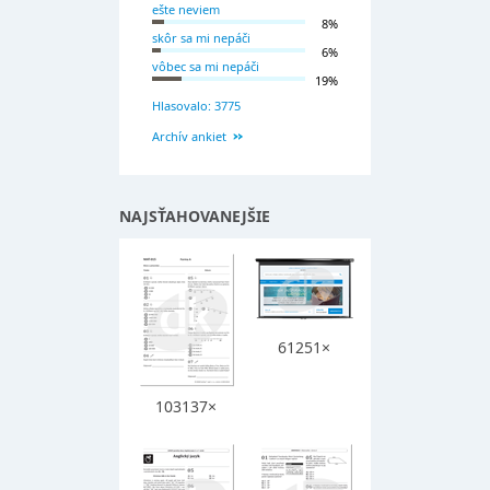
ešte neviem
8%
skôr sa mi nepáči
6%
vôbec sa mi nepáči
19%
Hlasovalo: 3775
Archív ankiet
NAJSŤAHOVANEJŠIE
61251×
103137×