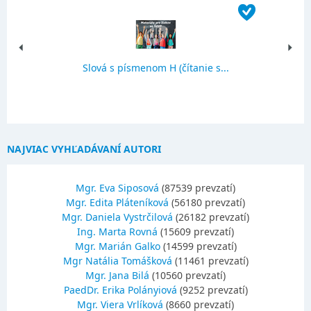
Slová s písmenom H (čítanie s...
NAJVIAC VYHĽADÁVANÍ AUTORI
Mgr. Eva Siposová
(87539 prevzatí)
Mgr. Edita Pláteníková
(56180 prevzatí)
Mgr. Daniela Vystrčilová
(26182 prevzatí)
Ing. Marta Rovná
(15609 prevzatí)
Mgr. Marián Galko
(14599 prevzatí)
Mgr Natália Tomášková
(11461 prevzatí)
Mgr. Jana Bilá
(10560 prevzatí)
PaedDr. Erika Polányiová
(9252 prevzatí)
Mgr. Viera Vrlíková
(8660 prevzatí)