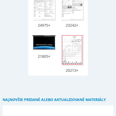
24975×
23242×
21805×
20213×
NAJNOVŠIE PRIDANÉ ALEBO AKTUALIZOVANÉ MATERIÁLY