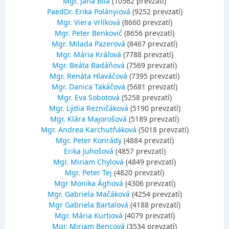
Mgr. Jana Bilá
(10562 prevzatí)
PaedDr. Erika Polányiová
(9252 prevzatí)
Mgr. Viera Vrlíková
(8660 prevzatí)
Mgr. Peter Benkovič
(8656 prevzatí)
Mgr. Milada Pazerová
(8467 prevzatí)
Mgr. Mária Kráľová
(7788 prevzatí)
Mgr. Beáta Badáňová
(7569 prevzatí)
Mgr. Renáta Hlaváčová
(7395 prevzatí)
Mgr. Danica Takáčová
(5681 prevzatí)
Mgr. Eva Sobotová
(5258 prevzatí)
Mgr. Lýdia Rezničáková
(5190 prevzatí)
Mgr. Klára Majorošová
(5189 prevzatí)
Mgr. Andrea Karchutňáková
(5018 prevzatí)
Mgr. Peter Konrády
(4884 prevzatí)
Erika Juhošová
(4857 prevzatí)
Mgr. Miriam Chylová
(4849 prevzatí)
Mgr. Peter Tej
(4820 prevzatí)
Mgr Monika Ághová
(4306 prevzatí)
Mgr. Gabriela Mačáková
(4254 prevzatí)
Mgr Gabriela Bartalová
(4188 prevzatí)
Mgr. Mária Kurtiová
(4079 prevzatí)
Mgr. Miriam Bencová
(3534 prevzatí)