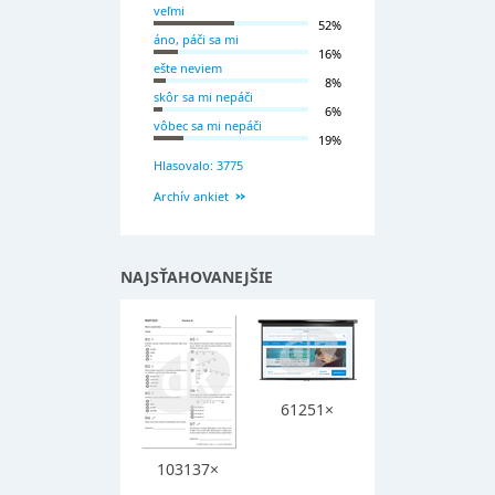
veľmi
52%
áno, páči sa mi
16%
ešte neviem
8%
skôr sa mi nepáči
6%
vôbec sa mi nepáči
19%
Hlasovalo: 3775
Archív ankiet
NAJSŤAHOVANEJŠIE
61251×
103137×