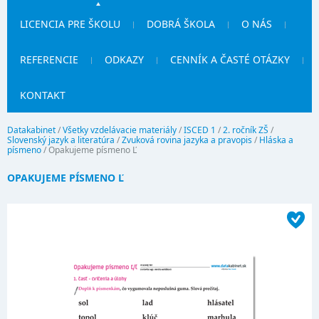
LICENCIA PRE ŠKOLU
DOBRÁ ŠKOLA
O NÁS
REFERENCIE
ODKAZY
CENNÍK A ČASTÉ OTÁZKY
KONTAKT
Datakabinet
/
Všetky vzdelávacie materiály
/
ISCED 1
/
2. ročník ZŠ
/
Slovenský jazyk a literatúra
/
Zvuková rovina jazyka a pravopis
/
Hláska a
písmeno
/
Opakujeme písmeno Ľ
OPAKUJEME PÍSMENO Ľ