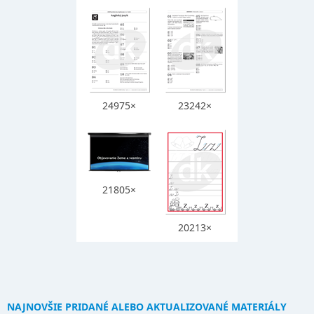
24975×
23242×
21805×
20213×
NAJNOVŠIE PRIDANÉ ALEBO AKTUALIZOVANÉ MATERIÁLY