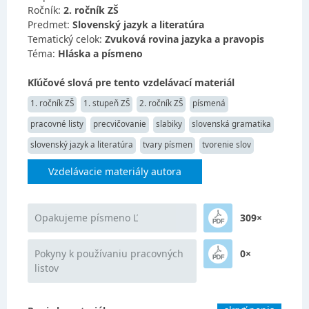
Ročník:
2. ročník ZŠ
Predmet:
Slovenský jazyk a literatúra
Tematický celok:
Zvuková rovina jazyka a pravopis
Téma:
Hláska a písmeno
Kľúčové slová pre tento vzdelávací materiál
1. ročník ZŠ
1. stupeň ZŠ
2. ročník ZŠ
písmená
pracovné listy
precvičovanie
slabiky
slovenská gramatika
slovenský jazyk a literatúra
tvary písmen
tvorenie slov
Vzdelávacie materiály autora
Opakujeme písmeno Ľ
309×
Pokyny k používaniu pracovných
0×
listov