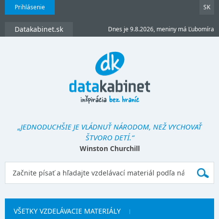
Prihlásenie
SK
Datakabinet.sk
Dnes je 9.8.2026, meniny má Ľubomíra
„JEDNODUCHŠIE JE VLÁDNUŤ NÁRODOM, NEŽ VYCHOVAŤ
ŠTVORO DETÍ.“
Winston Churchill
VŠETKY VZDELÁVACIE MATERIÁLY