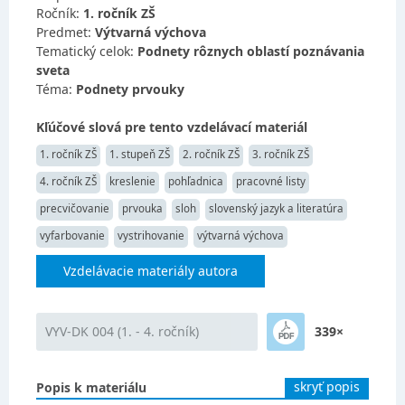
Ročník:
1. ročník ZŠ
Predmet:
Výtvarná výchova
Tematický celok:
Podnety rôznych oblastí poznávania
sveta
Téma:
Podnety prvouky
Kľúčové slová pre tento vzdelávací materiál
1. ročník ZŠ
1. stupeň ZŠ
2. ročník ZŠ
3. ročník ZŠ
4. ročník ZŠ
kreslenie
pohľadnica
pracovné listy
precvičovanie
prvouka
sloh
slovenský jazyk a literatúra
vyfarbovanie
vystrihovanie
výtvarná výchova
Vzdelávacie materiály autora
VYV-DK 004 (1. - 4. ročník)
339×
skryť popis
Popis k materiálu