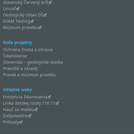
Slovenský Červený kríž
Unicef
Geologický ústav DŠ
EXAM Testing
Múzeum praveku
Naše projekty
Ochrana života a zdravia
Šikanovanie
Slovensko – geologická stavba
Pravidlá a zásady
Pravek a múzeum praveku
Dôležité weby
Prevencia šikanovania
Linka detskej istoty 116 11
Nauč sa matiku
Zodpovedne
Príklady