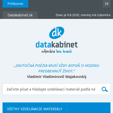
Prihlásenie
SK
Datakabinet.sk
Dnes je 9.8.2026, meniny má Ľubomíra
„SKUTOČNÁ POÉZIA MUSÍ VŽDY ASPOŇ O HODINU
PREDBEHNÚŤ ŽIVOT.“
Vladimír Vladimirovič Majakovskij
VŠETKY VZDELÁVACIE MATERIÁLY