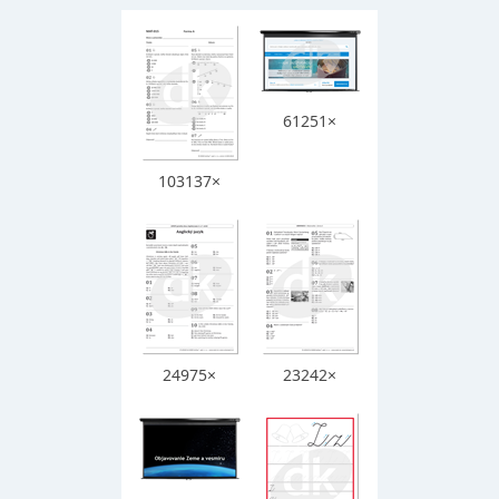
61251×
103137×
24975×
23242×