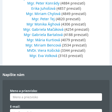
Mgr. Peter Konrády
(4884 prevzatí)
Erika Juhošová
(4857 prevzatí)
Mgr. Miriam Chylová
(4849 prevzatí)
Mgr. Peter Tej
(4820 prevzatí)
Mgr Monika Ághová
(4306 prevzatí)
Mgr. Gabriela Mačáková
(4254 prevzatí)
Mgr Gabriela Bartalová
(4188 prevzatí)
Mgr. Mária Kurtiová
(4079 prevzatí)
Mgr. Miriam Bencová
(3534 prevzatí)
MVDr. Viera Košická
(3344 prevzatí)
Mgr. Eva Volková
(3163 prevzatí)
Napíšte nám
Meno a priezvisko:
E-mail: