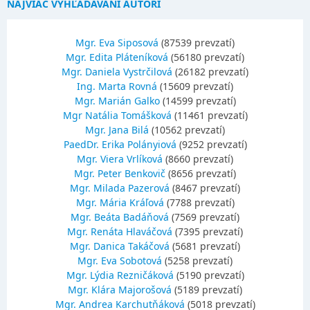
NAJVIAC VYHĽADÁVANÍ AUTORI
Mgr. Eva Siposová
(87539 prevzatí)
Mgr. Edita Pláteníková
(56180 prevzatí)
Mgr. Daniela Vystrčilová
(26182 prevzatí)
Ing. Marta Rovná
(15609 prevzatí)
Mgr. Marián Galko
(14599 prevzatí)
Mgr Natália Tomášková
(11461 prevzatí)
Mgr. Jana Bilá
(10562 prevzatí)
PaedDr. Erika Polányiová
(9252 prevzatí)
Mgr. Viera Vrlíková
(8660 prevzatí)
Mgr. Peter Benkovič
(8656 prevzatí)
Mgr. Milada Pazerová
(8467 prevzatí)
Mgr. Mária Kráľová
(7788 prevzatí)
Mgr. Beáta Badáňová
(7569 prevzatí)
Mgr. Renáta Hlaváčová
(7395 prevzatí)
Mgr. Danica Takáčová
(5681 prevzatí)
Mgr. Eva Sobotová
(5258 prevzatí)
Mgr. Lýdia Rezničáková
(5190 prevzatí)
Mgr. Klára Majorošová
(5189 prevzatí)
Mgr. Andrea Karchutňáková
(5018 prevzatí)