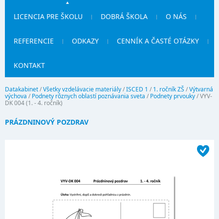
LICENCIA PRE ŠKOLU
DOBRÁ ŠKOLA
O NÁS
REFERENCIE
ODKAZY
CENNÍK A ČASTÉ OTÁZKY
KONTAKT
Datakabinet
/
Všetky vzdelávacie materiály
/
ISCED 1
/
1. ročník ZŠ
/
Výtvarná
výchova
/
Podnety rôznych oblastí poznávania sveta
/
Podnety prvouky
/
VYV-
DK 004 (1. - 4. ročník)
PRÁZDNINOVÝ POZDRAV