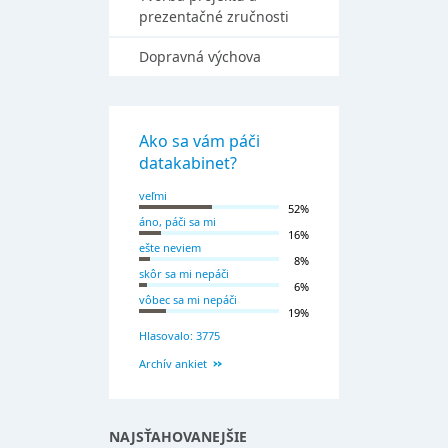
prezentačné zručnosti
Dopravná výchova
Ako sa vám páči
datakabinet?
veľmi
52%
áno, páči sa mi
16%
ešte neviem
8%
skôr sa mi nepáči
6%
vôbec sa mi nepáči
19%
Hlasovalo: 3775
Archív ankiet
NAJSŤAHOVANEJŠIE