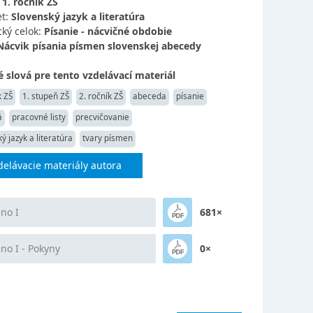
:
1. ročník ZŠ
t:
Slovenský jazyk a literatúra
ký celok:
Písanie - nácvičné obdobie
Nácvik písania písmen slovenskej abecedy
 slová pre tento vzdelávací materiál
k ZŠ
1. stupeň ZŠ
2. ročník ZŠ
abeceda
písanie
á
pracovné listy
precvičovanie
ý jazyk a literatúra
tvary písmen
delávacie materiály autora
no I
681×
no I - Pokyny
0×