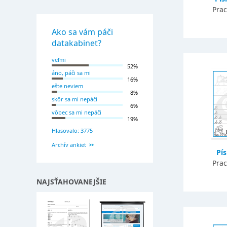
Prac
Ako sa vám páči
datakabinet?
veľmi
52%
áno, páči sa mi
16%
ešte neviem
8%
skôr sa mi nepáči
6%
vôbec sa mi nepáči
19%
Hlasovalo: 3775
Archív ankiet
Pí
Prac
NAJSŤAHOVANEJŠIE