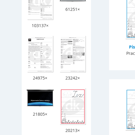
61251×
103137×
Pí
Prac
24975×
23242×
21805×
20213×