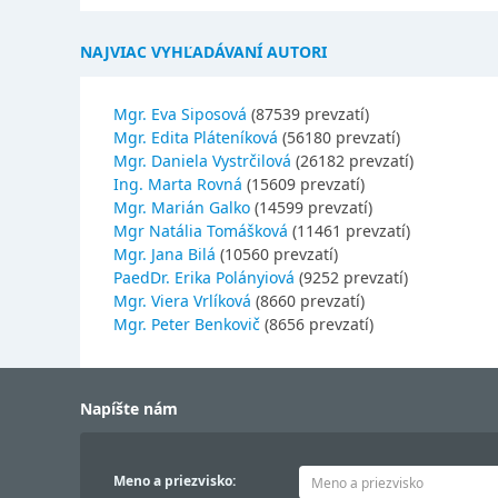
NAJVIAC VYHĽADÁVANÍ AUTORI
Mgr. Eva Siposová
(87539 prevzatí)
Mgr. Edita Pláteníková
(56180 prevzatí)
Mgr. Daniela Vystrčilová
(26182 prevzatí)
Ing. Marta Rovná
(15609 prevzatí)
Mgr. Marián Galko
(14599 prevzatí)
Mgr Natália Tomášková
(11461 prevzatí)
Mgr. Jana Bilá
(10560 prevzatí)
PaedDr. Erika Polányiová
(9252 prevzatí)
Mgr. Viera Vrlíková
(8660 prevzatí)
Mgr. Peter Benkovič
(8656 prevzatí)
Napíšte nám
Meno a priezvisko: