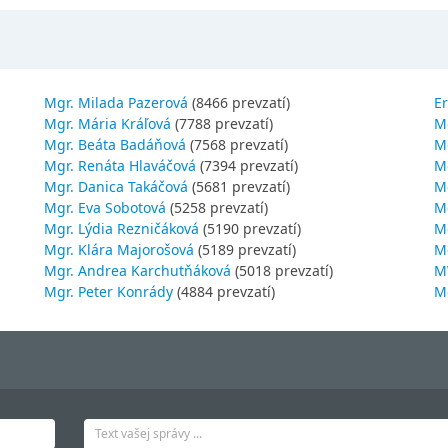
Mgr. Milada Pazerová
(8466 prevzatí)
Er
Mgr. Mária Kráľová
(7788 prevzatí)
M
Mgr. Beáta Badáňová
(7568 prevzatí)
Mg
Mgr. Renáta Hlaváčová
(7394 prevzatí)
M
Mgr. Danica Takáčová
(5681 prevzatí)
M
Mgr. Eva Sobotová
(5258 prevzatí)
M
Mgr. Lýdia Rezničáková
(5190 prevzatí)
Mg
Mgr. Klára Majorošová
(5189 prevzatí)
M
Mgr. Andrea Karchutňáková
(5018 prevzatí)
MV
Mgr. Peter Konrády
(4884 prevzatí)
Mg