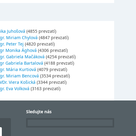
ika Juhošová
(4855 prevzatí)
gr. Miriam Chylová
(4847 prevzatí)
r. Peter Tej
(4820 prevzatí)
gr Monika Ághová
(4306 prevzatí)
gr. Gabriela Mačáková
(4254 prevzatí)
gr Gabriela Bartalová
(4188 prevzatí)
r. Mária Kurtiová
(4079 prevzatí)
gr. Miriam Bencová
(3534 prevzatí)
Dr. Viera Košická
(3344 prevzatí)
r. Eva Volková
(3163 prevzatí)
Sledujte nás