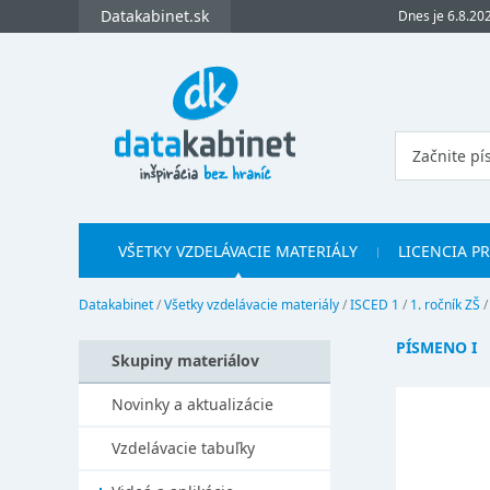
Datakabinet.sk
Dnes je 6.8.20
VŠETKY VZDELÁVACIE MATERIÁLY
LICENCIA P
Datakabinet
/
Všetky vzdelávacie materiály
/
ISCED 1
/
1. ročník ZŠ
PÍSMENO I
Skupiny materiálov
Novinky a aktualizácie
Vzdelávacie tabuľky