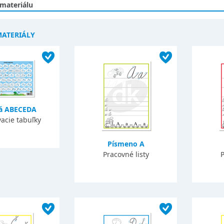
 materiálu
MATERIÁLY
ná ABECEDA
acie tabuľky
Písmeno A
Pracovné listy
P