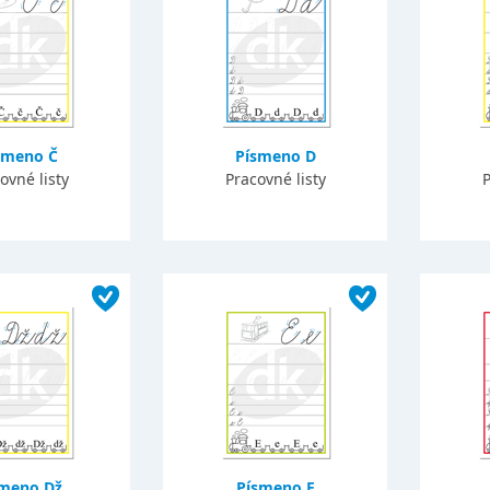
smeno Č
Písmeno D
ovné listy
Pracovné listy
P
smeno Dž
Písmeno E