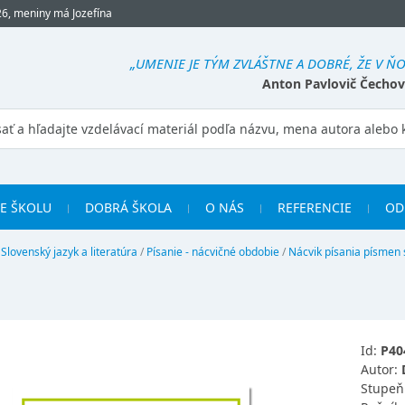
26, meniny má Jozefína
„UMENIE JE TÝM ZVLÁŠTNE A DOBRÉ, ŽE V 
Anton Pavlovič Čechov
RE ŠKOLU
DOBRÁ ŠKOLA
O NÁS
REFERENCIE
OD
/
Slovenský jazyk a literatúra
/
Písanie - nácvičné obdobie
/
Nácvik písania písmen
Id:
P40
Autor:
Stupeň