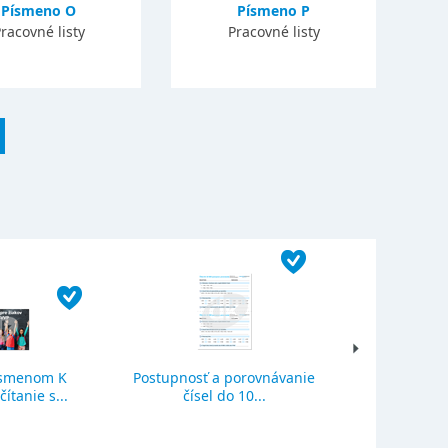
Písmeno O
Písmeno P
racovné listy
Pracovné listy
ísmenom K
Postupnosť a porovnávanie
Sčítanie a o
ítanie s...
čísel do 10...
se