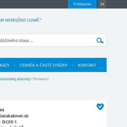
Prihlásenie
SK
ŇOM NEMOŽNO LUHAŤ.“
KAZY
CENNÍK A ČASTÉ OTÁZKY
KONTAKT
 slovenskej abecedy
/
Písmeno I
44
Datakabinet.sk
:
ISCED 1