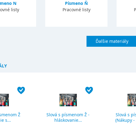
smeno N
Písmeno Ň
ovné listy
Pracovné listy
P
Ďalšie materiály
ÁLY
ísmenom Ž
Slová s písmenom Ž -
Slová s p
ie s...
hláskovanie...
(Nákupy - č