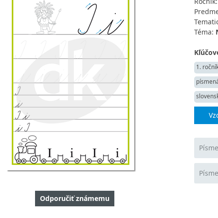
Ročník
Predme
Tematic
Téma:
Kľúčové
1. roční
písmen
slovensk
Vz
Písme
Písme
Odporučiť známemu