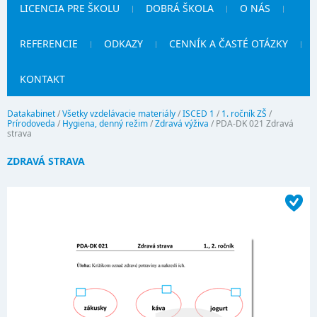
LICENCIA PRE ŠKOLU
DOBRÁ ŠKOLA
O NÁS
REFERENCIE
ODKAZY
CENNÍK A ČASTÉ OTÁZKY
KONTAKT
Datakabinet
/
Všetky vzdelávacie materiály
/
ISCED 1
/
1. ročník ZŠ
/
Prírodoveda
/
Hygiena, denný režim
/
Zdravá výživa
/
PDA-DK 021 Zdravá
strava
ZDRAVÁ STRAVA