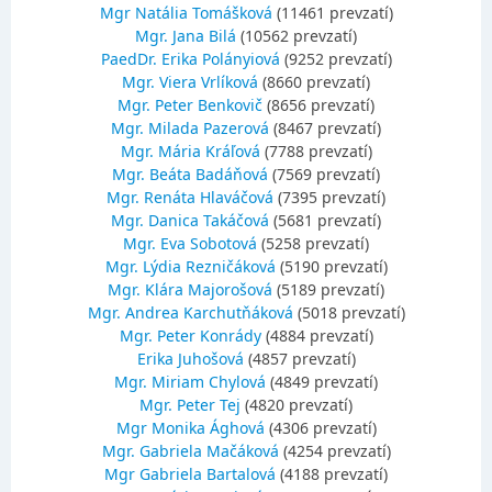
Mgr Natália Tomášková
(11461 prevzatí)
Mgr. Jana Bilá
(10562 prevzatí)
PaedDr. Erika Polányiová
(9252 prevzatí)
Mgr. Viera Vrlíková
(8660 prevzatí)
Mgr. Peter Benkovič
(8656 prevzatí)
Mgr. Milada Pazerová
(8467 prevzatí)
Mgr. Mária Kráľová
(7788 prevzatí)
Mgr. Beáta Badáňová
(7569 prevzatí)
Mgr. Renáta Hlaváčová
(7395 prevzatí)
Mgr. Danica Takáčová
(5681 prevzatí)
Mgr. Eva Sobotová
(5258 prevzatí)
Mgr. Lýdia Rezničáková
(5190 prevzatí)
Mgr. Klára Majorošová
(5189 prevzatí)
Mgr. Andrea Karchutňáková
(5018 prevzatí)
Mgr. Peter Konrády
(4884 prevzatí)
Erika Juhošová
(4857 prevzatí)
Mgr. Miriam Chylová
(4849 prevzatí)
Mgr. Peter Tej
(4820 prevzatí)
Mgr Monika Ághová
(4306 prevzatí)
Mgr. Gabriela Mačáková
(4254 prevzatí)
Mgr Gabriela Bartalová
(4188 prevzatí)