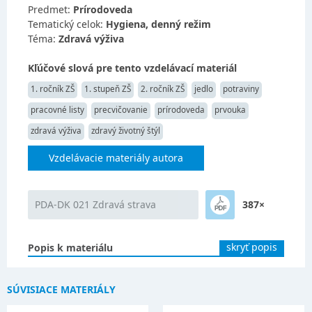
Predmet:
Prírodoveda
Tematický celok:
Hygiena, denný režim
Téma:
Zdravá výživa
Kľúčové slová pre tento vzdelávací materiál
1. ročník ZŠ
1. stupeň ZŠ
2. ročník ZŠ
jedlo
potraviny
pracovné listy
precvičovanie
prírodoveda
prvouka
zdravá výživa
zdravý životný štýl
Vzdelávacie materiály autora
PDA-DK 021 Zdravá strava
387×
skryť popis
Popis k materiálu
SÚVISIACE MATERIÁLY