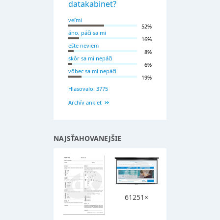
datakabinet?
veľmi
52%
áno, páči sa mi
16%
ešte neviem
8%
skôr sa mi nepáči
6%
vôbec sa mi nepáči
19%
Hlasovalo: 3775
Archív ankiet
NAJSŤAHOVANEJŠIE
61251×