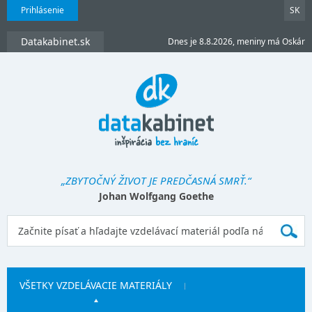
Prihlásenie
SK
Datakabinet.sk
Dnes je 8.8.2026, meniny má Oskár
„ZBYTOČNÝ ŽIVOT JE PREDČASNÁ SMRŤ.“
Johan Wolfgang Goethe
VŠETKY VZDELÁVACIE MATERIÁLY