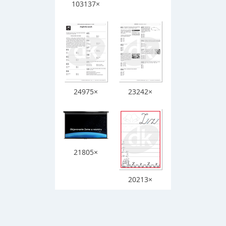
103137×
24975×
23242×
21805×
20213×