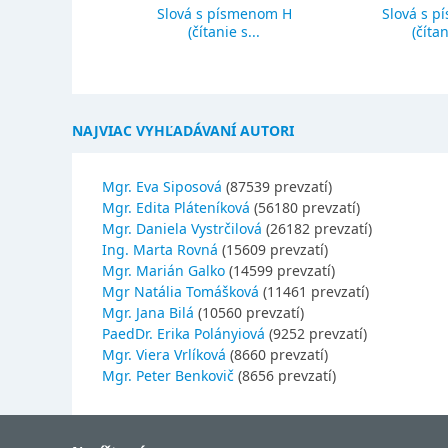
Slová s písmenom H
Slová s p
ký priemer
(čítanie s...
(čítan
NAJVIAC VYHĽADÁVANÍ AUTORI
Mgr. Eva Siposová
(87539 prevzatí)
Mgr. Edita Pláteníková
(56180 prevzatí)
Mgr. Daniela Vystrčilová
(26182 prevzatí)
Ing. Marta Rovná
(15609 prevzatí)
Mgr. Marián Galko
(14599 prevzatí)
Mgr Natália Tomášková
(11461 prevzatí)
Mgr. Jana Bilá
(10560 prevzatí)
PaedDr. Erika Polányiová
(9252 prevzatí)
Mgr. Viera Vrlíková
(8660 prevzatí)
Mgr. Peter Benkovič
(8656 prevzatí)