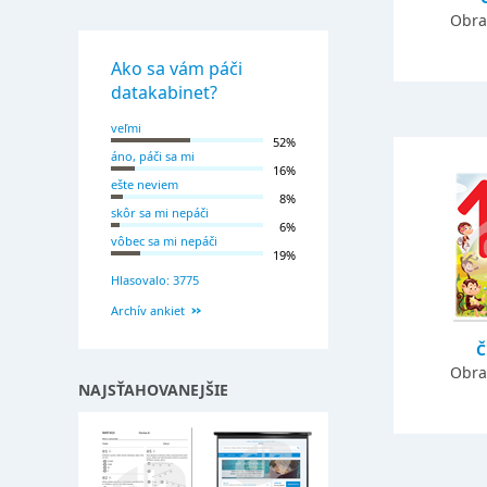
Obra
Ako sa vám páči
datakabinet?
veľmi
52%
áno, páči sa mi
16%
ešte neviem
8%
skôr sa mi nepáči
6%
vôbec sa mi nepáči
19%
Hlasovalo: 3775
Archív ankiet
Č
Obra
NAJSŤAHOVANEJŠIE