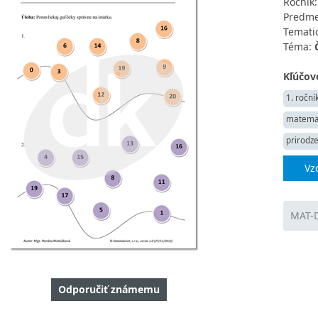
Ročník
Predme
Tematic
Téma:
Kľúčové
1. roční
matema
prirodze
Vz
MAT-D
Odporučiť známemu