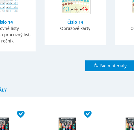
íslo 14
Číslo 14
ovné listy
Obrazové karty
O
a pracovný list,
. ročník
Ďalšie materiály
ÁLY