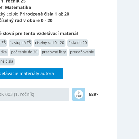
:
1. ročník ZŠ
t:
Matematika
ký celok:
Prirodzené čísla 1 až 20
Číselný rad v obore 0 - 20
 slová pre tento vzdelávací materiál
k ZŠ
1. stupeň ZŠ
číselný rad 0 - 20
čísla do 20
tika
počítanie do 20
pracovné listy
precvičovanie
né čísla
delávacie materiály autora
K 003 (1. ročník)
689×