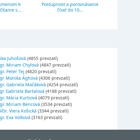
ísmenom K
Postupnosť a porovnávanie
Sčítanie a o
ítanie s...
čísel do 10...
se
ika Juhošová
(4855 prevzatí)
gr. Miriam Chylová
(4847 prevzatí)
r. Peter Tej
(4820 prevzatí)
gr Monika Ághová
(4306 prevzatí)
gr. Gabriela Mačáková
(4254 prevzatí)
gr Gabriela Bartalová
(4188 prevzatí)
r. Mária Kurtiová
(4079 prevzatí)
gr. Miriam Bencová
(3534 prevzatí)
Dr. Viera Košická
(3344 prevzatí)
r. Eva Volková
(3163 prevzatí)