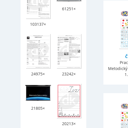
61251×
103137×
Č
Prac
Metodický 
24975×
23242×
1
21805×
20213×