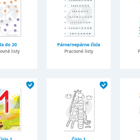
la do 20
Párne/nepárne čísla
ovné listy
Pracovné listy
P
Číslo 1
Číslo 1