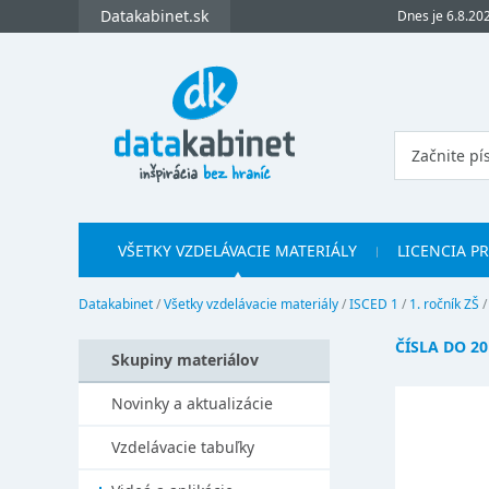
Datakabinet.sk
Dnes je 6.8.20
VŠETKY VZDELÁVACIE MATERIÁLY
LICENCIA P
Datakabinet
/
Všetky vzdelávacie materiály
/
ISCED 1
/
1. ročník ZŠ
ČÍSLA DO 20
Skupiny materiálov
Novinky a aktualizácie
Vzdelávacie tabuľky