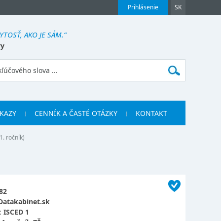
Prihlásenie
SK
YTOSŤ, AKO JE SÁM.“
ry
KAZY
CENNÍK A ČASTÉ OTÁZKY
KONTAKT
. ročník)
82
Datakabinet.sk
:
ISCED 1