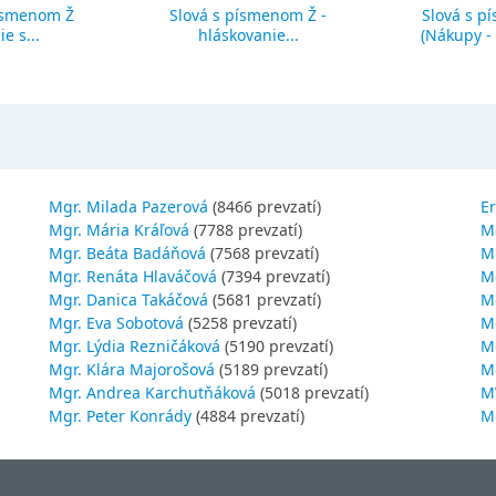
ísmenom Ž
Slová s písmenom Ž -
Slová s p
ie s...
hláskovanie...
(Nákupy - č
Mgr. Milada Pazerová
(8466 prevzatí)
Er
Mgr. Mária Kráľová
(7788 prevzatí)
M
Mgr. Beáta Badáňová
(7568 prevzatí)
Mg
Mgr. Renáta Hlaváčová
(7394 prevzatí)
M
Mgr. Danica Takáčová
(5681 prevzatí)
M
Mgr. Eva Sobotová
(5258 prevzatí)
M
Mgr. Lýdia Rezničáková
(5190 prevzatí)
Mg
Mgr. Klára Majorošová
(5189 prevzatí)
M
Mgr. Andrea Karchutňáková
(5018 prevzatí)
MV
Mgr. Peter Konrády
(4884 prevzatí)
Mg