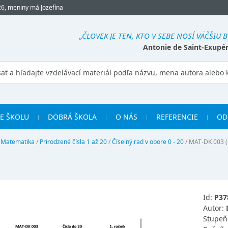
26, meniny má Jozefína
„ČLOVEK JE TEN, KTO V SEBE NOSÍ VÄČŠIU B
Antonie de Saint-Exupé
RE ŠKOLU
DOBRÁ ŠKOLA
O NÁS
REFERENCIE
OD
/
Matematika
/
Prirodzené čísla 1 až 20
/
Číselný rad v obore 0 - 20
/
MAT-DK 003 (1
Id:
P37
Autor:
Stupeň