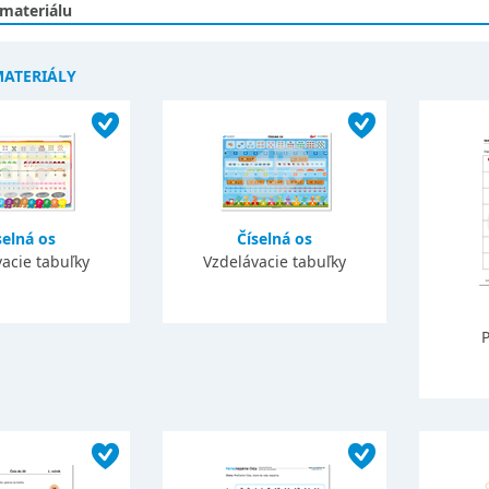
 materiálu
MATERIÁLY
selná os
Číselná os
acie tabuľky
Vzdelávacie tabuľky
P