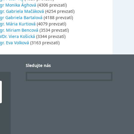
gr Monika Ághová
(4306 prevzatí)
gr. Gabriela Mačáková
(4254 prevzatí)
gr Gabriela Bartalová
(4188 prevzatí)
r. Mária Kurtiová
(4079 prevzatí)
gr. Miriam Bencová
(3534 prevzatí)
Dr. Viera Košická
(3344 prevzatí)
r. Eva Volková
(3163 prevzatí)
Sledujte nás