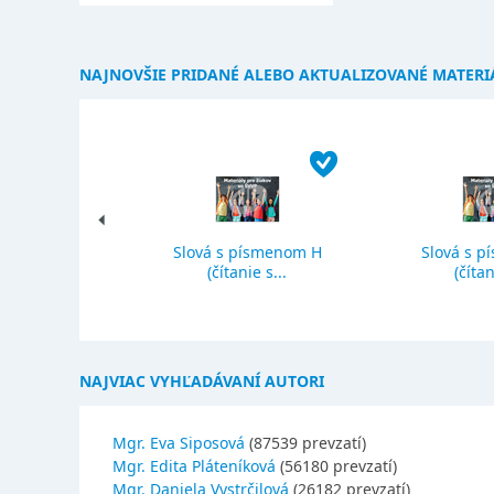
NAJNOVŠIE PRIDANÉ ALEBO AKTUALIZOVANÉ MATERI
Slová s písmenom H
Slová s p
ký priemer
(čítanie s...
(čítan
NAJVIAC VYHĽADÁVANÍ AUTORI
Mgr. Eva Siposová
(87539 prevzatí)
Mgr. Edita Pláteníková
(56180 prevzatí)
Mgr. Daniela Vystrčilová
(26182 prevzatí)