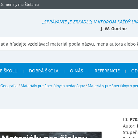
26, meniny má Štefánia
„SPRÁVANIE JE ZRKADLO, V KTOROM KAŽDÝ UK
J. W. Goethe
RE ŠKOLU
DOBRÁ ŠKOLA
O NÁS
REFERENCIE
OD
/
Geografia
/
Materiály pre špeciálnych pedagógov
/
Materiály pre špeciálnych pe
Id:
P70
Autor:
Stupeň