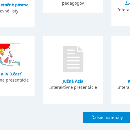
pedagógov
Áz
egetačné pásma
Intera
ovné listy
 a JV 3.časť
vne prezentácie
Južná Ázia
K
Interaktívne prezentácie
Intera
Ďalšie materiály