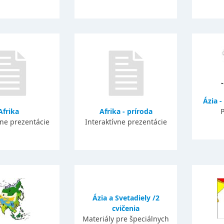
Ázia 
Afrika
Afrika - príroda
P
vne prezentácie
Interaktívne prezentácie
Ázia a Svetadiely /2
cvičenia
Materiály pre špeciálnych