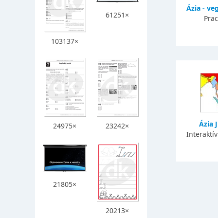
Ázia - v
61251×
Prac
103137×
Ázia J
24975×
23242×
Interaktí
21805×
20213×