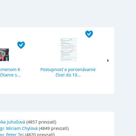
ísmenom K
Postupnosť a porovnávanie
Sčítanie a o
ítanie s...
čísel do 10...
se
ika Juhošová
(4857 prevzatí)
gr. Miriam Chylová
(4849 prevzatí)
r. Peter Tej
(4820 prevzatí)