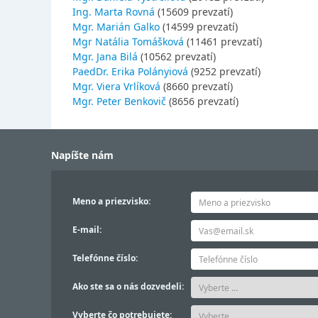
Ing. Marta Rovná
(15609 prevzatí)
Mgr. Marián Galko
(14599 prevzatí)
Mgr Natália Tomášková
(11461 prevzatí)
Mgr. Jana Bilá
(10562 prevzatí)
PaedDr. Erika Polányiová
(9252 prevzatí)
Mgr. Viera Vrlíková
(8660 prevzatí)
Mgr. Peter Benkovič
(8656 prevzatí)
Napíšte nám
Meno a priezvisko:
E-mail:
Telefónne číslo:
Ako ste sa o nás dozvedeli:
Vyberte čo potrebujete: