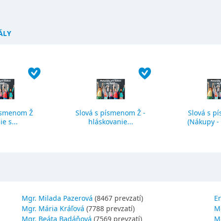
ÁLY
ísmenom Ž
Slová s písmenom Ž -
Slová s p
ie s...
hláskovanie...
(Nákupy - č
Mgr. Milada Pazerová
(8467 prevzatí)
Er
Mgr. Mária Kráľová
(7788 prevzatí)
M
Mgr. Beáta Badáňová
(7569 prevzatí)
Mg