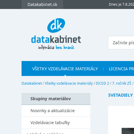
Datakabinet.sk
Dnes je 7.8.20
VŠETKY VZDELÁVACIE MATERIÁLY
LICENCIA P
Datakabinet
/
Všetky vzdelávacie materiály
/
ISCED 2
/
7. ročník ZŠ
SVETADIELY
Skupiny materiálov
Novinky a aktualizácie
Vzdelávacie tabuľky