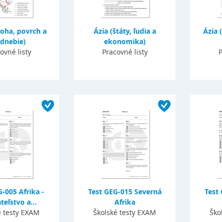
loha, povrch a
Ázia (štáty, ľudia a
Ázia 
dnebie)
ekonomika)
ovné listy
Pracovné listy
P
-005 Afrika -
Test GEG-015 Severná
Test
eľstvo a...
Afrika
é testy EXAM
Školské testy EXAM
Ško