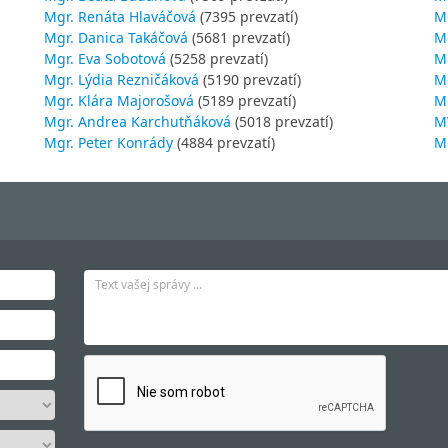
Mgr. Renáta Hlaváčová
(7395 prevzatí)
M
Mgr. Danica Takáčová
(5681 prevzatí)
M
Mgr. Eva Sobotová
(5258 prevzatí)
M
Mgr. Lýdia Rezničáková
(5190 prevzatí)
Mg
Mgr. Klára Majorošová
(5189 prevzatí)
M
Mgr. Andrea Karchutňáková
(5018 prevzatí)
MV
Mgr. Peter Konrády
(4884 prevzatí)
Mg