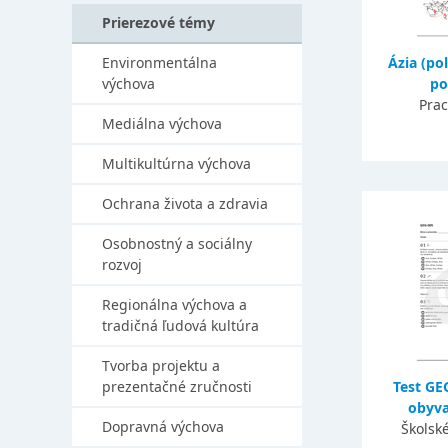
Prierezové témy
Environmentálna
Ázia (po
výchova
po
Prac
Mediálna výchova
Multikultúrna výchova
Ochrana života a zdravia
Osobnostný a sociálny
rozvoj
Regionálna výchova a
tradičná ľudová kultúra
Tvorba projektu a
prezentačné zručnosti
Test GEG
obyvat
Dopravná výchova
Školsk