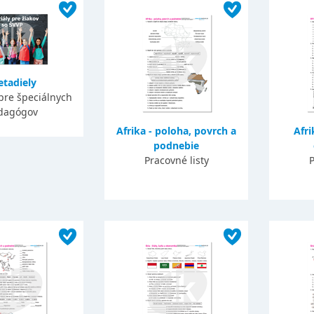
etadiely
pre špeciálnych
dagógov
Afrika - poloha, povrch a
Afri
podnebie
Pracovné listy
P