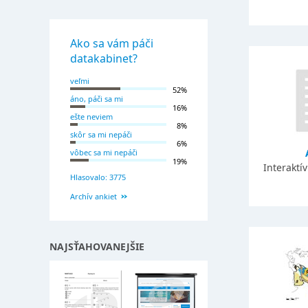
Ako sa vám páči
datakabinet?
veľmi
52%
áno, páči sa mi
16%
ešte neviem
8%
skôr sa mi nepáči
6%
vôbec sa mi nepáči
19%
Interaktí
Hlasovalo: 3775
Archív ankiet
NAJSŤAHOVANEJŠIE