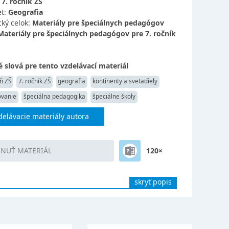
:
7. ročník ZŠ
t:
Geografia
ký celok:
Materiály pre špeciálnych pedagógov
Materiály pre špeciálnych pedagógov pre 7. ročník
 slová pre tento vzdelávací materiál
ň ZŠ
7. ročník ZŠ
geografia
kontinenty a svetadiely
ovanie
špeciálna pedagogika
špeciálne školy
delávacie materiály autora
HNUŤ MATERIÁL
120×
skryť popis