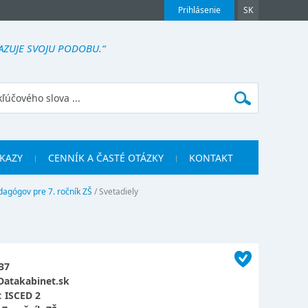
Prihlásenie
SK
AZUJE SVOJU PODOBU.“
KAZY
CENNÍK A ČASTÉ OTÁZKY
KONTAKT
dagógov pre 7. ročník ZŠ
/
Svetadiely
37
Datakabinet.sk
:
ISCED 2