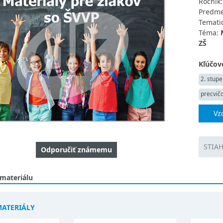
Ročník
Predme
Tematic
Téma:
ZŠ
Kľúčové
2. stupe
precvič
Vz
STIA
Odporučiť známemu
 materiálu
MATERIÁLY