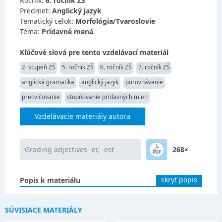
Ročník:
6. ročník ZŠ
Predmet:
Anglický jazyk
Tematický celok:
Morfológia/Tvaroslovie
Téma:
Prídavné mená
Kľúčové slová pre tento vzdelávací materiál
2. stupeň ZŠ
5. ročník ZŠ
6. ročník ZŠ
7. ročník ZŠ
anglická gramatika
anglický jazyk
porovnávanie
precvičovanie
stupňovanie prídavných mien
Vzdelávacie materiály autora
Grading adjectives -er, -est
268×
skryť popis
Popis k materiálu
SÚVISIACE MATERIÁLY