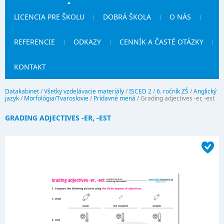
LICENCIA PRE ŠKOLU
DOBRÁ ŠKOLA
O NÁS
REFERENCIE
ODKAZY
CENNÍK A ČASTÉ OTÁZKY
KONTAKT
Datakabinet
/
Všetky vzdelávacie materiály
/
ISCED 2
/
6. ročník ZŠ
/
Anglický
jazyk
/
Morfológia/Tvaroslovie
/
Prídavné mená
/
Grading adjectives -er, -est
GRADING ADJECTIVES -ER, -EST