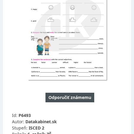
Odporučiť známemu
Id:
P6493
Autor:
Datakabinet.sk
Stupeň:
ISCED 2