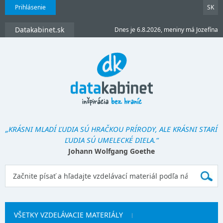
Prihlásenie
SK
Datakabinet.sk
Dnes je 6.8.2026, meniny má Jozefína
„KRÁSNI MLADÍ ĽUDIA SÚ HRAČKOU PRÍRODY, ALE KRÁSNI STARÍ
ĽUDIA SÚ UMELECKÉ DIELA.“
Johann Wolfgang Goethe
VŠETKY VZDELÁVACIE MATERIÁLY