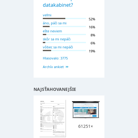
datakabinet?
veľmi
52%
áno, páči sa mi
16%
ešte neviem
8%
skôr sa mi nepáči
6%
vôbec sa mi nepáči
19%
Hlasovalo: 3775
Archív ankiet
NAJSŤAHOVANEJŠIE
61251×