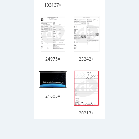
103137×
24975×
23242×
21805×
20213×