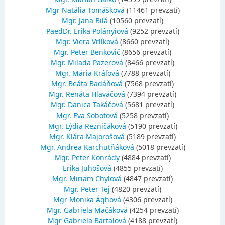
Mgr Natália Tomášková
(11461 prevzatí)
Mgr. Jana Bilá
(10560 prevzatí)
PaedDr. Erika Polányiová
(9252 prevzatí)
Mgr. Viera Vrlíková
(8660 prevzatí)
Mgr. Peter Benkovič
(8656 prevzatí)
Mgr. Milada Pazerová
(8466 prevzatí)
Mgr. Mária Kráľová
(7788 prevzatí)
Mgr. Beáta Badáňová
(7568 prevzatí)
Mgr. Renáta Hlaváčová
(7394 prevzatí)
Mgr. Danica Takáčová
(5681 prevzatí)
Mgr. Eva Sobotová
(5258 prevzatí)
Mgr. Lýdia Rezničáková
(5190 prevzatí)
Mgr. Klára Majorošová
(5189 prevzatí)
Mgr. Andrea Karchutňáková
(5018 prevzatí)
Mgr. Peter Konrády
(4884 prevzatí)
Erika Juhošová
(4855 prevzatí)
Mgr. Miriam Chylová
(4847 prevzatí)
Mgr. Peter Tej
(4820 prevzatí)
Mgr Monika Ághová
(4306 prevzatí)
Mgr. Gabriela Mačáková
(4254 prevzatí)
Mgr Gabriela Bartalová
(4188 prevzatí)