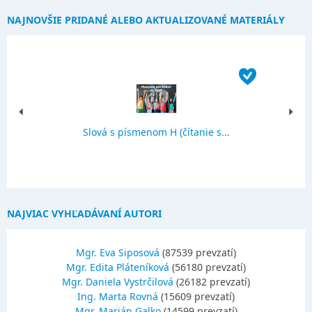
NAJNOVŠIE PRIDANÉ ALEBO AKTUALIZOVANÉ MATERIÁLY
Slová s písmenom H (čítanie s...
NAJVIAC VYHĽADÁVANÍ AUTORI
Mgr. Eva Siposová
(87539 prevzatí)
Mgr. Edita Pláteníková
(56180 prevzatí)
Mgr. Daniela Vystrčilová
(26182 prevzatí)
Ing. Marta Rovná
(15609 prevzatí)
Mgr. Marián Galko
(14599 prevzatí)