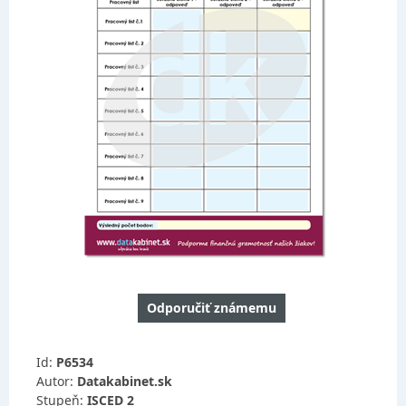
Odporučiť známemu
Id:
P6534
Autor:
Datakabinet.sk
Stupeň:
ISCED 2