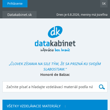
Prihlásenie
SK
Datakabinet.sk
Dnes je 6.8.2026, meniny má Jozefína
„ČLOVEK ZÍSKAVA NA SILE TÝM, ŽE SA PRIZNÁ KU SVOJÍM
SLABOSTIAM.“
Honoré de Balzac
VŠETKY VZDELÁVACIE MATERIÁLY