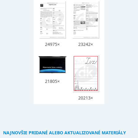
24975×
23242×
21805×
20213×
NAJNOVŠIE PRIDANÉ ALEBO AKTUALIZOVANÉ MATERIÁLY