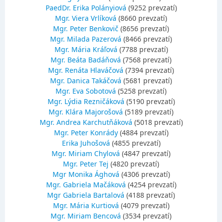
PaedDr. Erika Polányiová
(9252 prevzatí)
Mgr. Viera Vrlíková
(8660 prevzatí)
Mgr. Peter Benkovič
(8656 prevzatí)
Mgr. Milada Pazerová
(8466 prevzatí)
Mgr. Mária Kráľová
(7788 prevzatí)
Mgr. Beáta Badáňová
(7568 prevzatí)
Mgr. Renáta Hlaváčová
(7394 prevzatí)
Mgr. Danica Takáčová
(5681 prevzatí)
Mgr. Eva Sobotová
(5258 prevzatí)
Mgr. Lýdia Rezničáková
(5190 prevzatí)
Mgr. Klára Majorošová
(5189 prevzatí)
Mgr. Andrea Karchutňáková
(5018 prevzatí)
Mgr. Peter Konrády
(4884 prevzatí)
Erika Juhošová
(4855 prevzatí)
Mgr. Miriam Chylová
(4847 prevzatí)
Mgr. Peter Tej
(4820 prevzatí)
Mgr Monika Ághová
(4306 prevzatí)
Mgr. Gabriela Mačáková
(4254 prevzatí)
Mgr Gabriela Bartalová
(4188 prevzatí)
Mgr. Mária Kurtiová
(4079 prevzatí)
Mgr. Miriam Bencová
(3534 prevzatí)