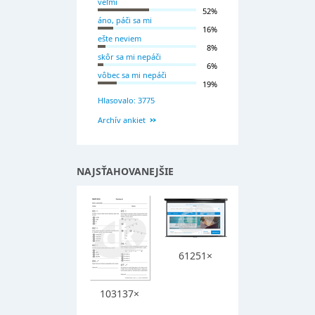
veľmi
52%
áno, páči sa mi
16%
ešte neviem
8%
skôr sa mi nepáči
6%
vôbec sa mi nepáči
19%
Hlasovalo: 3775
Archív ankiet
NAJSŤAHOVANEJŠIE
61251×
103137×