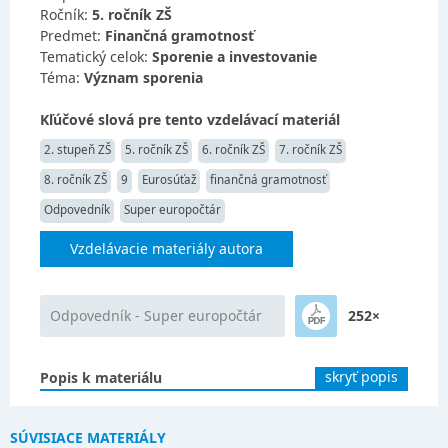
Ročník:
5. ročník ZŠ
Predmet:
Finančná gramotnosť
Tematický celok:
Sporenie a investovanie
Téma:
Význam sporenia
Kľúčové slová pre tento vzdelávací materiál
2. stupeň ZŠ
5. ročník ZŠ
6. ročník ZŠ
7. ročník ZŠ
8. ročník ZŠ
9
Eurosúťaž
finančná gramotnosť
Odpovedník
Super europočtár
Vzdelávacie materiály autora
Odpovedník - Super europočtár
252×
skryť popis
Popis k materiálu
SÚVISIACE MATERIÁLY