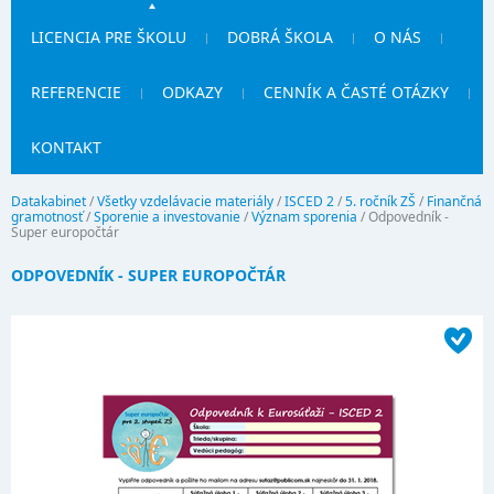
LICENCIA PRE ŠKOLU
DOBRÁ ŠKOLA
O NÁS
REFERENCIE
ODKAZY
CENNÍK A ČASTÉ OTÁZKY
KONTAKT
Datakabinet
/
Všetky vzdelávacie materiály
/
ISCED 2
/
5. ročník ZŠ
/
Finančná
gramotnosť
/
Sporenie a investovanie
/
Význam sporenia
/
Odpovedník -
Super europočtár
ODPOVEDNÍK - SUPER EUROPOČTÁR