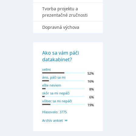
Tvorba projektu a
prezentačné zručnosti
Dopravná výchova
Ako sa vám páči
datakabinet?
veľmi
52%
áno, páči sa mi
16%
ešte neviem
8%
skôr sa mi nepáči
6%
vôbec sa mi nepáči
19%
Hlasovalo: 3775
Archív ankiet