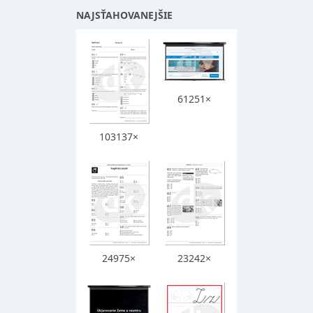
NAJSŤAHOVANEJŠIE
61251×
103137×
24975×
23242×