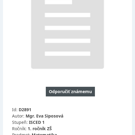
Odporučiť známemu
Id:
D2891
Autor:
Mgr. Eva Siposová
Stupeň:
ISCED 1
Ročník:
1. ročník ZŠ
Predmet:
Matematika