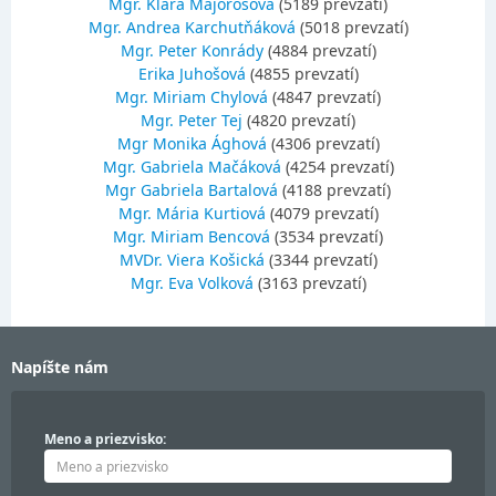
Mgr. Klára Majorošová
(5189 prevzatí)
Mgr. Andrea Karchutňáková
(5018 prevzatí)
Mgr. Peter Konrády
(4884 prevzatí)
Erika Juhošová
(4855 prevzatí)
Mgr. Miriam Chylová
(4847 prevzatí)
Mgr. Peter Tej
(4820 prevzatí)
Mgr Monika Ághová
(4306 prevzatí)
Mgr. Gabriela Mačáková
(4254 prevzatí)
Mgr Gabriela Bartalová
(4188 prevzatí)
Mgr. Mária Kurtiová
(4079 prevzatí)
Mgr. Miriam Bencová
(3534 prevzatí)
MVDr. Viera Košická
(3344 prevzatí)
Mgr. Eva Volková
(3163 prevzatí)
Napíšte nám
Meno a priezvisko: