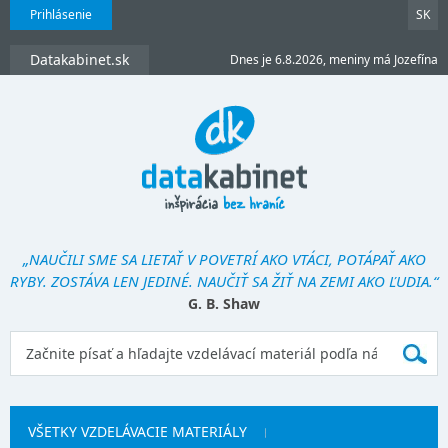
Prihlásenie
SK
Datakabinet.sk
Dnes je 6.8.2026, meniny má Jozefína
„NAUČILI SME SA LIETAŤ V POVETRÍ AKO VTÁCI, POTÁPAŤ AKO
RYBY. ZOSTÁVA LEN JEDINÉ. NAUČIŤ SA ŽIŤ NA ZEMI AKO ĽUDIA.“
G. B. Shaw
VŠETKY VZDELÁVACIE MATERIÁLY