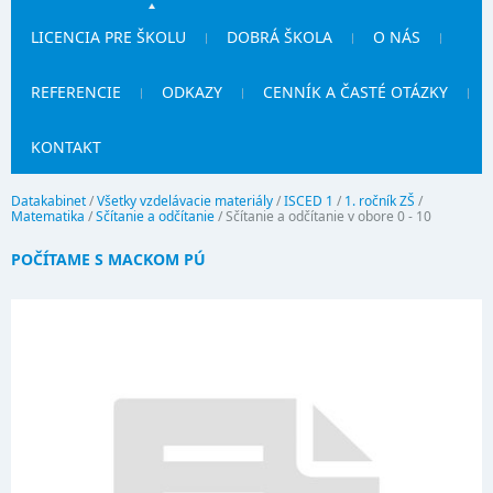
LICENCIA PRE ŠKOLU
DOBRÁ ŠKOLA
O NÁS
REFERENCIE
ODKAZY
CENNÍK A ČASTÉ OTÁZKY
KONTAKT
Datakabinet
/
Všetky vzdelávacie materiály
/
ISCED 1
/
1. ročník ZŠ
/
Matematika
/
Sčítanie a odčítanie
/
Sčítanie a odčítanie v obore 0 - 10
POČÍTAME S MACKOM PÚ