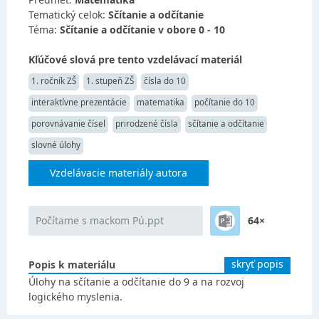
Tematický celok:
Sčítanie a odčítanie
Téma:
Sčítanie a odčítanie v obore 0 - 10
Kľúčové slová pre tento vzdelávací materiál
1. ročník ZŠ
1. stupeň ZŠ
čísla do 10
interaktívne prezentácie
matematika
počítanie do 10
porovnávanie čísel
prirodzené čísla
sčítanie a odčítanie
slovné úlohy
Vzdelávacie materiály autora
Počítame s mackom Pú.ppt
64×
skryť popis
Popis k materiálu
Úlohy na sčítanie a odčítanie do 9 a na rozvoj
logického myslenia.