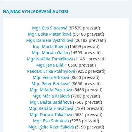
NAJVIAC VYHĽADÁVANÍ AUTORI
Mgr. Eva Siposová
(87539 prevzatí)
Mgr. Edita Pláteníková
(56180 prevzatí)
Mgr. Daniela Vystrčilová
(26182 prevzatí)
Ing. Marta Rovná
(15609 prevzatí)
Mgr. Marián Galko
(14599 prevzatí)
Mgr Natália Tomášková
(11461 prevzatí)
Mgr. Jana Bilá
(10560 prevzatí)
PaedDr. Erika Polányiová
(9252 prevzatí)
Mgr. Viera Vrlíková
(8660 prevzatí)
Mgr. Peter Benkovič
(8656 prevzatí)
Mgr. Milada Pazerová
(8466 prevzatí)
Mgr. Mária Kráľová
(7788 prevzatí)
Mgr. Beáta Badáňová
(7568 prevzatí)
Mgr. Renáta Hlaváčová
(7394 prevzatí)
Mgr. Danica Takáčová
(5681 prevzatí)
Mgr. Eva Sobotová
(5258 prevzatí)
Mgr. Lýdia Rezničáková
(5190 prevzatí)