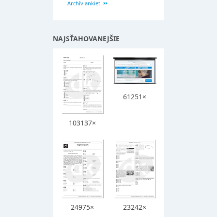
Archív ankiet
NAJSŤAHOVANEJŠIE
61251×
103137×
24975×
23242×