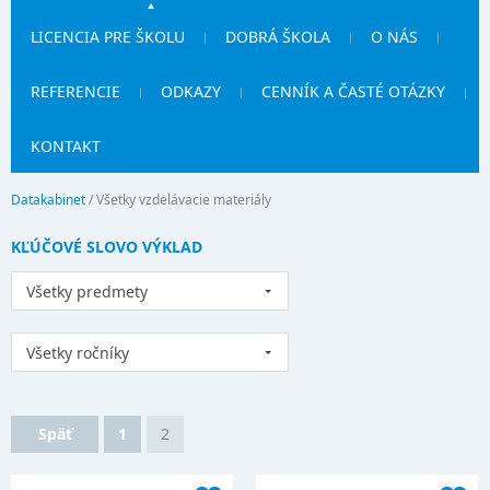
LICENCIA PRE ŠKOLU
DOBRÁ ŠKOLA
O NÁS
REFERENCIE
ODKAZY
CENNÍK A ČASTÉ OTÁZKY
KONTAKT
Datakabinet
/
Všetky vzdelávacie materiály
KĽÚČOVÉ SLOVO VÝKLAD
Všetky predmety
Všetky ročníky
Späť
1
2