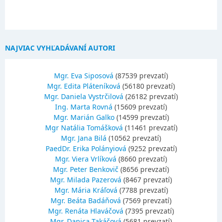
NAJVIAC VYHĽADÁVANÍ AUTORI
Mgr. Eva Siposová
(87539 prevzatí)
Mgr. Edita Pláteníková
(56180 prevzatí)
Mgr. Daniela Vystrčilová
(26182 prevzatí)
Ing. Marta Rovná
(15609 prevzatí)
Mgr. Marián Galko
(14599 prevzatí)
Mgr Natália Tomášková
(11461 prevzatí)
Mgr. Jana Bilá
(10562 prevzatí)
PaedDr. Erika Polányiová
(9252 prevzatí)
Mgr. Viera Vrlíková
(8660 prevzatí)
Mgr. Peter Benkovič
(8656 prevzatí)
Mgr. Milada Pazerová
(8467 prevzatí)
Mgr. Mária Kráľová
(7788 prevzatí)
Mgr. Beáta Badáňová
(7569 prevzatí)
Mgr. Renáta Hlaváčová
(7395 prevzatí)
Mgr. Danica Takáčová
(5681 prevzatí)