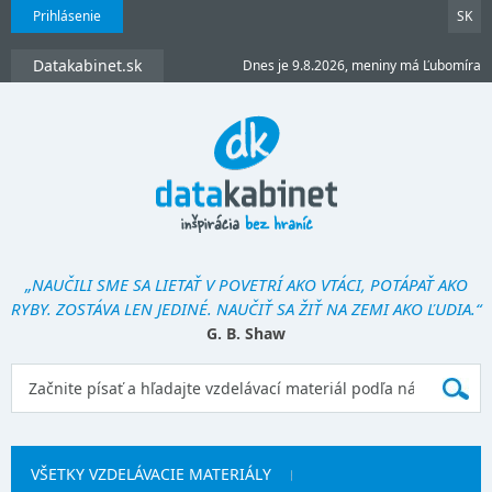
Prihlásenie
SK
Datakabinet.sk
Dnes je 9.8.2026, meniny má Ľubomíra
„NAUČILI SME SA LIETAŤ V POVETRÍ AKO VTÁCI, POTÁPAŤ AKO
RYBY. ZOSTÁVA LEN JEDINÉ. NAUČIŤ SA ŽIŤ NA ZEMI AKO ĽUDIA.“
G. B. Shaw
VŠETKY VZDELÁVACIE MATERIÁLY