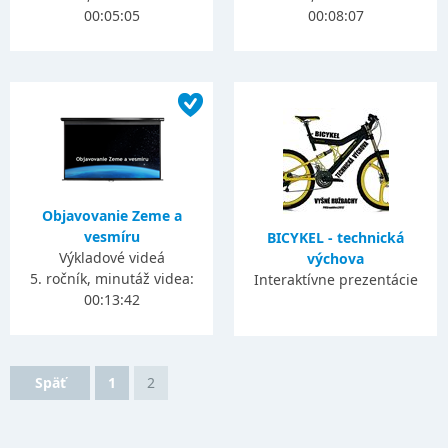
00:05:05
00:08:07
Objavovanie Zeme a
vesmíru
BICYKEL - technická
Výkladové videá
výchova
5. ročník, minutáž videa:
Interaktívne prezentácie
00:13:42
Späť
1
2