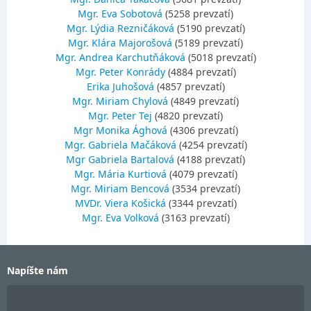
Mgr. Eva Sobotová
(5258 prevzatí)
Mgr. Lýdia Rezničáková
(5190 prevzatí)
Mgr. Klára Majorošová
(5189 prevzatí)
Mgr. Andrea Karchutňáková
(5018 prevzatí)
Mgr. Peter Konrády
(4884 prevzatí)
Erika Juhošová
(4857 prevzatí)
Mgr. Miriam Chylová
(4849 prevzatí)
Mgr. Peter Tej
(4820 prevzatí)
Mgr Monika Ághová
(4306 prevzatí)
Mgr. Gabriela Mačáková
(4254 prevzatí)
Mgr Gabriela Bartalová
(4188 prevzatí)
Mgr. Mária Kurtiová
(4079 prevzatí)
Mgr. Miriam Bencová
(3534 prevzatí)
MVDr. Viera Košická
(3344 prevzatí)
Mgr. Eva Volková
(3163 prevzatí)
Napíšte nám