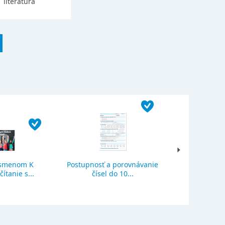
literatúra
ísmenom K
Postupnosť a porovnávanie
Sčítanie a o
ítanie s...
čísel do 10...
se