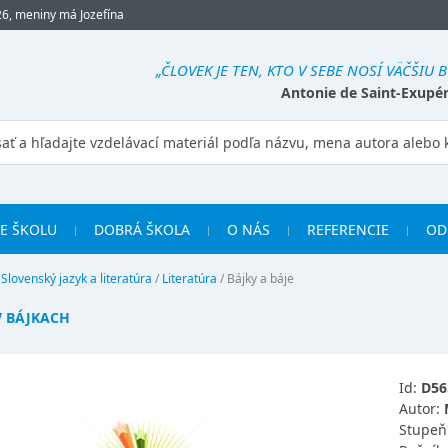
26, meniny má Jozefína
„ČLOVEK JE TEN, KTO V SEBE NOSÍ VÄČŠIU B
Antonie de Saint-Exupé
RE ŠKOLU
DOBRÁ ŠKOLA
O NÁS
REFERENCIE
OD
/
Slovenský jazyk a literatúra
/
Literatúra
/
Bájky a báje
V BÁJKACH
Id:
D56
Autor:
Stupeň