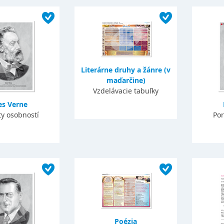
Literárne druhy a žánre (v
maďarčine)
Vzdelávacie tabuľky
es Verne
ty osobností
Por
Poézia