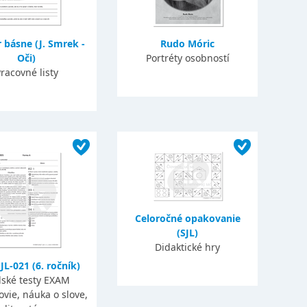
 básne (J. Smrek -
Rudo Móric
Oči)
Portréty osobností
racovné listy
Celoročné opakovanie
(SJL)
Didaktické hry
JL-021 (6. ročník)
lské testy EXAM
ovie, náuka o slove,