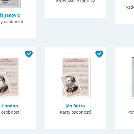
Vzdelávacie tabuľky
Vzd
š Janovic
ty osobností
k London
Ján Botto
 osobností
Karty osobností
Por