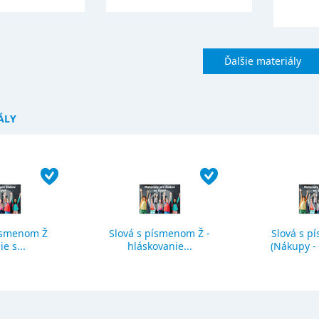
Ďalšie materiály
ÁLY
ísmenom Ž
Slová s písmenom Ž -
Slová s p
ie s...
hláskovanie...
(Nákupy - č