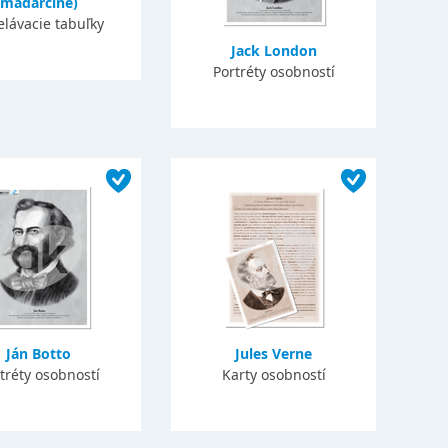
maďarčine)
elávacie tabuľky
Jack London
Portréty osobností
Ján Botto
Jules Verne
tréty osobností
Karty osobností