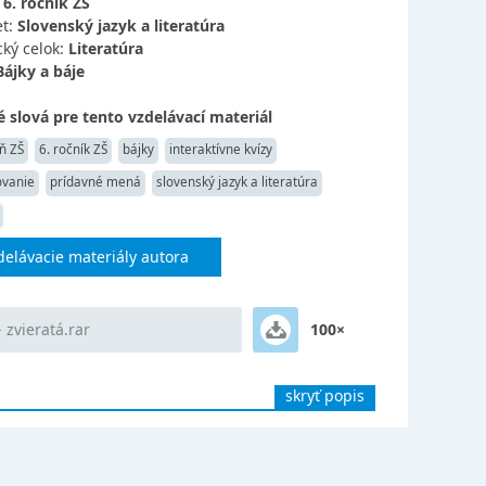
:
6. ročník ZŠ
t:
Slovenský jazyk a literatúra
ký celok:
Literatúra
Bájky a báje
 slová pre tento vzdelávací materiál
ň ZŠ
6. ročník ZŠ
bájky
interaktívne kvízy
ovanie
prídavné mená
slovenský jazyk a literatúra
delávacie materiály autora
 zvieratá.rar
100×
skryť popis