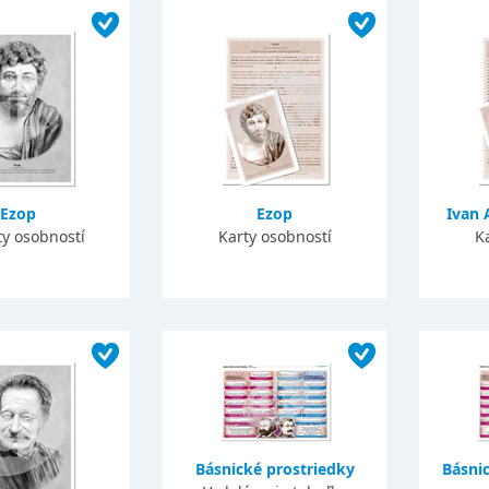
Ezop
Ezop
Ivan 
ty osobností
Karty osobností
K
Básnické prostriedky
Básnic