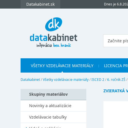
Datakabinet.sk
Dnes je 6.8.20
VŠETKY VZDELÁVACIE MATERIÁLY
LICENCIA P
Datakabinet
/
Všetky vzdelávacie materiály
/
ISCED 2
/
6. ročník ZŠ
ZVIERATKÁ 
Skupiny materiálov
Novinky a aktualizácie
Vzdelávacie tabuľky