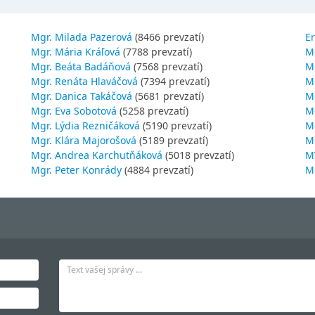
Mgr. Milada Pazerová
(8466 prevzatí)
Er
Mgr. Mária Kráľová
(7788 prevzatí)
M
Mgr. Beáta Badáňová
(7568 prevzatí)
Mg
Mgr. Renáta Hlaváčová
(7394 prevzatí)
M
Mgr. Danica Takáčová
(5681 prevzatí)
M
Mgr. Eva Sobotová
(5258 prevzatí)
M
Mgr. Lýdia Rezničáková
(5190 prevzatí)
Mg
Mgr. Klára Majorošová
(5189 prevzatí)
M
Mgr. Andrea Karchutňáková
(5018 prevzatí)
MV
Mgr. Peter Konrády
(4884 prevzatí)
Mg