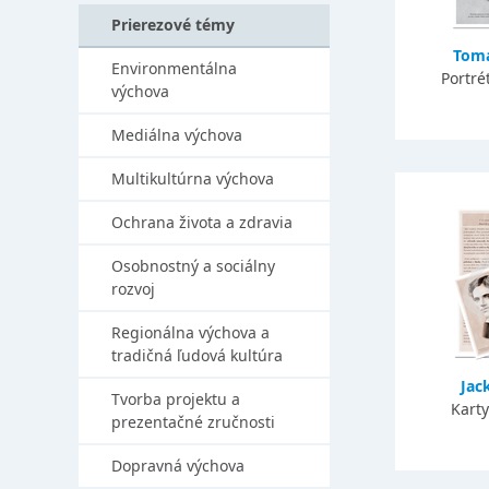
Prierezové témy
Tomá
Environmentálna
Portré
výchova
Mediálna výchova
Multikultúrna výchova
Ochrana života a zdravia
Osobnostný a sociálny
rozvoj
Regionálna výchova a
tradičná ľudová kultúra
Jac
Tvorba projektu a
Karty
prezentačné zručnosti
Dopravná výchova