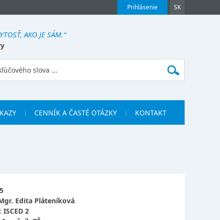
Prihlásenie
SK
YTOSŤ, AKO JE SÁM.“
ry
KAZY
CENNÍK A ČASTÉ OTÁZKY
KONTAKT
5
Mgr. Edita Pláteníková
:
ISCED 2