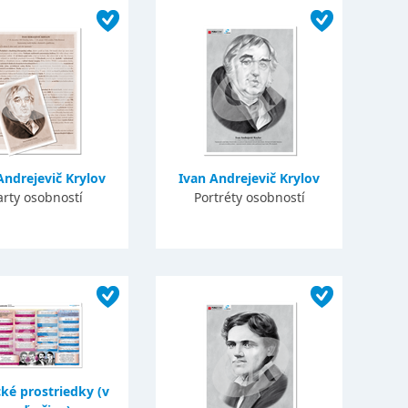
Andrejevič Krylov
Ivan Andrejevič Krylov
arty osobností
Portréty osobností
ké prostriedky (v