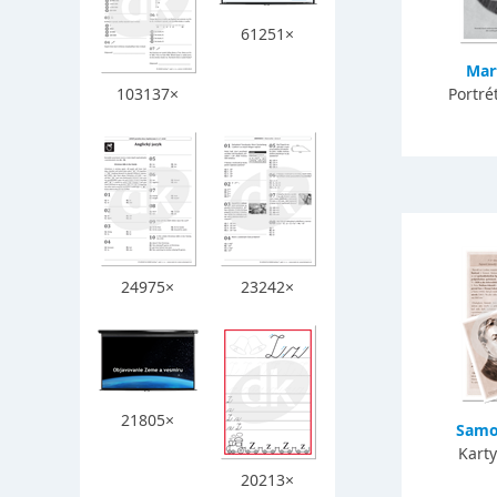
61251×
Mar
103137×
Portré
24975×
23242×
21805×
Samo
Karty
20213×