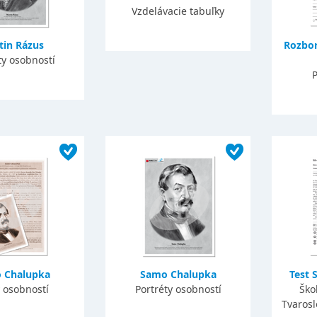
Vzdelávacie tabuľky
tin Rázus
Rozbor
ty osobností
P
 Chalupka
Samo Chalupka
Test S
 osobností
Portréty osobností
Ško
Tvarosl