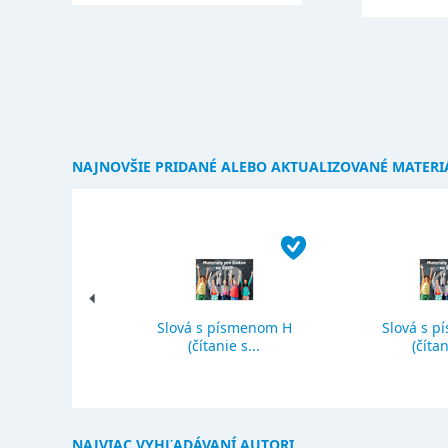
NAJNOVŠIE PRIDANÉ ALEBO AKTUALIZOVANÉ MATERI
Slová s písmenom H
Slová s p
ký priemer
(čítanie s...
(čítan
NAJVIAC VYHĽADÁVANÍ AUTORI