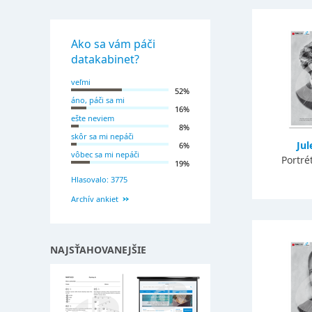
Ako sa vám páči
datakabinet?
veľmi
52%
áno, páči sa mi
16%
ešte neviem
8%
skôr sa mi nepáči
Jul
6%
vôbec sa mi nepáči
Portré
19%
Hlasovalo: 3775
Archív ankiet
NAJSŤAHOVANEJŠIE