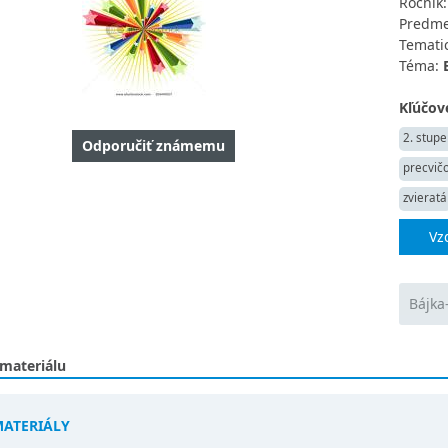
Ročník
Predme
Tematic
Téma:
Kľúčové
2. stupe
Odporučiť známemu
precvič
zvieratá
Vz
Bájka-
 materiálu
MATERIÁLY