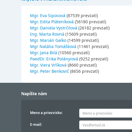
Mgr. Eva Siposová
(87539 prevzatí)
Mgr. Edita Pláteníková
(56180 prevzatí)
Mgr. Daniela Vystrčilová
(26182 prevzatí)
Ing. Marta Rovná
(15609 prevzatí)
Mgr. Marián Galko
(14599 prevzatí)
Mgr Natália Tomášková
(11461 prevzatí)
Mgr. Jana Bilá
(10560 prevzatí)
PaedDr. Erika Polányiová
(9252 prevzatí)
Mgr. Viera Vrlíková
(8660 prevzatí)
Mgr. Peter Benkovič
(8656 prevzatí)
Napíšte nám
Meno a priezvisko:
E-mail: