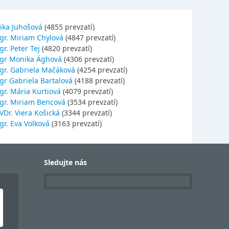
ika Juhošová
(4855 prevzatí)
gr. Miriam Chylová
(4847 prevzatí)
r. Peter Tej
(4820 prevzatí)
gr Monika Ághová
(4306 prevzatí)
gr. Gabriela Mačáková
(4254 prevzatí)
gr Gabriela Bartalová
(4188 prevzatí)
r. Mária Kurtiová
(4079 prevzatí)
gr. Miriam Bencová
(3534 prevzatí)
Dr. Viera Košická
(3344 prevzatí)
r. Eva Volková
(3163 prevzatí)
Sledujte nás