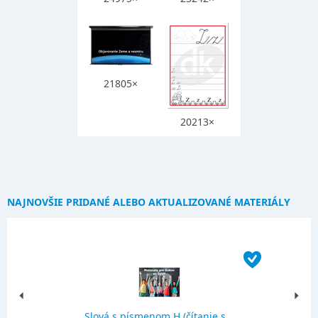
21805×
20213×
NAJNOVŠIE PRIDANÉ ALEBO AKTUALIZOVANÉ MATERIÁLY
Slová s písmenom H (čítanie s...