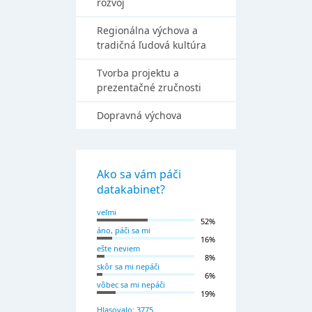
rozvoj
Regionálna výchova a
tradičná ľudová kultúra
Tvorba projektu a
prezentačné zručnosti
Dopravná výchova
Ako sa vám páči
datakabinet?
veľmi
52%
áno, páči sa mi
16%
ešte neviem
8%
skôr sa mi nepáči
6%
vôbec sa mi nepáči
19%
Hlasovalo: 3775