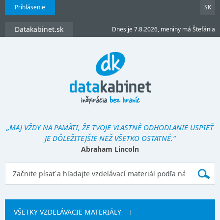
Prihlásenie
SK
Datakabinet.sk
Dnes je 7.8.2026, meniny má Štefánia
„MAJ VŽDY NA PAMÄTI, ŽE TVOJE VLASTNÉ ODHODLANIE USPIEŤ
JE DÔLEŽITEJŠIE NEŽ VŠETKO OSTATNÉ.“
Abraham Lincoln
VŠETKY VZDELÁVACIE MATERIÁLY