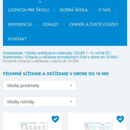
LICENCIA PRE ŠKOLU
DOBRÁ ŠKOLA
O NÁS
REFERENCIE
ODKAZY
CENNÍK A ČASTÉ OTÁZKY
KONTAKT
Datakabinet
/
Všetky vzdelávacie materiály
/
ISCED 1
/
4. ročník ZŠ
/
Matematika
/
Sčítanie a odčítanie prirodzených čísel v obore do 10 000
/
Písomné sčítanie a odčítanie v obore do 10 000
PÍSOMNÉ SČÍTANIE A ODČÍTANIE V OBORE DO 10 000
Všetky predmety
Všetky ročníky