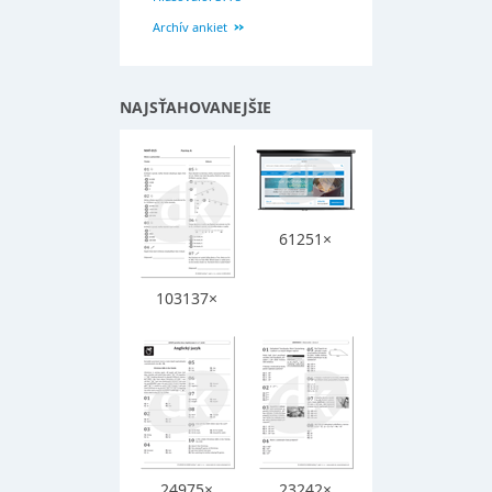
Archív ankiet
NAJSŤAHOVANEJŠIE
61251×
103137×
24975×
23242×