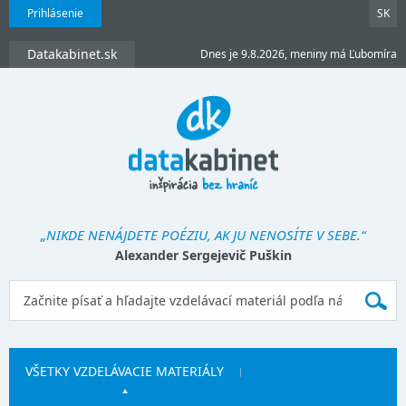
Prihlásenie
SK
Datakabinet.sk
Dnes je 9.8.2026, meniny má Ľubomíra
„NIKDE NENÁJDETE POÉZIU, AK JU NENOSÍTE V SEBE.“
Alexander Sergejevič Puškin
VŠETKY VZDELÁVACIE MATERIÁLY