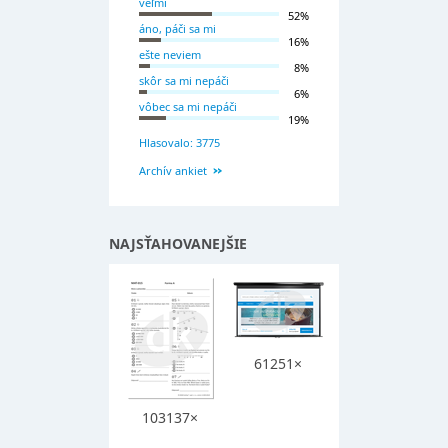
veľmi
52%
áno, páči sa mi
16%
ešte neviem
8%
skôr sa mi nepáči
6%
vôbec sa mi nepáči
19%
Hlasovalo: 3775
Archív ankiet
NAJSŤAHOVANEJŠIE
61251×
103137×