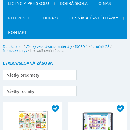
LICENCIA PRE ŠKOLU
DOBRÁ ŠKOLA
O NÁS
REFERENCIE
ODKAZY
CENNÍK A ČASTÉ OTÁZKY
KONTAKT
Datakabinet
/
Všetky vzdelávacie materiály
/
ISCED 1
/
1. ročník ZŠ
/
Nemecký jazyk
/
Lexika/Slovná zásoba
LEXIKA/SLOVNÁ ZÁSOBA
Všetky predmety
Všetky ročníky