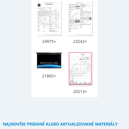
24975×
23242×
21805×
20213×
NAJNOVŠIE PRIDANÉ ALEBO AKTUALIZOVANÉ MATERIÁLY