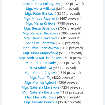
PaedDr. Erika Polányiová
(9252 prevzatí)
Mgr. Viera Vrlíková
(8660 prevzatí)
Mgr. Peter Benkovič
(8656 prevzatí)
Mgr. Milada Pazerová
(8467 prevzatí)
Mgr. Mária Kráľová
(7788 prevzatí)
Mgr. Beáta Badáňová
(7569 prevzatí)
Mgr. Renáta Hlaváčová
(7395 prevzatí)
Mgr. Danica Takáčová
(5681 prevzatí)
Mgr. Eva Sobotová
(5258 prevzatí)
Mgr. Lýdia Rezničáková
(5190 prevzatí)
Mgr. Klára Majorošová
(5189 prevzatí)
Mgr. Andrea Karchutňáková
(5018 prevzatí)
Mgr. Peter Konrády
(4884 prevzatí)
Erika Juhošová
(4857 prevzatí)
Mgr. Miriam Chylová
(4849 prevzatí)
Mgr. Peter Tej
(4820 prevzatí)
Mgr Monika Ághová
(4306 prevzatí)
Mgr. Gabriela Mačáková
(4254 prevzatí)
Mgr Gabriela Bartalová
(4188 prevzatí)
Mgr. Mária Kurtiová
(4079 prevzatí)
Mgr. Miriam Bencová
(3534 prevzatí)